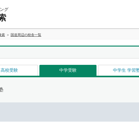
ング
索
検索
国道周辺の校舎一覧
高校受験
中学受験
中学生 学習
塾