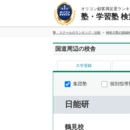
オリコン顧客満足度ランキ
塾・学習塾 検
塾、スクールのランキング・比較
神奈川県の路線
国道周辺の校舎
大学受験
集団塾
個別指導
日能研
鶴見校