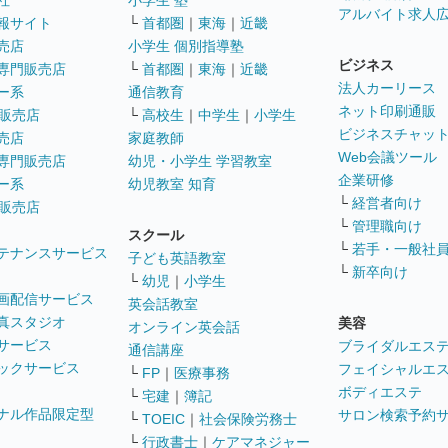
社
小学生 塾
アルバイト求人
報サイト
└
首都圏
｜
東海
｜
近畿
売店
小学生 個別指導塾
ビジネス
専門販売店
└
首都圏
｜
東海
｜
近畿
法人カーリース
ー系
通信教育
ネット印刷通販
販売店
└
高校生
｜
中学生
｜
小学生
ビジネスチャッ
売店
家庭教師
Web会議ツール
専門販売店
幼児・小学生 学習教室
企業研修
ー系
幼児教室 知育
└
経営者向け
販売店
└
管理職向け
スクール
└
若手・一般社
テナンスサービス
子ども英語教室
└
新卒向け
└
幼児
｜
小学生
画配信サービス
英会話教室
真スタジオ
美容
オンライン英会話
サービス
ブライダルエス
通信講座
ックサービス
フェイシャルエ
└
FP
｜
医療事務
ボディエステ
└
宅建
｜
簿記
ナル作品限定型
サロン検索予約
└
TOEIC
｜
社会保険労務士
└
行政書士
｜
ケアマネジャー