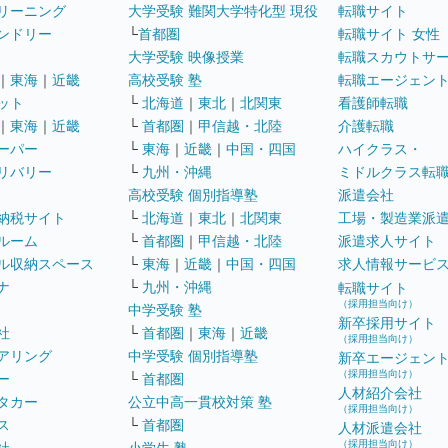
リーニング
大学受験 難関大学特化型 現役
転職サイト
ンドリー
└
首都圏
転職サイト 女性
大学受験 映像授業
転職スカウトサ
｜
東海
｜
近畿
高校受験 塾
転職エージェン
ット
└
北海道
｜
東北
｜
北関東
看護師転職
｜
東海
｜
近畿
└
首都圏
｜
甲信越・北陸
介護転職
ーパー
└
東海
｜
近畿
｜
中国・四国
ハイクラス・
リバリー
└
九州・沖縄
ミドルクラス転
高校受験 個別指導塾
派遣会社
納税サイト
└
北海道
｜
東北
｜
北関東
工場・製造業派
ルーム
└
首都圏
｜
甲信越・北陸
派遣求人サイト
ル収納スペース
└
東海
｜
近畿
｜
中国・四国
求人情報サービ
ナ
└
九州・沖縄
転職サイト
（採用担当向け）
中学受験 塾
新卒採用サイト
社
└
首都圏
｜
東海
｜
近畿
（採用担当向け）
アリング
中学受験 個別指導塾
新卒エージェン
（採用担当向け）
ー
└
首都圏
人材紹介会社
タカー
公立中高一貫校対策 塾
（採用担当向け）
ス
└
首都圏
人材派遣会社
（採用担当向け）