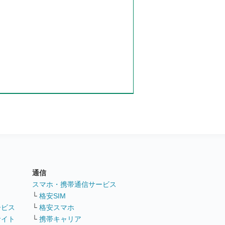
通信
ト
スマホ・携帯通信サービス
└
格安SIM
ービス
└
格安スマホ
サイト
└
携帯キャリア