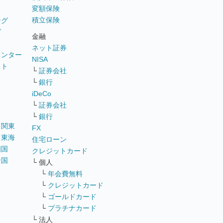
変額保険
積立保険
ング
グ
金融
ネット証券
ウンター
NISA
イト
└
証券会社
リ
└
銀行
iDeCo
└
証券会社
└
銀行
｜
関東
FX
｜
東海
住宅ローン
四国
クレジットカード
全国
└ 個人
ス
└
年会費無料
└
クレジットカード
└
ゴールドカード
└
プラチナカード
└ 法人