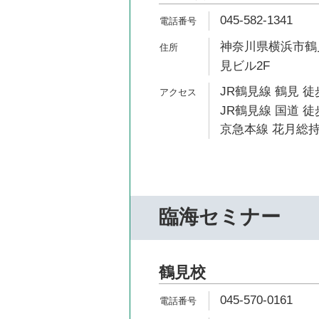
045-582-1341
神奈川県横浜市鶴見
見ビル2F
JR鶴見線 鶴見 徒
JR鶴見線 国道 徒
京急本線 花月総持
臨海セミナー
鶴見校
045-570-0161