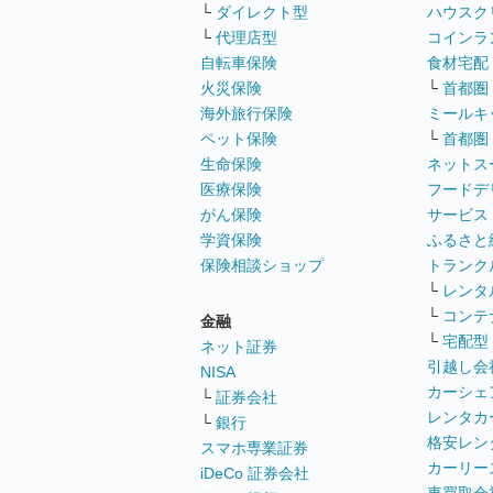
└
ダイレクト型
ハウスク
└
代理店型
コインラ
自転車保険
食材宅配
火災保険
└
首都圏
海外旅行保険
ミールキ
ペット保険
└
首都圏
生命保険
ネットス
医療保険
フードデ
がん保険
サービス
学資保険
ふるさと
保険相談ショップ
トランク
└
レンタ
└
コンテ
金融
└
宅配型
ネット証券
引越し会
NISA
カーシェ
└
証券会社
レンタカ
└
銀行
格安レン
スマホ専業証券
カーリー
iDeCo 証券会社