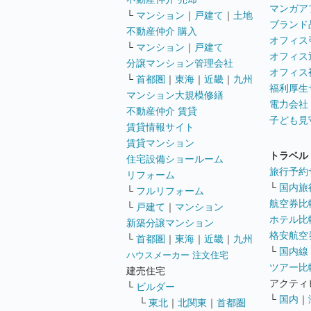
マンガア
└
マンション
｜
戸建て
｜
土地
ブランド
不動産仲介 購入
オフィス
└
マンション
｜
戸建て
オフィス
分譲マンション管理会社
オフィス
└
首都圏
｜
東海
｜
近畿
｜
九州
福利厚生
マンション大規模修繕
電力会社
不動産仲介 賃貸
子ども見
賃貸情報サイト
賃貸マンション
トラベル
住宅設備ショールーム
旅行予約
リフォーム
└
国内旅
└
フルリフォーム
航空券比
└
戸建て
｜
マンション
ホテル比
新築分譲マンション
格安航空券
└
首都圏
｜
東海
｜
近畿
｜
九州
└
国内線
ハウスメーカー 注文住宅
ツアー比
建売住宅
アクティ
└
ビルダー
└
国内
｜
└
東北
｜
北関東
｜
首都圏