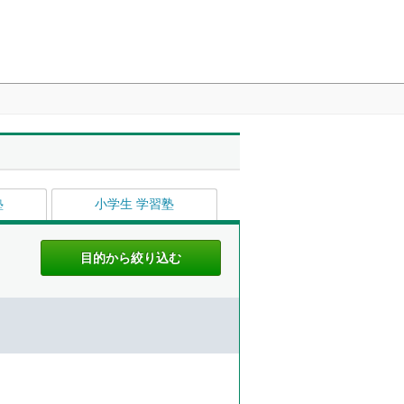
塾
小学生 学習塾