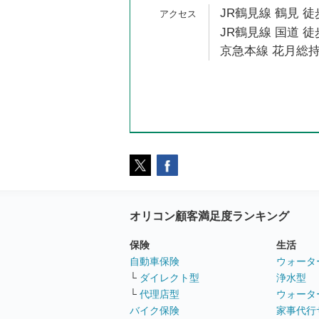
JR鶴見線 鶴見 徒
JR鶴見線 国道 徒
京急本線 花月総持
オリコン顧客満足度ランキング
保険
生活
自動車保険
ウォータ
└
ダイレクト型
浄水型
└
代理店型
ウォータ
バイク保険
家事代行