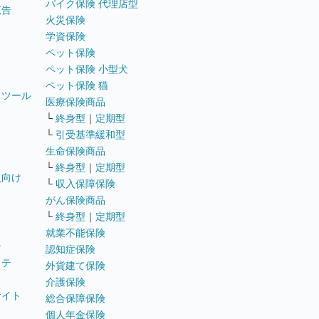
バイク保険 代理店型
広告
火災保険
学資保険
ペット保険
ペット保険 小型犬
ペット保険 猫
トツール
医療保険商品
└
終身型
｜
定期型
└
引受基準緩和型
生命保険商品
└
終身型
｜
定期型
員向け
└
収入保障保険
がん保険商品
└
終身型
｜
定期型
就業不能保険
テ
認知症保険
ステ
外貨建て保険
介護保険
サイト
総合保障保険
個人年金保険