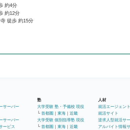
歩 約4分
歩 約12分
寺 徒歩 約15分
塾
人材
ーサーバー
大学受験 塾・予備校 現役
就活エージェン
└
首都圏
｜
東海
｜
近畿
就活サイト
ーサーバー
大学受験 個別指導塾 現役
逆求人型就活サ
サービス
└
首都圏
｜
東海
｜
近畿
アルバイト情報