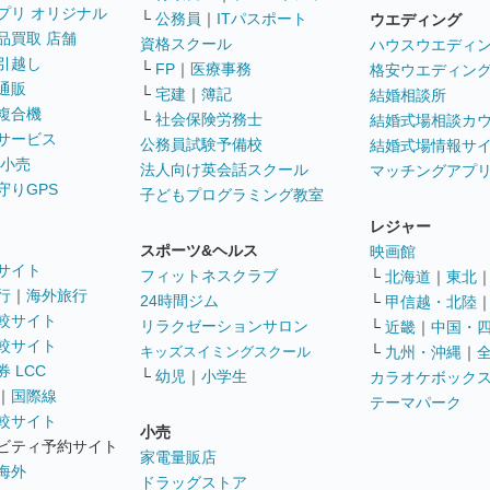
プリ オリジナル
└
公務員
｜
ITパスポート
ウエディング
品買取 店舗
資格スクール
ハウスウエディ
引越し
└
FP
｜
医療事務
格安ウエディン
通販
└
宅建
｜
簿記
結婚相談所
複合機
└
社会保険労務士
結婚式場相談カ
サービス
公務員試験予備校
結婚式場情報サ
 小売
法人向け英会話スクール
マッチングアプ
守りGPS
子どもプログラミング教室
レジャー
スポーツ&ヘルス
映画館
サイト
フィットネスクラブ
└
北海道
｜
東北
行
｜
海外旅行
24時間ジム
└
甲信越・北陸
較サイト
リラクゼーションサロン
└
近畿
｜
中国・
較サイト
キッズスイミングスクール
└
九州・沖縄
｜
 LCC
└
幼児
｜
小学生
カラオケボック
｜
国際線
テーマパーク
較サイト
小売
ビティ予約サイト
家電量販店
海外
ドラッグストア