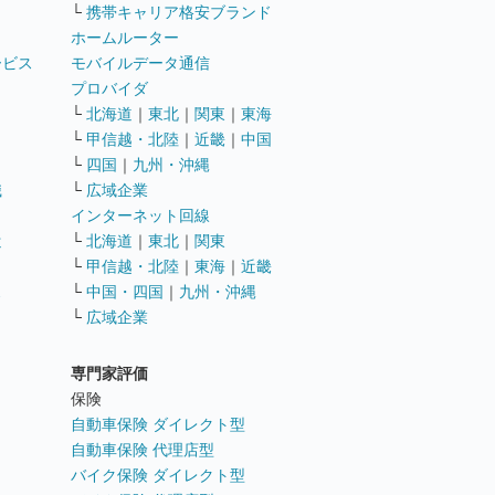
└
携帯キャリア格安ブランド
ホームルーター
ービス
モバイルデータ通信
ト
プロバイダ
└
北海道
｜
東北
｜
関東
｜
東海
└
甲信越・北陸
｜
近畿
｜
中国
└
四国
｜
九州・沖縄
職
└
広域企業
インターネット回線
遣
└
北海道
｜
東北
｜
関東
└
甲信越・北陸
｜
東海
｜
近畿
ス
└
中国・四国
｜
九州・沖縄
└
広域企業
専門家評価
ト
保険
自動車保険 ダイレクト型
自動車保険 代理店型
バイク保険 ダイレクト型