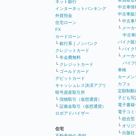
車買取会
ネット銀行
中古車情
インターネットバンキング
中古車販
外貨預金
└
中古車
住宅ローン
└
メーカ
FX
中古車
カードローン
バイク販
└
銀行系
｜
ノンバンク
└
バイク
クレジットカード
└
メーカ
└
年会費無料
バイク
└
クレジットカード
車検
└
ゴールドカード
カーメン
デビットカード
カフェ
キャッシュレス決済アプリ
定額制動
暗号資産取引所
子ども写
└
現物取引（仮想通貨）
電子書籍
└
証拠金取引（仮想通貨）
電子コミ
ロボアドバイザー
└
総合型
└
オリジ
住宅
└
出版社
不動産仲介 売却