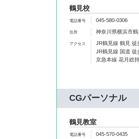
鶴見校
045-580-0306
神奈川県横浜市鶴見
JR鶴見線 鶴見 徒
JR鶴見線 国道 徒
京急本線 花月総持
CGパーソナル
鶴見教室
045-570-0435