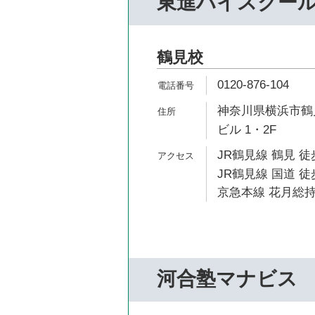
東進ハイスクー
鶴見校
0120-876-104
神奈川県横浜市鶴見
ビル 1・2F
JR鶴見線 鶴見 徒
JR鶴見線 国道 徒
京急本線 花月総持
河合塾マナビス