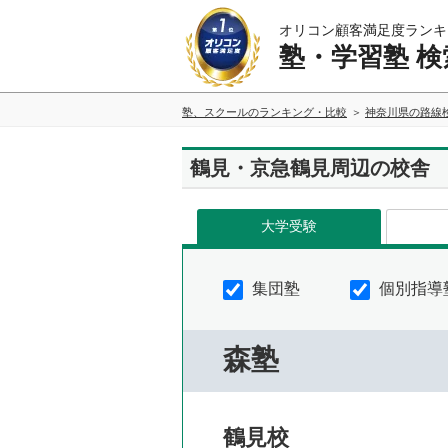
オリコン顧客満足度ランキ
塾・学習塾 検
塾、スクールのランキング・比較
神奈川県の路線
鶴見・京急鶴見周辺の校舎
大学受験
集団塾
個別指導
森塾
鶴見校