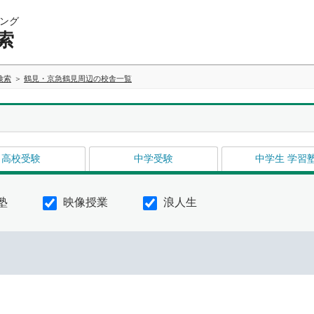
ング
索
検索
鶴見・京急鶴見周辺の校舎一覧
高校受験
中学受験
中学生 学習
塾
映像授業
浪人生