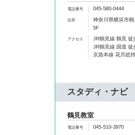
045-580-0444
神奈川県横浜市鶴見
5F
JR鶴見線 鶴見 徒
JR鶴見線 国道 徒
京急本線 花月総持
スタディ・ナビ
鶴見教室
045-510-3970