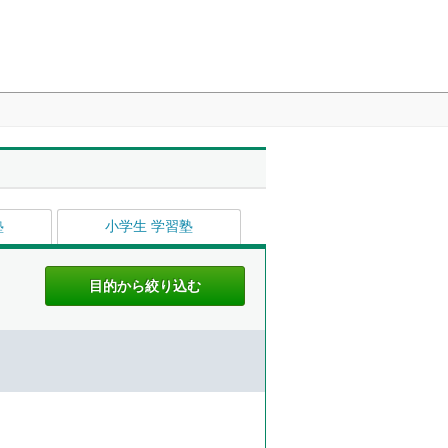
塾
小学生 学習塾