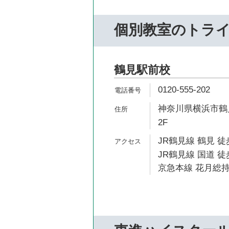
個別教室のトラ
鶴見駅前校
0120-555-202
神奈川県横浜市鶴見
2F
JR鶴見線 鶴見 徒
JR鶴見線 国道 徒
京急本線 花月総持