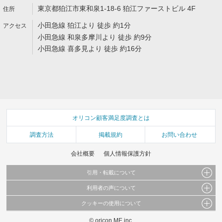
東京都狛江市東和泉1-18-6 狛江ファーストビル 4F
小田急線 狛江より 徒歩 約1分
小田急線 和泉多摩川より 徒歩 約9分
小田急線 喜多見より 徒歩 約16分
オリコン顧客満足度調査とは
調査方法
掲載規約
お問い合わせ
会社概要
個人情報保護方針
引用・転載について
利用者の声について
当サイトで公開されている情報（文字、写真、イラスト、画像データ等）及びこれらの配
置・編集および構造などについての著作権は株式会社oricon MEに帰属しております。
クッキーの使用について
当サイトに掲載している内容はすべてサービスの利用者が提出された見解・感想です。
これらの情報を権利者の許可なく無断転載・複製などの二次利用を行うことは固く禁じて
弊社が内容について正確性を含め一切保証するものではありません。
おります。
© oricon ME inc.
このサイトでは Cookie を使用して、ユーザーに合わせたコンテンツや広告の表示、ソー