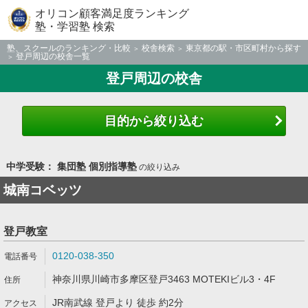
オリコン顧客満足度ランキング
塾・学習塾 検索
塾、スクールのランキング・比較
校舎検索
東京都の駅・市区町村から探す
登戸周辺の校舎一覧
登戸周辺の校舎
目的から絞り込む
中学受験： 集団塾 個別指導塾
の絞り込み
城南コベッツ
登戸教室
0120-038-350
神奈川県川崎市多摩区登戸3463 MOTEKIビル3・4F
JR南武線 登戸より 徒歩 約2分