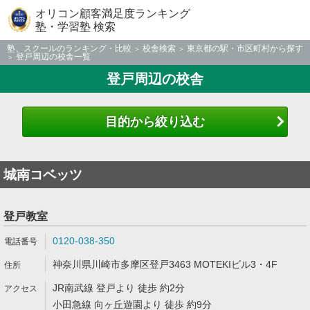
オリコン顧客満足度ランキング
塾・学習塾 検索
塾、スクールのランキング・比較
校舎検索
東京都の駅・市区町村から探す
登戸周辺の校舎一覧
登戸周辺の校舎
目的から絞り込む
城南コベッツ
登戸教室
0120-038-350
神奈川県川崎市多摩区登戸3463 MOTEKIビル3・4F
JR南武線 登戸より 徒歩 約2分
小田急線 向ヶ丘遊園より 徒歩 約9分