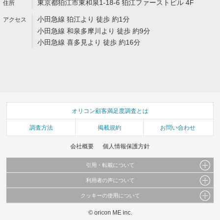
東京都狛江市東和泉1-18-6 狛江ファーストビル 4F
小田急線 狛江より 徒歩 約1分
小田急線 和泉多摩川より 徒歩 約9分
小田急線 喜多見より 徒歩 約16分
オリコン顧客満足度調査とは
調査方法
掲載規約
お問い合わせ
会社概要
個人情報保護方針
引用・転載について
利用者の声について
当サイトで公開されている情報（文字、写真、イラスト、画像データ等）及びこれらの配
置・編集および構造などについての著作権は株式会社oricon MEに帰属しております。
クッキーの使用について
当サイトに掲載している内容はすべてサービスの利用者が提出された見解・感想です。
これらの情報を権利者の許可なく無断転載・複製などの二次利用を行うことは固く禁じて
弊社が内容について正確性を含め一切保証するものではありません。
おります。
© oricon ME inc.
このサイトでは Cookie を使用して、ユーザーに合わせたコンテンツや広告の表示、ソー
弊社の見解・ 意見ではないことをご理解いただいた上でご覧ください。