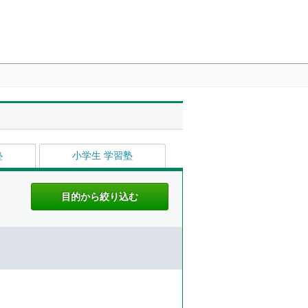
塾
小学生 学習塾