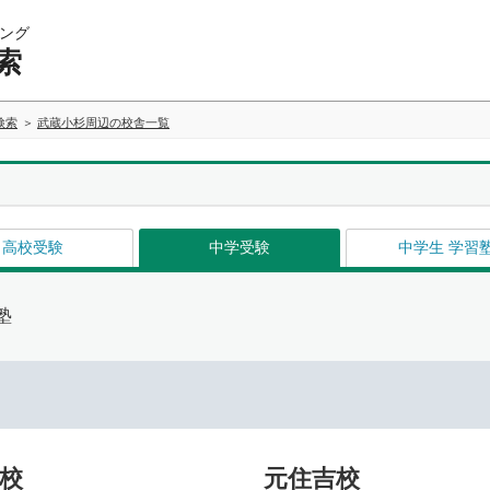
ング
索
検索
武蔵小杉周辺の校舎一覧
高校受験
中学受験
中学生 学習
塾
校
元住吉校