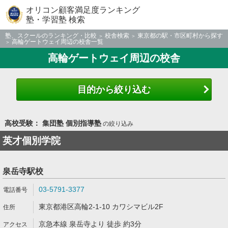
オリコン顧客満足度ランキング
塾・学習塾 検索
塾、スクールのランキング・比較
校舎検索
東京都の駅・市区町村から探す
高輪ゲートウェイ周辺の校舎一覧
高輪ゲートウェイ周辺の校舎
目的から絞り込む
高校受験： 集団塾 個別指導塾
の絞り込み
英才個別学院
泉岳寺駅校
03-5791-3377
東京都港区高輪2-1-10 カワシマビル2F
京急本線 泉岳寺より 徒歩 約3分