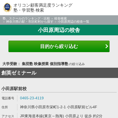
オリコン顧客満足度ランキング
塾・学習塾 検索
塾、スクールのランキング・比較
校舎検索
神奈川県の駅・市区町村から探す
小田原周辺の校舎一覧
小田原周辺の校舎
目的から絞り込む
大学受験： 集団塾 映像授業 個別指導塾
の絞り込み
創英ゼミナール
小田原駅前校
0465-23-4119
神奈川県小田原市栄町1-2-1 小田原駅前ビル4F
JR東海道本線(東京～熱海) 小田原より 徒歩 約2分