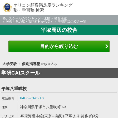
オリコン顧客満足度ランキング
塾・学習塾 検索
塾、スクールのランキング・比較
校舎検索
神奈川県の駅・市区町村から探す
平塚周辺の校舎一覧
平塚周辺の校舎
目的から絞り込む
大学受験： 個別指導塾
の絞り込み
学研CAIスクール
平塚八重咲校
0463-79-8218
神奈川県平塚市八重咲町9-3
JR東海道本線(東京～熱海) 平塚より 徒歩 約3分