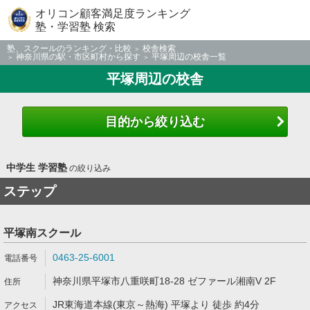
オリコン顧客満足度ランキング
塾・学習塾 検索
塾、スクールのランキング・比較
校舎検索
神奈川県の駅・市区町村から探す
平塚周辺の校舎一覧
平塚周辺の校舎
目的から絞り込む
中学生 学習塾
の絞り込み
ステップ
平塚南スクール
0463-25-6001
神奈川県平塚市八重咲町18-28 ゼファール湘南V 2F
JR東海道本線(東京～熱海) 平塚より 徒歩 約4分