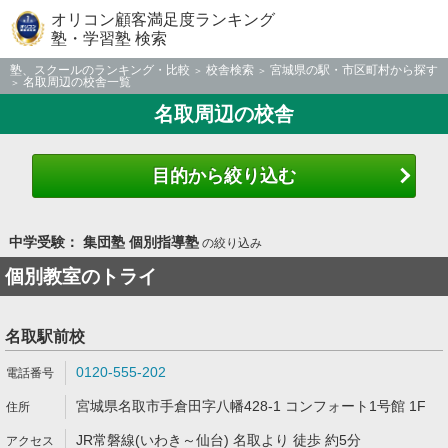
オリコン顧客満足度ランキング
塾・学習塾 検索
塾、スクールのランキング・比較
校舎検索
宮城県の駅・市区町村から探す
名取周辺の校舎一覧
名取周辺の校舎
目的から絞り込む
中学受験： 集団塾 個別指導塾
の絞り込み
個別教室のトライ
名取駅前校
0120-555-202
宮城県名取市手倉田字八幡428-1 コンフォート1号館 1F
JR常磐線(いわき～仙台) 名取より 徒歩 約5分