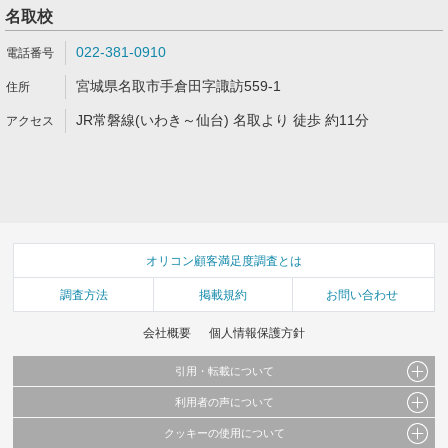
名取校
022-381-0910
宮城県名取市手倉田字諏訪559-1
JR常磐線(いわき～仙台) 名取より 徒歩 約11分
オリコン顧客満足度調査とは
調査方法
掲載規約
お問い合わせ
会社概要
個人情報保護方針
引用・転載について
利用者の声について
当サイトで公開されている情報（文字、写真、イラスト、画像データ等）及びこれらの配
置・編集および構造などについての著作権は株式会社oricon MEに帰属しております。
クッキーの使用について
当サイトに掲載している内容はすべてサービスの利用者が提出された見解・感想です。
これらの情報を権利者の許可なく無断転載・複製などの二次利用を行うことは固く禁じて