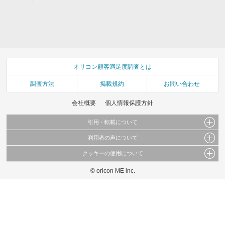
オリコン顧客満足度調査とは
調査方法
掲載規約
お問い合わせ
会社概要
個人情報保護方針
引用・転載について
利用者の声について
当サイトで公開されている情報（文字、写真、イラスト、画像データ等）及びこれらの配
置・編集および構造などについての著作権は株式会社oricon MEに帰属しております。
クッキーの使用について
当サイトに掲載している内容はすべてサービスの利用者が提出された見解・感想です。
これらの情報を権利者の許可なく無断転載・複製などの二次利用を行うことは固く禁じて
弊社が内容について正確性を含め一切保証するものではありません。
おります。
© oricon ME inc.
このサイトでは Cookie を使用して、ユーザーに合わせたコンテンツや広告の表示、ソー
弊社の見解・ 意見ではないことをご理解いただいた上でご覧ください。
シャル メディア機能の提供、広告の表示回数やクリック数の測定を行っています。
また、ユーザーによるサイトの利用状況についても情報を収集し、ソーシャル メディア
や広告配信、データ解析の各パートナーに提供しています。
各パートナーは、この情報とユーザーが各パートナーに提供した他の情報や、ユーザーが
各パートナーのサービスを使用したときに収集した他の情報を組み合わせて使用すること
があります。