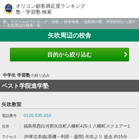
オリコン顧客満足度ランキング
塾・学習塾 検索
塾、スクールのランキング・比較
校舎検索
福島県の駅・市区町村から探す
矢吹周辺の校舎一覧
矢吹周辺の校舎
目的から絞り込む
中学生 学習塾
の絞り込み
ベスト学院進学塾
矢吹教室
0120-535-010
福島県西白河郡矢吹町八幡町425-1 八幡町スクエアー1
JR東北本線(黒磯～利府・盛岡) 矢吹より 徒歩 約15分