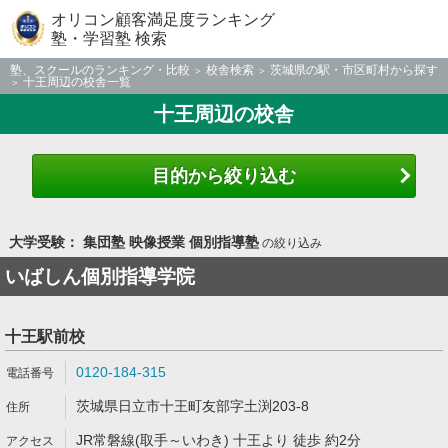
オリコン顧客満足度ランキング
塾・学習塾 検索
塾、スクールのランキング・比較
校舎検索
茨城県の駅・市区町村から探す
十王周辺の校舎一覧
十王周辺の校舎
目的から絞り込む
大学受験： 集団塾 映像授業 個別指導塾
の絞り込み
いばしん個別指導学院
十王駅前校
0120-184-315
茨城県日立市十王町友部字土渕203-8
JR常磐線(取手～いわき) 十王より 徒歩 約2分