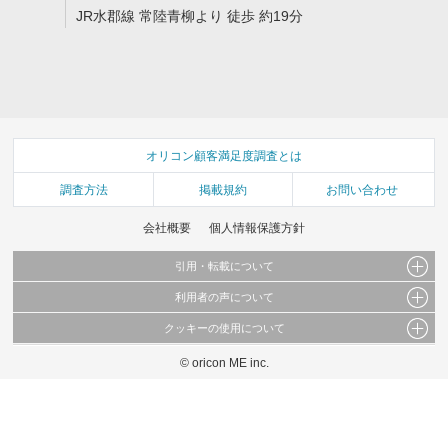
JR水郡線 常陸青柳より 徒歩 約19分
オリコン顧客満足度調査とは
調査方法
掲載規約
お問い合わせ
会社概要
個人情報保護方針
引用・転載について
利用者の声について
当サイトで公開されている情報（文字、写真、イラスト、画像データ等）及びこれらの配
置・編集および構造などについての著作権は株式会社oricon MEに帰属しております。
クッキーの使用について
当サイトに掲載している内容はすべてサービスの利用者が提出された見解・感想です。
これらの情報を権利者の許可なく無断転載・複製などの二次利用を行うことは固く禁じて
弊社が内容について正確性を含め一切保証するものではありません。
おります。
© oricon ME inc.
このサイトでは Cookie を使用して、ユーザーに合わせたコンテンツや広告の表示、ソー
弊社の見解・ 意見ではないことをご理解いただいた上でご覧ください。
シャル メディア機能の提供、広告の表示回数やクリック数の測定を行っています。
また、ユーザーによるサイトの利用状況についても情報を収集し、ソーシャル メディア
や広告配信、データ解析の各パートナーに提供しています。
各パートナーは、この情報とユーザーが各パートナーに提供した他の情報や、ユーザーが