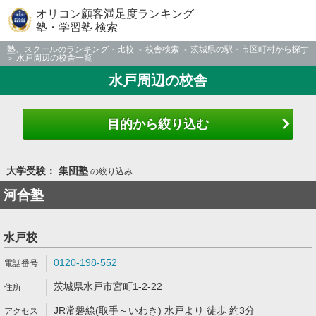
オリコン顧客満足度ランキング
塾・学習塾 検索
塾、スクールのランキング・比較
校舎検索
茨城県の駅・市区町村から探す
水戸周辺の校舎一覧
水戸周辺の校舎
目的から絞り込む
大学受験： 集団塾
の絞り込み
河合塾
水戸校
0120-198-552
茨城県水戸市宮町1-2-22
JR常磐線(取手～いわき) 水戸より 徒歩 約3分