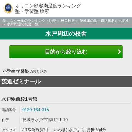
オリコン顧客満足度ランキング
塾・学習塾 検索
塾、スクールのランキング・比較
校舎検索
茨城県の駅・市区町村から探す
水戸周辺の校舎一覧
水戸周辺の校舎
目的から絞り込む
小学生 学習塾
の絞り込み
茨進ゼミナール
水戸駅前校1号館
0120-184-315
茨城県水戸市宮町2-1-10
JR常磐線(取手～いわき) 水戸より 徒歩 約4分