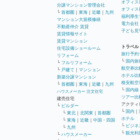
オフィス
分譲マンション管理会社
オフィス
└
首都圏
｜
東海
｜
近畿
｜
九州
福利厚生
マンション大規模修繕
電力会社
不動産仲介 賃貸
子ども見
賃貸情報サイト
賃貸マンション
トラベル
住宅設備ショールーム
旅行予約
リフォーム
└
国内旅
└
フルリフォーム
航空券比
└
戸建て
｜
マンション
ホテル比
新築分譲マンション
格安航空券
└
首都圏
｜
東海
｜
近畿
｜
九州
└
国内線
ハウスメーカー 注文住宅
ツアー比
建売住宅
アクティ
└
ビルダー
└
国内
｜
└
東北
｜
北関東
｜
首都圏
ホテル
└
東海
｜
近畿
｜
中国・四国
└
ビジネ
└
九州
└
観光利
└
ハウスメーカー