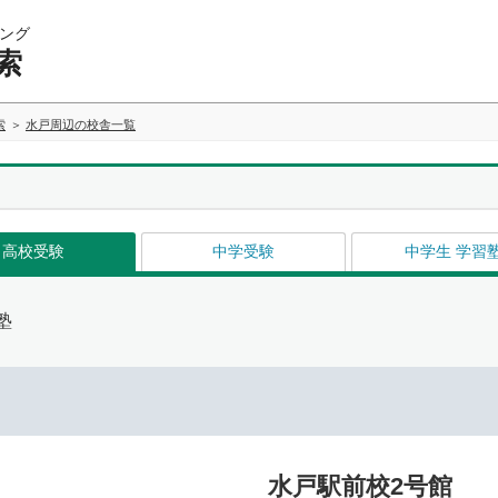
ング
索
索
水戸周辺の校舎一覧
高校受験
中学受験
中学生 学習
塾
水戸駅前校2号館