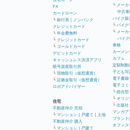
└
メーカ
FX
中古車
カードローン
バイク販
└
銀行系
｜
ノンバンク
└
バイク
クレジットカード
└
メーカ
└
年会費無料
バイク
└
クレジットカード
車検
└
ゴールドカード
カーメン
デビットカード
カフェ
キャッシュレス決済アプリ
定額制動
暗号資産取引所
子ども写
└
現物取引（仮想通貨）
電子書籍
└
証拠金取引（仮想通貨）
電子コミ
ロボアドバイザー
└
総合型
└
オリジ
住宅
└
出版社
不動産仲介 売却
マンガア
└
マンション
｜
戸建て
｜
土地
ブランド
不動産仲介 購入
オフィス
└
マンション
｜
戸建て