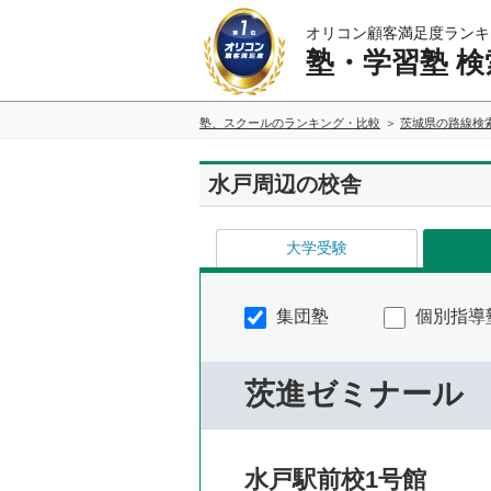
オリコン顧客満足度ランキ
塾・学習塾 検
塾、スクールのランキング・比較
茨城県の路線検
水戸周辺の校舎
大学受験
集団塾
個別指導
茨進ゼミナール
水戸駅前校1号館