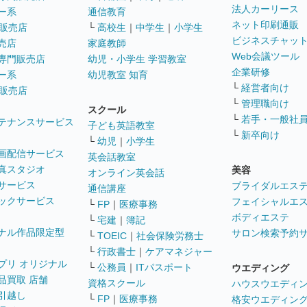
法人カーリース
ー系
通信教育
ネット印刷通販
販売店
└
高校生
｜
中学生
｜
小学生
ビジネスチャッ
売店
家庭教師
Web会議ツール
専門販売店
幼児・小学生 学習教室
企業研修
ー系
幼児教室 知育
└
経営者向け
販売店
└
管理職向け
スクール
└
若手・一般社
テナンスサービス
子ども英語教室
└
新卒向け
└
幼児
｜
小学生
画配信サービス
英会話教室
真スタジオ
美容
オンライン英会話
サービス
ブライダルエス
通信講座
ックサービス
フェイシャルエ
└
FP
｜
医療事務
ボディエステ
└
宅建
｜
簿記
ナル作品限定型
サロン検索予約
└
TOEIC
｜
社会保険労務士
└
行政書士
｜
ケアマネジャー
プリ オリジナル
└
公務員
｜
ITパスポート
ウエディング
品買取 店舗
資格スクール
ハウスウエディ
引越し
└
FP
｜
医療事務
格安ウエディン