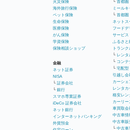
火災保険
└
首都圏
海外旅行保険
ミールキ
ペット保険
└
首都圏
生命保険
ネットス
医療保険
フードデ
がん保険
サービス
学資保険
ふるさと
保険相談ショップ
トランク
└
レンタ
└
コンテ
金融
└
宅配型
ネット証券
引越し会
NISA
カーシェ
└
証券会社
レンタカ
└
銀行
格安レン
スマホ専業証券
カーリー
iDeCo 証券会社
車買取会
ネット銀行
中古車情
インターネットバンキング
中古車販
外貨預金
└
中古車
住宅ローン