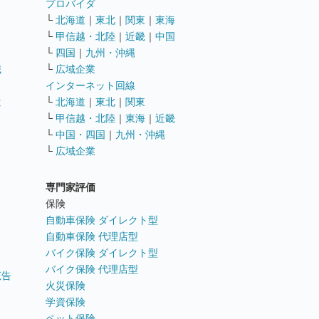
ト
プロバイダ
└
北海道
｜
東北
｜
関東
｜
東海
└
甲信越・北陸
｜
近畿
｜
中国
└
四国
｜
九州・沖縄
職
└
広域企業
インターネット回線
遣
└
北海道
｜
東北
｜
関東
└
甲信越・北陸
｜
東海
｜
近畿
ス
└
中国・四国
｜
九州・沖縄
└
広域企業
専門家評価
ト
保険
自動車保険 ダイレクト型
自動車保険 代理店型
バイク保険 ダイレクト型
バイク保険 代理店型
広告
火災保険
学資保険
ペット保険