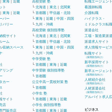
｜
東海
｜
近畿
高校受験 塾
転職エージェン
ット
└
北海道
｜
東北
｜
北関東
看護師転職
｜
東海
｜
近畿
└
首都圏
｜
甲信越・北陸
介護転職
ーパー
└
東海
｜
近畿
｜
中国・四国
ハイクラス・
リバリー
└
九州・沖縄
ミドルクラス転
高校受験 個別指導塾
派遣会社
納税サイト
└
北海道
｜
東北
｜
北関東
工場・製造業派
ルーム
└
首都圏
｜
甲信越・北陸
派遣求人サイト
ル収納スペース
└
東海
｜
近畿
｜
中国・四国
求人情報サービ
ナ
└
九州・沖縄
転職サイト
（採用担当向け）
中学受験 塾
新卒採用サイト
社
└
首都圏
｜
東海
｜
近畿
（採用担当向け）
アリング
中学受験 個別指導塾
新卒エージェン
（採用担当向け）
ー
└
首都圏
人材紹介会社
タカー
公立中高一貫校対策 塾
（採用担当向け）
ス
└
首都圏
人材派遣会社
（採用担当向け）
社
小学生 塾
アルバイト求人
報サイト
└
首都圏
｜
東海
｜
近畿
売店
小学生 個別指導塾
ビジネス
専門販売店
└
首都圏
｜
東海
｜
近畿