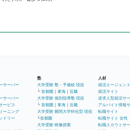
塾
人材
ーサーバー
大学受験 塾・予備校 現役
就活エージェン
└
首都圏
｜
東海
｜
近畿
就活サイト
ーサーバー
大学受験 個別指導塾 現役
逆求人型就活サ
サービス
└
首都圏
｜
東海
｜
近畿
アルバイト情報
リーニング
大学受験 難関大学特化型 現役
転職サイト
ンドリー
└
首都圏
転職サイト 女性
大学受験 映像授業
転職スカウトサ