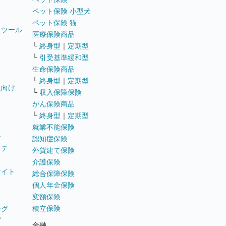
ペット保険 小型犬
ペット保険 猫
トツール
医療保険商品
└
終身型
｜
定期型
└
引受基準緩和型
生命保険商品
└
終身型
｜
定期型
員向け
└
収入保障保険
がん保険商品
└
終身型
｜
定期型
就業不能保険
テ
認知症保険
ステ
外貨建て保険
介護保険
サイト
総合保障保険
個人年金保険
変額保険
積立保険
ング
グ
金融