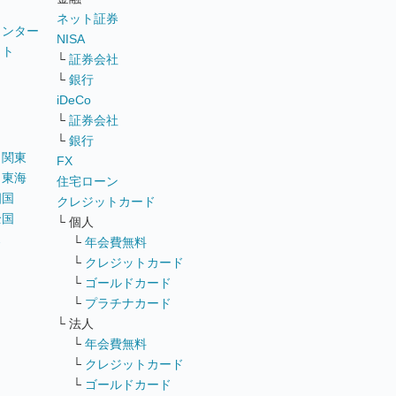
ネット証券
ウンター
NISA
イト
└
証券会社
リ
└
銀行
iDeCo
└
証券会社
└
銀行
｜
関東
FX
｜
東海
住宅ローン
四国
クレジットカード
全国
└ 個人
ス
└
年会費無料
└
クレジットカード
└
ゴールドカード
└
プラチナカード
└ 法人
└
年会費無料
└
クレジットカード
└
ゴールドカード