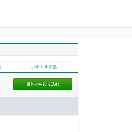
塾
小学生 学習塾