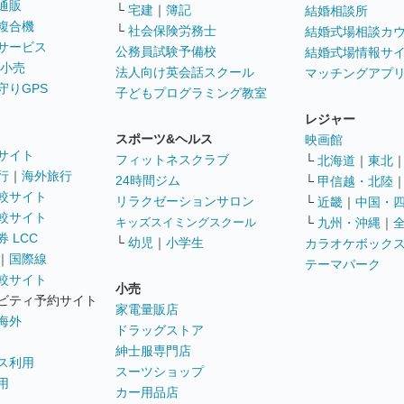
通販
└
宅建
｜
簿記
結婚相談所
複合機
└
社会保険労務士
結婚式場相談カ
サービス
公務員試験予備校
結婚式場情報サ
 小売
法人向け英会話スクール
マッチングアプ
守りGPS
子どもプログラミング教室
レジャー
スポーツ&ヘルス
映画館
サイト
フィットネスクラブ
└
北海道
｜
東北
行
｜
海外旅行
24時間ジム
└
甲信越・北陸
較サイト
リラクゼーションサロン
└
近畿
｜
中国・
較サイト
キッズスイミングスクール
└
九州・沖縄
｜
 LCC
└
幼児
｜
小学生
カラオケボック
｜
国際線
テーマパーク
較サイト
小売
ビティ予約サイト
家電量販店
海外
ドラッグストア
紳士服専門店
ス利用
スーツショップ
用
カー用品店