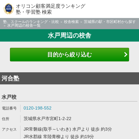
オリコン顧客満足度ランキング
塾・学習塾 検索
塾、スクールのランキング・比較
校舎検索
茨城県の駅・市区町村から探す
水戸周辺の校舎一覧
水戸周辺の校舎
目的から絞り込む
河合塾
水戸校
0120-198-552
茨城県水戸市宮町1-2-22
JR常磐線(取手～いわき) 水戸より 徒歩 約3分
JR水郡線 常陸青柳より 徒歩 約19分