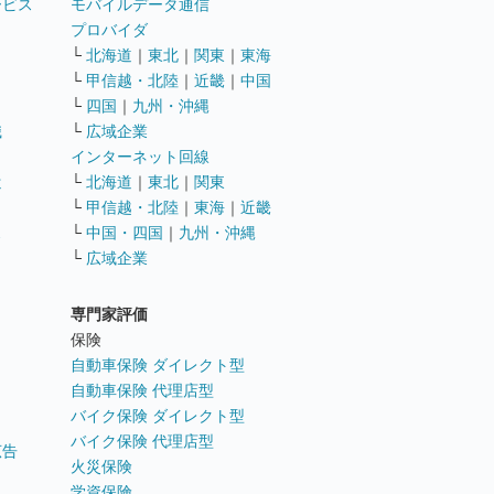
ービス
モバイルデータ通信
ト
プロバイダ
└
北海道
｜
東北
｜
関東
｜
東海
└
甲信越・北陸
｜
近畿
｜
中国
└
四国
｜
九州・沖縄
職
└
広域企業
インターネット回線
遣
└
北海道
｜
東北
｜
関東
└
甲信越・北陸
｜
東海
｜
近畿
ス
└
中国・四国
｜
九州・沖縄
└
広域企業
専門家評価
ト
保険
自動車保険 ダイレクト型
自動車保険 代理店型
バイク保険 ダイレクト型
バイク保険 代理店型
広告
火災保険
学資保険