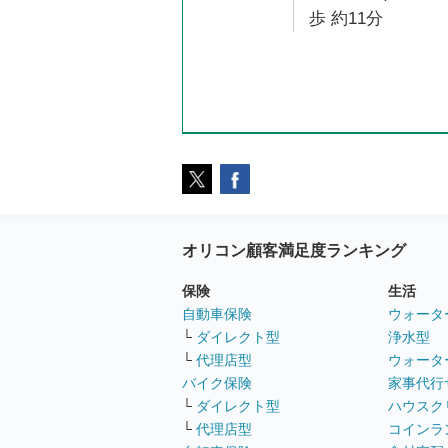
歩 約11分
オリコン顧客満足度ランキング
保険
生活
自動車保険
ウォータ
└
ダイレクト型
浄水型
└
代理店型
ウォータ
バイク保険
家事代行
└
ダイレクト型
ハウスク
└
代理店型
コインラ