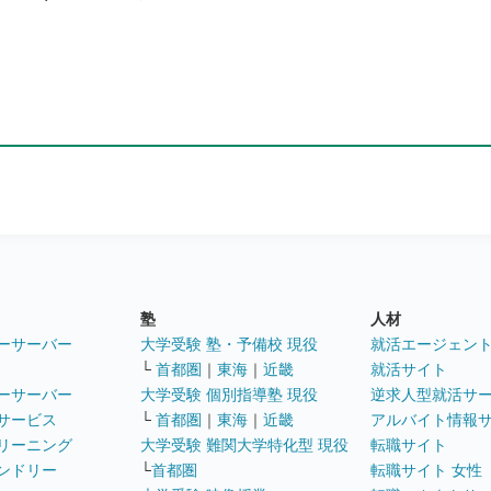
塾
人材
ーサーバー
大学受験 塾・予備校 現役
就活エージェン
└
首都圏
｜
東海
｜
近畿
就活サイト
ーサーバー
大学受験 個別指導塾 現役
逆求人型就活サ
サービス
└
首都圏
｜
東海
｜
近畿
アルバイト情報
リーニング
大学受験 難関大学特化型 現役
転職サイト
ンドリー
└
首都圏
転職サイト 女性