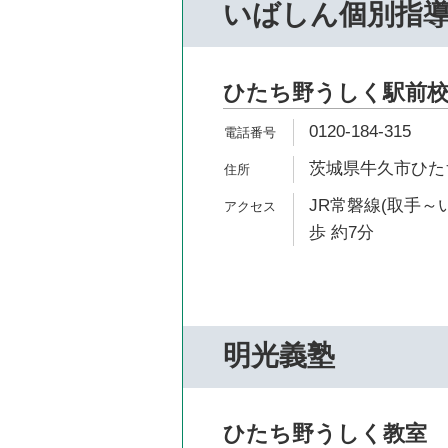
いばしん個別指
ひたち野うしく駅前
0120-184-315
茨城県牛久市ひたち野
JR常磐線(取手～
歩 約7分
明光義塾
ひたち野うしく教室