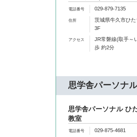
029-879-7135
茨城県牛久市ひたち野
3F
JR常磐線(取手～
歩 約2分
思学舎パーソナ
思学舎パーソナル ひ
教室
029-875-4681