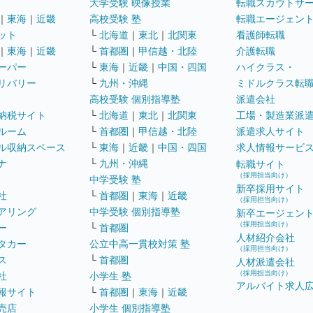
大学受験 映像授業
転職スカウトサ
｜
東海
｜
近畿
高校受験 塾
転職エージェン
ット
└
北海道
｜
東北
｜
北関東
看護師転職
｜
東海
｜
近畿
└
首都圏
｜
甲信越・北陸
介護転職
ーパー
└
東海
｜
近畿
｜
中国・四国
ハイクラス・
リバリー
└
九州・沖縄
ミドルクラス転
高校受験 個別指導塾
派遣会社
納税サイト
└
北海道
｜
東北
｜
北関東
工場・製造業派
ルーム
└
首都圏
｜
甲信越・北陸
派遣求人サイト
ル収納スペース
└
東海
｜
近畿
｜
中国・四国
求人情報サービ
ナ
└
九州・沖縄
転職サイト
（採用担当向け）
中学受験 塾
新卒採用サイト
社
└
首都圏
｜
東海
｜
近畿
（採用担当向け）
アリング
中学受験 個別指導塾
新卒エージェン
（採用担当向け）
ー
└
首都圏
人材紹介会社
タカー
公立中高一貫校対策 塾
（採用担当向け）
ス
└
首都圏
人材派遣会社
（採用担当向け）
社
小学生 塾
アルバイト求人
報サイト
└
首都圏
｜
東海
｜
近畿
売店
小学生 個別指導塾