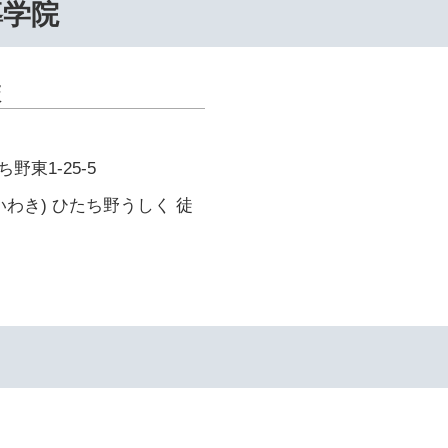
導学院
校
東1-25-5
いわき) ひたち野うしく 徒