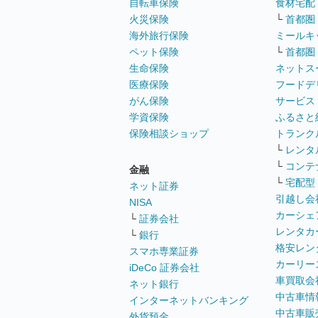
自転車保険
食材宅配
火災保険
└
首都圏
海外旅行保険
ミールキ
ペット保険
└
首都圏
生命保険
ネットス
医療保険
フードデ
がん保険
サービス
学資保険
ふるさと
保険相談ショップ
トランク
└
レンタ
└
コンテ
金融
└
宅配型
ネット証券
引越し会
NISA
カーシェ
└
証券会社
レンタカ
└
銀行
格安レン
スマホ専業証券
カーリー
iDeCo 証券会社
車買取会
ネット銀行
中古車情
インターネットバンキング
中古車販
外貨預金