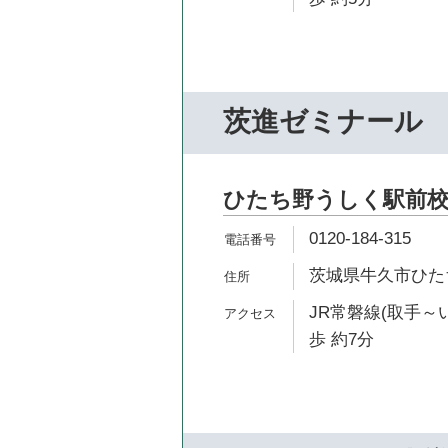
茨進ゼミナール
ひたち野うしく駅前
0120-184-315
茨城県牛久市ひたち野
JR常磐線(取手～
歩 約7分