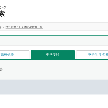
ング
索
索
ひたち野うしく周辺の校舎一覧
高校受験
中学受験
中学生 学習
塾