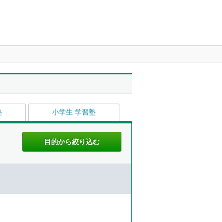
塾
小学生 学習塾