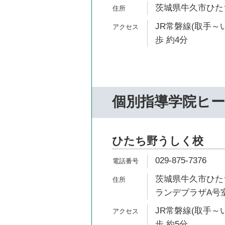
茨城県牛久市ひたち野
JR常磐線(取手～
歩 約4分
個別指導学院ヒ
ひたち野うしく校
029-875-7376
茨城県牛久市ひたち野
ランデプラザA号
JR常磐線(取手～
歩 約5分