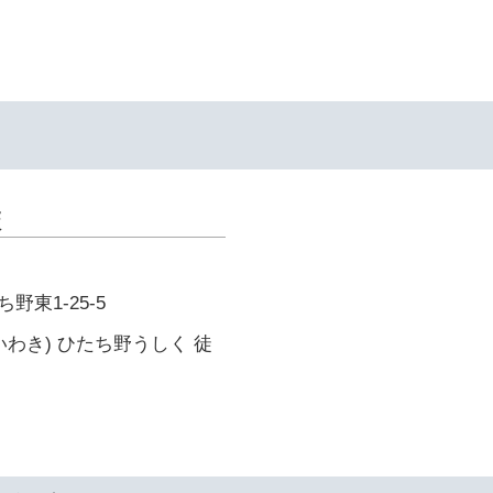
校
東1-25-5
いわき) ひたち野うしく 徒