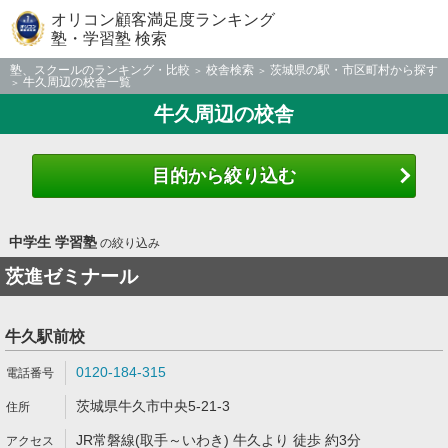
オリコン顧客満足度ランキング
塾・学習塾 検索
塾、スクールのランキング・比較
校舎検索
茨城県の駅・市区町村から探す
牛久周辺の校舎一覧
牛久周辺の校舎
目的から絞り込む
中学生 学習塾
の絞り込み
茨進ゼミナール
牛久駅前校
0120-184-315
茨城県牛久市中央5-21-3
JR常磐線(取手～いわき) 牛久より 徒歩 約3分