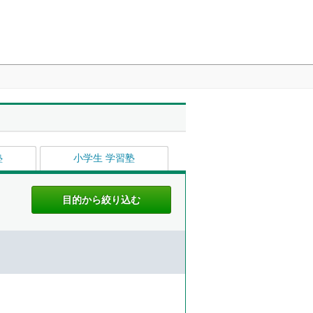
塾
小学生 学習塾