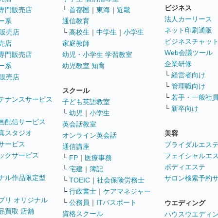
ビジネス
専門販売店
└
首都圏
｜
東海
｜
近畿
法人カーリース
ー系
通信教育
ネット印刷通販
販売店
└
高校生
｜
中学生
｜
小学生
ビジネスチャッ
売店
家庭教師
Web会議ツール
専門販売店
幼児・小学生 学習教室
企業研修
ー系
幼児教室 知育
└
経営者向け
販売店
└
管理職向け
スクール
└
若手・一般社
テナンスサービス
子ども英語教室
└
新卒向け
└
幼児
｜
小学生
画配信サービス
英会話教室
真スタジオ
美容
オンライン英会話
サービス
ブライダルエス
通信講座
ックサービス
フェイシャルエ
└
FP
｜
医療事務
ボディエステ
└
宅建
｜
簿記
ナル作品限定型
サロン検索予約
└
TOEIC
｜
社会保険労務士
└
行政書士
｜
ケアマネジャー
プリ オリジナル
└
公務員
｜
ITパスポート
ウエディング
品買取 店舗
資格スクール
ハウスウエディ