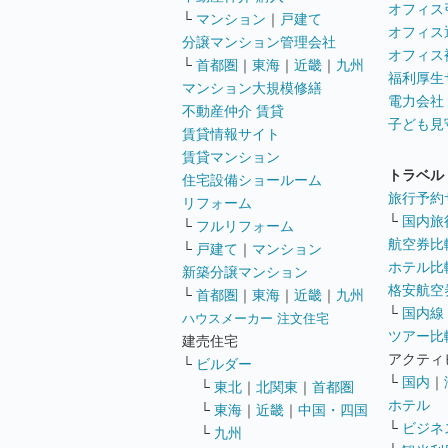
オフィス
└
マンション
｜
戸建て
オフィス
分譲マンション管理会社
オフィス
└
首都圏
｜
東海
｜
近畿
｜
九州
福利厚生
マンション大規模修繕
電力会社
不動産仲介 賃貸
子ども見
賃貸情報サイト
賃貸マンション
トラベル
住宅設備ショールーム
旅行予約
リフォーム
└
国内旅
└
フルリフォーム
航空券比
└
戸建て
｜
マンション
ホテル比
新築分譲マンション
格安航空券
└
首都圏
｜
東海
｜
近畿
｜
九州
└
国内線
ハウスメーカー 注文住宅
ツアー比
建売住宅
アクティ
└
ビルダー
└
国内
｜
└
東北
｜
北関東
｜
首都圏
ホテル
└
東海
｜
近畿
｜
中国・四国
└
ビジネ
└
九州