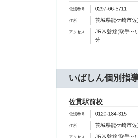
0297-66-5711
茨城県龍ケ崎市佐貫3
JR常磐線(取手～い
分
いばしん個別指
佐貫駅前校
0120-184-315
茨城県龍ケ崎市佐貫1
JR常磐線(取手～い