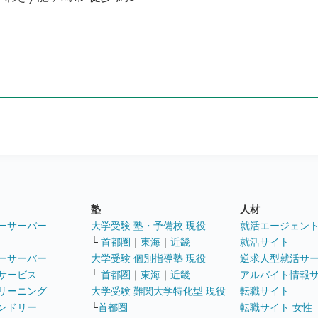
塾
人材
ーサーバー
大学受験 塾・予備校 現役
就活エージェン
└
首都圏
｜
東海
｜
近畿
就活サイト
ーサーバー
大学受験 個別指導塾 現役
逆求人型就活サ
サービス
└
首都圏
｜
東海
｜
近畿
アルバイト情報
リーニング
大学受験 難関大学特化型 現役
転職サイト
ンドリー
└
首都圏
転職サイト 女性