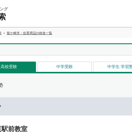
ング
索
索
龍ケ崎市・佐貫周辺の校舎一覧
高校受験
中学受験
中学生 学習
塾
ル
貫駅前教室