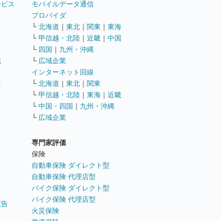
ービス
モバイルデータ通信
ト
プロバイダ
└
北海道
｜
東北
｜
関東
｜
東海
└
甲信越・北陸
｜
近畿
｜
中国
└
四国
｜
九州・沖縄
職
└
広域企業
インターネット回線
遣
└
北海道
｜
東北
｜
関東
└
甲信越・北陸
｜
東海
｜
近畿
ス
└
中国・四国
｜
九州・沖縄
└
広域企業
専門家評価
ト
保険
自動車保険 ダイレクト型
自動車保険 代理店型
バイク保険 ダイレクト型
バイク保険 代理店型
広告
火災保険