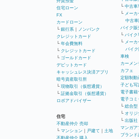
外貨預金
└
中古車
住宅ローン
└
メーカ
FX
中古車
カードローン
バイク販
└
銀行系
｜
ノンバンク
└
バイク
クレジットカード
└
メーカ
└
年会費無料
バイク
└
クレジットカード
車検
└
ゴールドカード
カーメン
デビットカード
カフェ
キャッシュレス決済アプリ
定額制動
暗号資産取引所
子ども写
└
現物取引（仮想通貨）
電子書籍
└
証拠金取引（仮想通貨）
電子コミ
ロボアドバイザー
└
総合型
└
オリジ
住宅
└
出版社
不動産仲介 売却
マンガア
└
マンション
｜
戸建て
｜
土地
ブランド
不動産仲介 購入