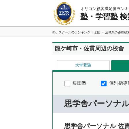
オリコン顧客満足度ランキ
塾・学習塾 検
塾、スクールのランキング・比較
茨城県の路線検
龍ケ崎市・佐貫周辺の校舎
大学受験
集団塾
個別指導
思学舎パーソナ
思学舎パーソナル 佐