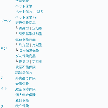
学資保険
ペット保険
ペット保険 小型犬
ペット保険 猫
トツール
医療保険商品
└
終身型
｜
定期型
└
引受基準緩和型
生命保険商品
└
終身型
｜
定期型
員向け
└
収入保障保険
がん保険商品
└
終身型
｜
定期型
就業不能保険
テ
認知症保険
ステ
外貨建て保険
介護保険
サイト
総合保障保険
個人年金保険
変額保険
積立保険
ング