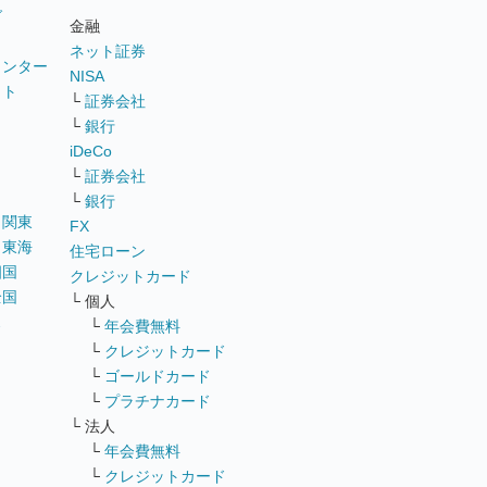
グ
金融
ネット証券
ウンター
NISA
イト
└
証券会社
リ
└
銀行
iDeCo
└
証券会社
└
銀行
｜
関東
FX
｜
東海
住宅ローン
四国
クレジットカード
全国
└ 個人
ス
└
年会費無料
└
クレジットカード
└
ゴールドカード
└
プラチナカード
└ 法人
└
年会費無料
└
クレジットカード