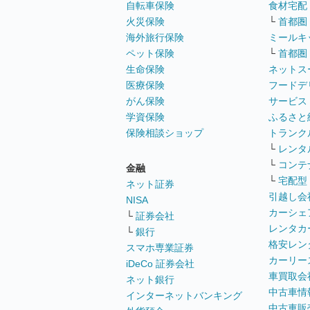
自転車保険
食材宅配
火災保険
└
首都圏
海外旅行保険
ミールキ
ペット保険
└
首都圏
生命保険
ネットス
医療保険
フードデ
がん保険
サービス
学資保険
ふるさと
保険相談ショップ
トランク
└
レンタ
└
コンテ
金融
└
宅配型
ネット証券
引越し会
NISA
カーシェ
└
証券会社
レンタカ
└
銀行
格安レン
スマホ専業証券
カーリー
iDeCo 証券会社
車買取会
ネット銀行
中古車情
インターネットバンキング
中古車販