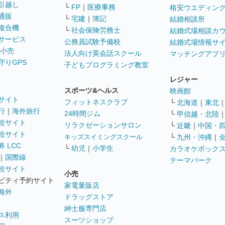
引越し
└
FP
｜
医療事務
格安ウエディン
通販
└
宅建
｜
簿記
結婚相談所
複合機
└
社会保険労務士
結婚式場相談カ
サービス
公務員試験予備校
結婚式場情報サ
 小売
法人向け英会話スクール
マッチングアプ
守りGPS
子どもプログラミング教室
レジャー
スポーツ&ヘルス
映画館
サイト
フィットネスクラブ
└
北海道
｜
東北
行
｜
海外旅行
24時間ジム
└
甲信越・北陸
較サイト
リラクゼーションサロン
└
近畿
｜
中国・
較サイト
キッズスイミングスクール
└
九州・沖縄
｜
 LCC
└
幼児
｜
小学生
カラオケボック
｜
国際線
テーマパーク
較サイト
小売
ビティ予約サイト
家電量販店
海外
ドラッグストア
紳士服専門店
ス利用
スーツショップ