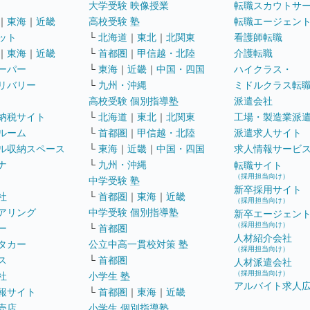
大学受験 映像授業
転職スカウトサ
｜
東海
｜
近畿
高校受験 塾
転職エージェン
ット
└
北海道
｜
東北
｜
北関東
看護師転職
｜
東海
｜
近畿
└
首都圏
｜
甲信越・北陸
介護転職
ーパー
└
東海
｜
近畿
｜
中国・四国
ハイクラス・
リバリー
└
九州・沖縄
ミドルクラス転
高校受験 個別指導塾
派遣会社
納税サイト
└
北海道
｜
東北
｜
北関東
工場・製造業派
ルーム
└
首都圏
｜
甲信越・北陸
派遣求人サイト
ル収納スペース
└
東海
｜
近畿
｜
中国・四国
求人情報サービ
ナ
└
九州・沖縄
転職サイト
（採用担当向け）
中学受験 塾
新卒採用サイト
社
└
首都圏
｜
東海
｜
近畿
（採用担当向け）
アリング
中学受験 個別指導塾
新卒エージェン
（採用担当向け）
ー
└
首都圏
人材紹介会社
タカー
公立中高一貫校対策 塾
（採用担当向け）
ス
└
首都圏
人材派遣会社
（採用担当向け）
社
小学生 塾
アルバイト求人
報サイト
└
首都圏
｜
東海
｜
近畿
売店
小学生 個別指導塾