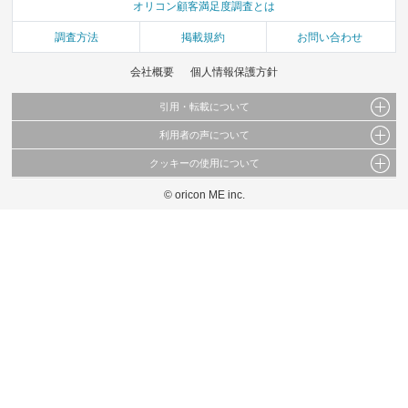
オリコン顧客満足度調査とは
調査方法
掲載規約
お問い合わせ
会社概要
個人情報保護方針
引用・転載について
利用者の声について
当サイトで公開されている情報（文字、写真、イラスト、画像データ等）及びこれらの配
置・編集および構造などについての著作権は株式会社oricon MEに帰属しております。
クッキーの使用について
当サイトに掲載している内容はすべてサービスの利用者が提出された見解・感想です。
これらの情報を権利者の許可なく無断転載・複製などの二次利用を行うことは固く禁じて
弊社が内容について正確性を含め一切保証するものではありません。
おります。
© oricon ME inc.
このサイトでは Cookie を使用して、ユーザーに合わせたコンテンツや広告の表示、ソー
弊社の見解・ 意見ではないことをご理解いただいた上でご覧ください。
シャル メディア機能の提供、広告の表示回数やクリック数の測定を行っています。
また、ユーザーによるサイトの利用状況についても情報を収集し、ソーシャル メディア
や広告配信、データ解析の各パートナーに提供しています。
各パートナーは、この情報とユーザーが各パートナーに提供した他の情報や、ユーザーが
各パートナーのサービスを使用したときに収集した他の情報を組み合わせて使用すること
があります。