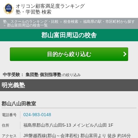
オリコン顧客満足度ランキング
塾・学習塾 検索
塾、スクールのランキング・比較
校舎検索
福島県の駅・市区町村から探す
郡山富田周辺の校舎一覧
郡山富田周辺の校舎
目的から絞り込む
中学受験： 集団塾 個別指導塾
の絞り込み
明光義塾
郡山八山田教室
024-983-0148
福島県郡山市八山田5-13 メインビル八山田 1F
JR磐越西線(郡山～会津若松) 郡山富田より 徒歩 約16分