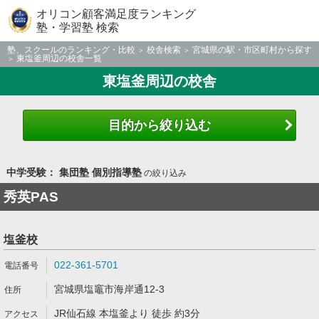
オリコン顧客満足度ランキング
塾・学習塾 検索
塾、スクールのランキング・比較
校舎検索
宮城県の駅・市区町村から探す
東塩釜周辺の校舎一覧
東塩釜周辺の校舎
目的から絞り込む
中学受験： 集団塾 個別指導塾
の絞り込み
秀英PAS
塩釜校
022-361-5701
宮城県塩竈市海岸通12-3
JR仙石線 本塩釜より 徒歩 約3分