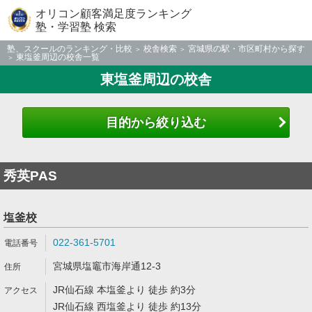
オリコン顧客満足度ランキング
塾・学習塾 検索
塾、スクールのランキング・比較
校舎検索
宮城県の駅・市区町村から探す
東塩釜周辺の校舎一覧
東塩釜周辺の校舎
目的から絞り込む
秀英PAS
塩釜校
022-361-5701
宮城県塩竈市海岸通12-3
JR仙石線 本塩釜より 徒歩 約3分
JR仙石線 西塩釜より 徒歩 約13分