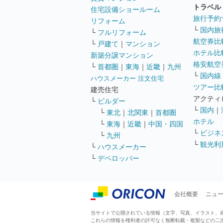
トラベル
住宅設備ショールーム
旅行予約
リフォーム
└
国内旅
└
フルリフォーム
航空券比
└
戸建て
｜
マンション
ホテル比
新築分譲マンション
格安航空券
└
首都圏
｜
東海
｜
近畿
｜
九州
└
国内線
ハウスメーカー 注文住宅
ツアー比
建売住宅
アクティ
└
ビルダー
└
国内
｜
└
東北
｜
北関東
｜
首都圏
ホテル
└
東海
｜
近畿
｜
中国・四国
└
ビジネ
└
九州
└
観光利
└
ハウスメーカー
└
デベロッパー
会社概要
ニュ
当サイトで公開されている情報（文字、写真、イラスト、画像
これらの情報を権利者の許可なく無断転載・複製などの二