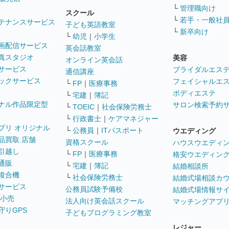
└
管理職向け
スクール
└
若手・一般社
テナンスサービス
子ども英語教室
└
新卒向け
└
幼児
｜
小学生
画配信サービス
英会話教室
真スタジオ
美容
オンライン英会話
サービス
ブライダルエス
通信講座
ックサービス
フェイシャルエ
└
FP
｜
医療事務
ボディエステ
└
宅建
｜
簿記
ナル作品限定型
サロン検索予約
└
TOEIC
｜
社会保険労務士
└
行政書士
｜
ケアマネジャー
プリ オリジナル
└
公務員
｜
ITパスポート
ウエディング
品買取 店舗
資格スクール
ハウスウエディ
引越し
└
FP
｜
医療事務
格安ウエディン
通販
└
宅建
｜
簿記
結婚相談所
複合機
└
社会保険労務士
結婚式場相談カ
サービス
公務員試験予備校
結婚式場情報サ
 小売
法人向け英会話スクール
マッチングアプ
守りGPS
子どもプログラミング教室
レジャー