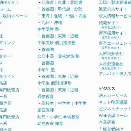
納税サイト
└
北海道
｜
東北
｜
北関東
工場・製造業派
ルーム
└
首都圏
｜
甲信越・北陸
派遣求人サイト
ル収納スペース
└
東海
｜
近畿
｜
中国・四国
求人情報サービ
ナ
└
九州・沖縄
転職サイト
（採用担当向け）
中学受験 塾
新卒採用サイト
社
└
首都圏
｜
東海
｜
近畿
（採用担当向け）
アリング
中学受験 個別指導塾
新卒エージェン
（採用担当向け）
ー
└
首都圏
人材紹介会社
タカー
公立中高一貫校対策 塾
（採用担当向け）
ス
└
首都圏
人材派遣会社
（採用担当向け）
社
小学生 塾
アルバイト求人
報サイト
└
首都圏
｜
東海
｜
近畿
売店
小学生 個別指導塾
ビジネス
専門販売店
└
首都圏
｜
東海
｜
近畿
法人カーリース
ー系
通信教育
ネット印刷通販
販売店
└
高校生
｜
中学生
｜
小学生
ビジネスチャッ
売店
家庭教師
Web会議ツール
専門販売店
幼児・小学生 学習教室
企業研修
ー系
幼児教室 知育
└
経営者向け
販売店