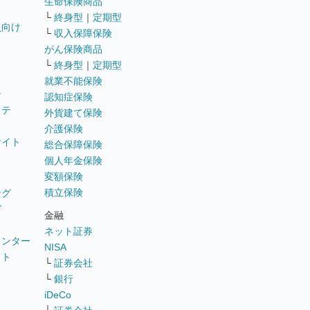
生命保険商品
└
終身型
｜
定期型
員向け
└
収入保障保険
がん保険商品
└
終身型
｜
定期型
就業不能保険
テ
認知症保険
ステ
外貨建て保険
介護保険
サイト
総合保障保険
個人年金保険
変額保険
積立保険
ング
グ
金融
ネット証券
ウンター
NISA
イト
└
証券会社
リ
└
銀行
iDeCo