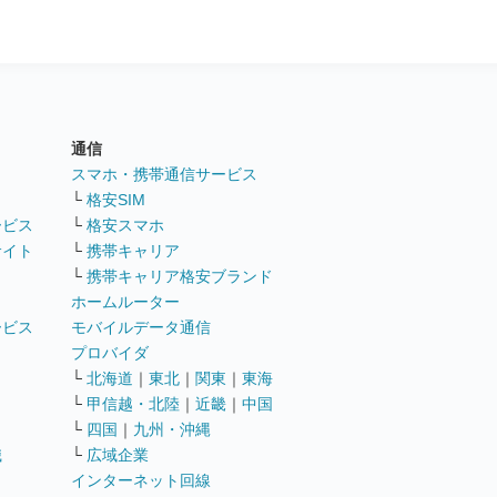
通信
ト
スマホ・携帯通信サービス
└
格安SIM
ービス
└
格安スマホ
サイト
└
携帯キャリア
└
携帯キャリア格安ブランド
ホームルーター
ービス
モバイルデータ通信
ト
プロバイダ
└
北海道
｜
東北
｜
関東
｜
東海
└
甲信越・北陸
｜
近畿
｜
中国
└
四国
｜
九州・沖縄
職
└
広域企業
インターネット回線