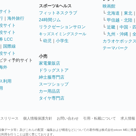
スポーツ&ヘルス
映画館
サイト
フィットネスクラブ
└
北海道
｜
東北
行
｜
海外旅行
24時間ジム
└
甲信越・北陸
較サイト
リラクゼーションサロン
└
近畿
｜
中国・
較サイト
キッズスイミングスクール
└
九州・沖縄
｜
 LCC
└
幼児
｜
小学生
カラオケボック
｜
国際線
テーマパーク
較サイト
小売
ビティ予約サイト
家電量販店
海外
ドラッグストア
紳士服専門店
ス利用
スーツショップ
用
カー用品店
タイヤ専門店
ースリリース
個人情報保護方針
お問い合わせ
引用・転載について
求人情報
データ等）及びこれらの配置・編集および構造などについての著作権は株式会社oricon MEに帰
次利用を行うことは固く禁じております。