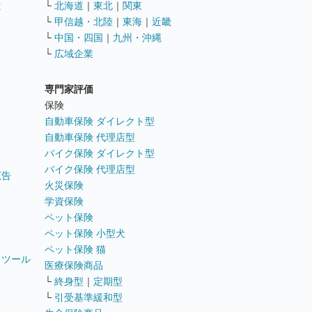
遣
└
北海道
｜
東北
｜
関東
└
甲信越・北陸
｜
東海
｜
近畿
ス
└
中国・四国
｜
九州・沖縄
└
広域企業
専門家評価
ト
保険
自動車保険 ダイレクト型
自動車保険 代理店型
バイク保険 ダイレクト型
バイク保険 代理店型
広告
火災保険
学資保険
ペット保険
ペット保険 小型犬
ペット保険 猫
トツール
医療保険商品
└
終身型
｜
定期型
└
引受基準緩和型