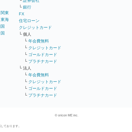
└
証券会社
└
銀行
｜
関東
FX
｜
東海
住宅ローン
四国
クレジットカード
全国
└ 個人
ス
└
年会費無料
└
クレジットカード
└
ゴールドカード
└
プラチナカード
└ 法人
└
年会費無料
└
クレジットカード
└
ゴールドカード
└
プラチナカード
© oricon ME inc.
属しております。