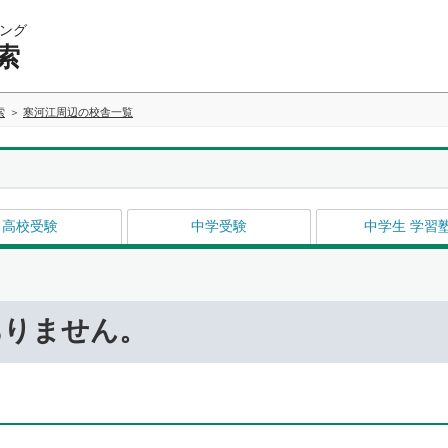
ング
索
索
寒河江周辺の校舎一覧
高校受験
中学受験
中学生 学習
ありません。