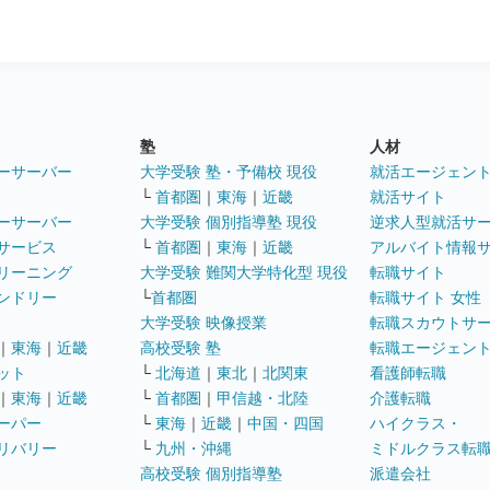
塾
人材
ーサーバー
大学受験 塾・予備校 現役
就活エージェン
└
首都圏
｜
東海
｜
近畿
就活サイト
ーサーバー
大学受験 個別指導塾 現役
逆求人型就活サ
サービス
└
首都圏
｜
東海
｜
近畿
アルバイト情報
リーニング
大学受験 難関大学特化型 現役
転職サイト
ンドリー
└
首都圏
転職サイト 女性
大学受験 映像授業
転職スカウトサ
｜
東海
｜
近畿
高校受験 塾
転職エージェン
ット
└
北海道
｜
東北
｜
北関東
看護師転職
｜
東海
｜
近畿
└
首都圏
｜
甲信越・北陸
介護転職
ーパー
└
東海
｜
近畿
｜
中国・四国
ハイクラス・
リバリー
└
九州・沖縄
ミドルクラス転
高校受験 個別指導塾
派遣会社