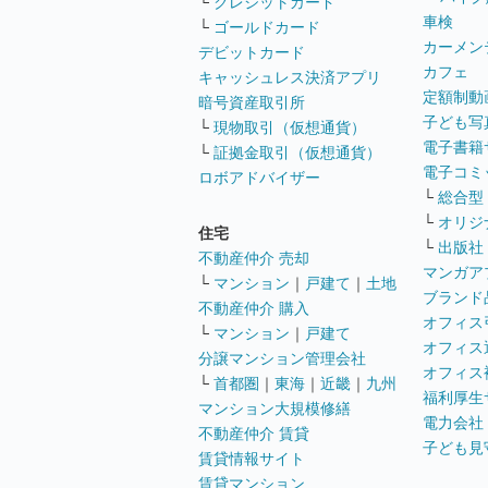
└
クレジットカード
車検
└
ゴールドカード
カーメン
デビットカード
カフェ
キャッシュレス決済アプリ
定額制動
暗号資産取引所
子ども写
└
現物取引（仮想通貨）
電子書籍
└
証拠金取引（仮想通貨）
電子コミ
ロボアドバイザー
└
総合型
└
オリジ
住宅
└
出版社
不動産仲介 売却
マンガア
└
マンション
｜
戸建て
｜
土地
ブランド
不動産仲介 購入
オフィス
└
マンション
｜
戸建て
オフィス
分譲マンション管理会社
オフィス
└
首都圏
｜
東海
｜
近畿
｜
九州
福利厚生
マンション大規模修繕
電力会社
不動産仲介 賃貸
子ども見
賃貸情報サイト
賃貸マンション