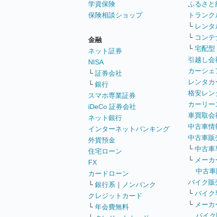
学資保険
ふるさと
保険相談ショップ
トランク
└
レンタ
└
コンテ
金融
└
宅配型
ネット証券
引越し会
NISA
カーシェ
└
証券会社
レンタカ
└
銀行
格安レン
スマホ専業証券
カーリー
iDeCo 証券会社
車買取会
ネット銀行
中古車情
インターネットバンキング
中古車販
外貨預金
└
中古車
住宅ローン
└
メーカ
FX
中古車
カードローン
バイク販
└
銀行系
｜
ノンバンク
└
バイク
クレジットカード
└
メーカ
└
年会費無料
バイク