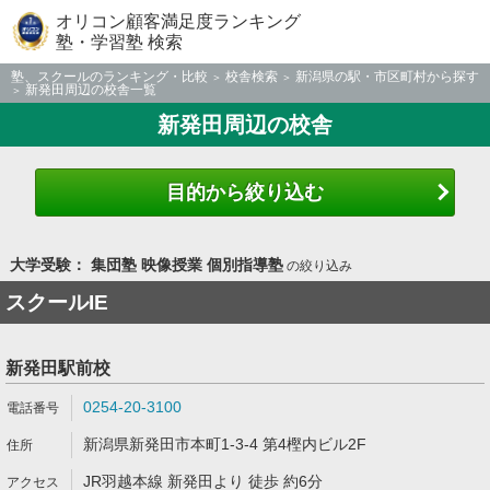
オリコン顧客満足度ランキング
塾・学習塾 検索
塾、スクールのランキング・比較
校舎検索
新潟県の駅・市区町村から探す
新発田周辺の校舎一覧
新発田周辺の校舎
目的から絞り込む
大学受験： 集団塾 映像授業 個別指導塾
の絞り込み
スクールIE
新発田駅前校
0254-20-3100
新潟県新発田市本町1-3-4 第4樫内ビル2F
JR羽越本線 新発田より 徒歩 約6分