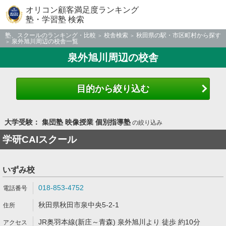
オリコン顧客満足度ランキング
塾・学習塾 検索
塾、スクールのランキング・比較
校舎検索
秋田県の駅・市区町村から探す
泉外旭川周辺の校舎一覧
泉外旭川周辺の校舎
目的から絞り込む
大学受験： 集団塾 映像授業 個別指導塾
の絞り込み
学研CAIスクール
いずみ校
018-853-4752
秋田県秋田市泉中央5-2-1
JR奥羽本線(新庄～青森) 泉外旭川より 徒歩 約10分