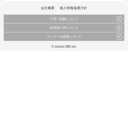
会社概要
個人情報保護方針
引用・転載について
利用者の声について
当サイトで公開されている情報（文字、写真、イラスト、画像データ等）及びこれらの配
置・編集および構造などについての著作権は株式会社oricon MEに帰属しております。
クッキーの使用について
当サイトに掲載している内容はすべてサービスの利用者が提出された見解・感想です。
これらの情報を権利者の許可なく無断転載・複製などの二次利用を行うことは固く禁じて
弊社が内容について正確性を含め一切保証するものではありません。
おります。
© oricon ME inc.
このサイトでは Cookie を使用して、ユーザーに合わせたコンテンツや広告の表示、ソー
弊社の見解・ 意見ではないことをご理解いただいた上でご覧ください。
シャル メディア機能の提供、広告の表示回数やクリック数の測定を行っています。
また、ユーザーによるサイトの利用状況についても情報を収集し、ソーシャル メディア
や広告配信、データ解析の各パートナーに提供しています。
各パートナーは、この情報とユーザーが各パートナーに提供した他の情報や、ユーザーが
各パートナーのサービスを使用したときに収集した他の情報を組み合わせて使用すること
があります。