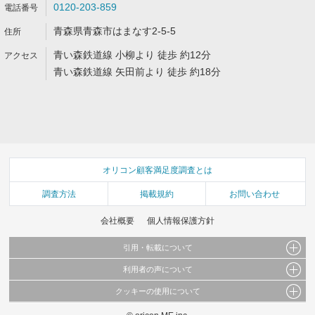
0120-203-859
青森県青森市はまなす2-5-5
青い森鉄道線 小柳より 徒歩 約12分
青い森鉄道線 矢田前より 徒歩 約18分
オリコン顧客満足度調査とは
調査方法
掲載規約
お問い合わせ
会社概要
個人情報保護方針
引用・転載について
利用者の声について
当サイトで公開されている情報（文字、写真、イラスト、画像データ等）及びこれらの配
置・編集および構造などについての著作権は株式会社oricon MEに帰属しております。
クッキーの使用について
当サイトに掲載している内容はすべてサービスの利用者が提出された見解・感想です。
これらの情報を権利者の許可なく無断転載・複製などの二次利用を行うことは固く禁じて
弊社が内容について正確性を含め一切保証するものではありません。
おります。