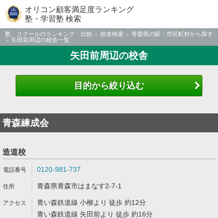
オリコン顧客満足度ランキング
塾・学習塾 検索
塾、スクールのランキング・比較
校舎検索
青森県の駅・市区町村から探す
矢田前周辺の校舎一覧
矢田前周辺の校舎
目的から絞り込む
青森練成会
造道校
0120-981-737
青森県青森市はまなす2-7-1
青い森鉄道線 小柳より 徒歩 約12分
青い森鉄道線 矢田前より 徒歩 約16分