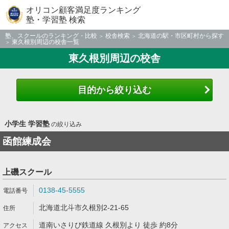
オリコン顧客満足度ランキング
塾・学習塾 検索
塾、スクールのランキング・比較
校舎検索
北海道の駅・市区町村から探す
東久根別周辺の校舎一覧
東久根別周辺の校舎
目的から絞り込む
小学生 学習塾
の絞り込み
函館練成会
上磯スクール
0138-45-5555
北海道北斗市久根別2-21-65
道南いさりび鉄道線 久根別より 徒歩 約8分