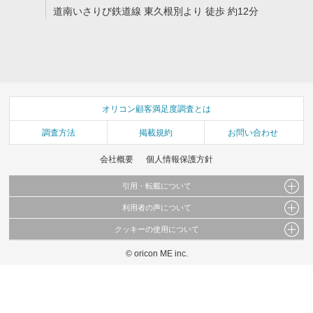
道南いさりび鉄道線 東久根別より 徒歩 約12分
オリコン顧客満足度調査とは
調査方法
掲載規約
お問い合わせ
会社概要
個人情報保護方針
引用・転載について
利用者の声について
当サイトで公開されている情報（文字、写真、イラスト、画像データ等）及びこれらの配
置・編集および構造などについての著作権は株式会社oricon MEに帰属しております。
クッキーの使用について
当サイトに掲載している内容はすべてサービスの利用者が提出された見解・感想です。
これらの情報を権利者の許可なく無断転載・複製などの二次利用を行うことは固く禁じて
弊社が内容について正確性を含め一切保証するものではありません。
おります。
© oricon ME inc.
このサイトでは Cookie を使用して、ユーザーに合わせたコンテンツや広告の表示、ソー
弊社の見解・ 意見ではないことをご理解いただいた上でご覧ください。
シャル メディア機能の提供、広告の表示回数やクリック数の測定を行っています。
また、ユーザーによるサイトの利用状況についても情報を収集し、ソーシャル メディア
や広告配信、データ解析の各パートナーに提供しています。
各パートナーは、この情報とユーザーが各パートナーに提供した他の情報や、ユーザーが