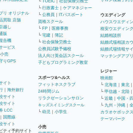
└
TOEIC
｜
社会保険労務士
└
行政書士
｜
ケアマネジャー
プリ オリジナル
└
公務員
｜
ITパスポート
ウエディング
品買取 店舗
資格スクール
ハウスウエディ
引越し
└
FP
｜
医療事務
格安ウエディン
通販
└
宅建
｜
簿記
結婚相談所
複合機
└
社会保険労務士
結婚式場相談カ
サービス
公務員試験予備校
結婚式場情報サ
 小売
法人向け英会話スクール
マッチングアプ
守りGPS
子どもプログラミング教室
レジャー
スポーツ&ヘルス
映画館
サイト
フィットネスクラブ
└
北海道
｜
東北
行
｜
海外旅行
24時間ジム
└
甲信越・北陸
較サイト
リラクゼーションサロン
└
近畿
｜
中国・
較サイト
キッズスイミングスクール
└
九州・沖縄
｜
 LCC
└
幼児
｜
小学生
カラオケボック
｜
国際線
テーマパーク
較サイト
小売
ビティ予約サイト