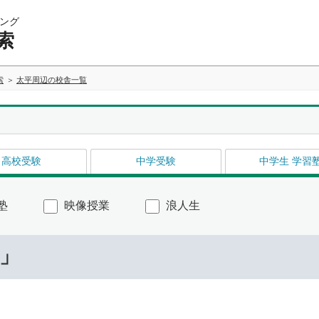
ング
索
索
太平周辺の校舎一覧
高校受験
中学受験
中学生 学習
塾
映像授業
浪人生
…」