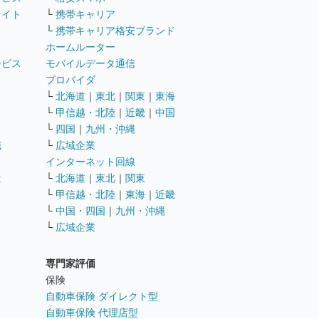
サイト
└
携帯キャリア
└
携帯キャリア格安ブランド
ホームルーター
ービス
モバイルデータ通信
ト
プロバイダ
└
北海道
｜
東北
｜
関東
｜
東海
└
甲信越・北陸
｜
近畿
｜
中国
└
四国
｜
九州・沖縄
職
└
広域企業
インターネット回線
遣
└
北海道
｜
東北
｜
関東
└
甲信越・北陸
｜
東海
｜
近畿
ス
└
中国・四国
｜
九州・沖縄
└
広域企業
専門家評価
ト
保険
自動車保険 ダイレクト型
自動車保険 代理店型