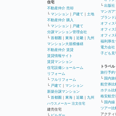
住宅
└
出版社
不動産仲介 売却
マンガア
└
マンション
｜
戸建て
｜
土地
ブランド
不動産仲介 購入
オフィス
└
マンション
｜
戸建て
オフィス
分譲マンション管理会社
オフィス
└
首都圏
｜
東海
｜
近畿
｜
九州
福利厚生
マンション大規模修繕
電力会社
不動産仲介 賃貸
子ども見
賃貸情報サイト
賃貸マンション
トラベル
住宅設備ショールーム
旅行予約
リフォーム
└
国内旅
└
フルリフォーム
航空券比
└
戸建て
｜
マンション
ホテル比
新築分譲マンション
格安航空券
└
首都圏
｜
東海
｜
近畿
｜
九州
└
国内線
ハウスメーカー 注文住宅
ツアー比
建売住宅
アクティ
└
ビルダー