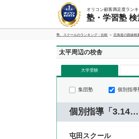
オリコン顧客満足度ランキ
塾・学習塾 検
塾、スクールのランキング・比較
北海道の路線検
太平周辺の校舎
大学受験
集団塾
個別指導
個別指導「3.14
屯田スクール