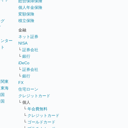
総合保障保険
個人年金保険
変額保険
積立保険
ング
グ
金融
ネット証券
ウンター
NISA
イト
└
証券会社
リ
└
銀行
iDeCo
└
証券会社
└
銀行
｜
関東
FX
｜
東海
住宅ローン
四国
クレジットカード
全国
└ 個人
ス
└
年会費無料
└
クレジットカード
└
ゴールドカード