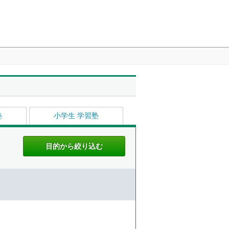
塾
小学生 学習塾