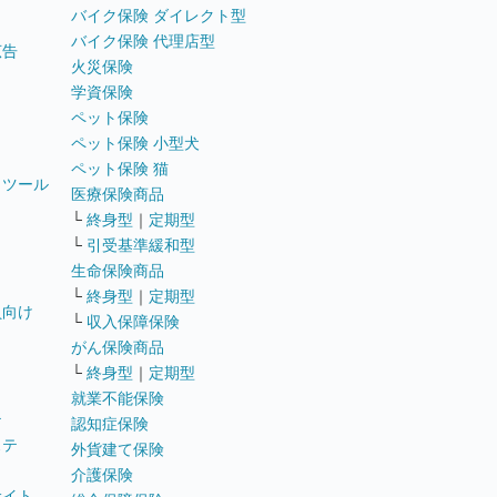
バイク保険 ダイレクト型
バイク保険 代理店型
広告
火災保険
学資保険
ペット保険
ペット保険 小型犬
ペット保険 猫
トツール
医療保険商品
└
終身型
｜
定期型
└
引受基準緩和型
生命保険商品
└
終身型
｜
定期型
員向け
└
収入保障保険
がん保険商品
└
終身型
｜
定期型
就業不能保険
テ
認知症保険
ステ
外貨建て保険
介護保険
サイト