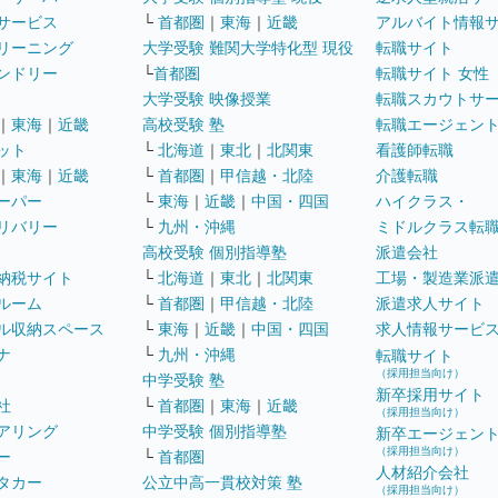
サービス
└
首都圏
｜
東海
｜
近畿
アルバイト情報
リーニング
大学受験 難関大学特化型 現役
転職サイト
ンドリー
└
首都圏
転職サイト 女性
大学受験 映像授業
転職スカウトサ
｜
東海
｜
近畿
高校受験 塾
転職エージェン
ット
└
北海道
｜
東北
｜
北関東
看護師転職
｜
東海
｜
近畿
└
首都圏
｜
甲信越・北陸
介護転職
ーパー
└
東海
｜
近畿
｜
中国・四国
ハイクラス・
リバリー
└
九州・沖縄
ミドルクラス転
高校受験 個別指導塾
派遣会社
納税サイト
└
北海道
｜
東北
｜
北関東
工場・製造業派
ルーム
└
首都圏
｜
甲信越・北陸
派遣求人サイト
ル収納スペース
└
東海
｜
近畿
｜
中国・四国
求人情報サービ
ナ
└
九州・沖縄
転職サイト
（採用担当向け）
中学受験 塾
新卒採用サイト
社
└
首都圏
｜
東海
｜
近畿
（採用担当向け）
アリング
中学受験 個別指導塾
新卒エージェン
（採用担当向け）
ー
└
首都圏
人材紹介会社
タカー
公立中高一貫校対策 塾
（採用担当向け）