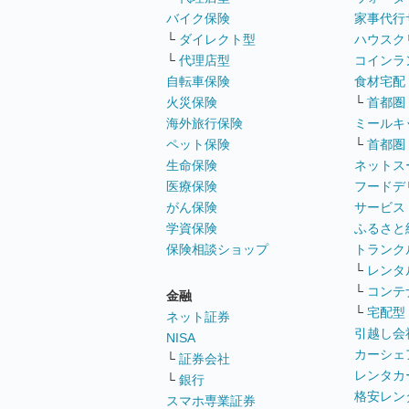
バイク保険
家事代行
└
ダイレクト型
ハウスク
└
代理店型
コインラ
自転車保険
食材宅配
火災保険
└
首都圏
海外旅行保険
ミールキ
ペット保険
└
首都圏
生命保険
ネットス
医療保険
フードデ
がん保険
サービス
学資保険
ふるさと
保険相談ショップ
トランク
└
レンタ
└
コンテ
金融
└
宅配型
ネット証券
引越し会
NISA
カーシェ
└
証券会社
レンタカ
└
銀行
格安レン
スマホ専業証券