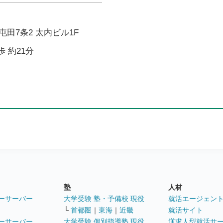
田7条2 太内ビル1F
歩 約21分
塾
人材
ーサーバー
大学受験 塾・予備校 現役
就活エージェン
└
首都圏
｜
東海
｜
近畿
就活サイト
ーサーバー
大学受験 個別指導塾 現役
逆求人型就活サ