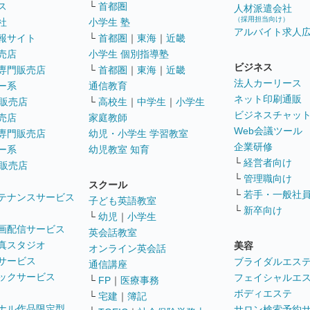
ス
└
首都圏
人材派遣会社
（採用担当向け）
社
小学生 塾
アルバイト求人
報サイト
└
首都圏
｜
東海
｜
近畿
売店
小学生 個別指導塾
ビジネス
専門販売店
└
首都圏
｜
東海
｜
近畿
法人カーリース
ー系
通信教育
ネット印刷通販
販売店
└
高校生
｜
中学生
｜
小学生
ビジネスチャッ
売店
家庭教師
Web会議ツール
専門販売店
幼児・小学生 学習教室
企業研修
ー系
幼児教室 知育
└
経営者向け
販売店
└
管理職向け
スクール
└
若手・一般社
テナンスサービス
子ども英語教室
└
新卒向け
└
幼児
｜
小学生
画配信サービス
英会話教室
真スタジオ
美容
オンライン英会話
サービス
ブライダルエス
通信講座
ックサービス
フェイシャルエ
└
FP
｜
医療事務
ボディエステ
└
宅建
｜
簿記
ナル作品限定型
サロン検索予約