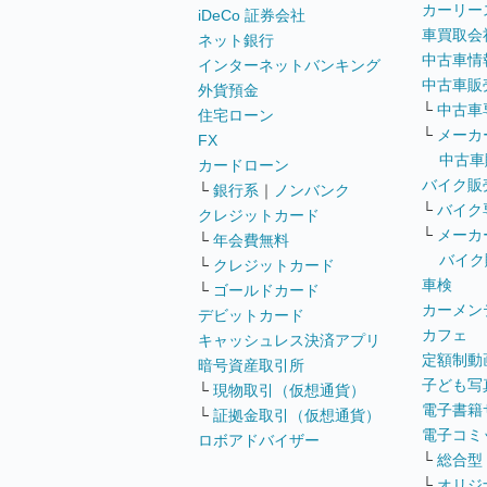
カーリー
iDeCo 証券会社
車買取会
ネット銀行
中古車情
インターネットバンキング
中古車販
外貨預金
└
中古車
住宅ローン
└
メーカ
FX
中古車
カードローン
バイク販
└
銀行系
｜
ノンバンク
└
バイク
クレジットカード
└
メーカ
└
年会費無料
バイク
└
クレジットカード
車検
└
ゴールドカード
カーメン
デビットカード
カフェ
キャッシュレス決済アプリ
定額制動
暗号資産取引所
子ども写
└
現物取引（仮想通貨）
電子書籍
└
証拠金取引（仮想通貨）
電子コミ
ロボアドバイザー
└
総合型
└
オリジ