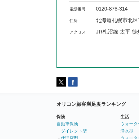
0120-876-314
北海道札幌市北区屯
JR札沼線 太平 徒
オリコン顧客満足度ランキング
保険
生活
自動車保険
ウォータ
└
ダイレクト型
浄水型
└
代理店型
ウォータ