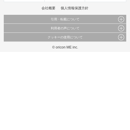
会社概要
個人情報保護方針
引用・転載について
利用者の声について
当サイトで公開されている情報（文字、写真、イラスト、画像データ等）及びこれらの配
置・編集および構造などについての著作権は株式会社oricon MEに帰属しております。
クッキーの使用について
当サイトに掲載している内容はすべてサービスの利用者が提出された見解・感想です。
これらの情報を権利者の許可なく無断転載・複製などの二次利用を行うことは固く禁じて
弊社が内容について正確性を含め一切保証するものではありません。
おります。
© oricon ME inc.
このサイトでは Cookie を使用して、ユーザーに合わせたコンテンツや広告の表示、ソー
弊社の見解・ 意見ではないことをご理解いただいた上でご覧ください。
シャル メディア機能の提供、広告の表示回数やクリック数の測定を行っています。
また、ユーザーによるサイトの利用状況についても情報を収集し、ソーシャル メディア
や広告配信、データ解析の各パートナーに提供しています。
各パートナーは、この情報とユーザーが各パートナーに提供した他の情報や、ユーザーが
各パートナーのサービスを使用したときに収集した他の情報を組み合わせて使用すること
があります。