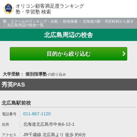
オリコン顧客満足度ランキング
塾・学習塾 検索
塾、スクールのランキング・比較
校舎検索
北海道の駅・市区町村から探す
北広島周辺の校舎一覧
北広島周辺の校舎
目的から絞り込む
大学受験： 個別指導塾
の絞り込み
秀英PAS
北広島駅前校
011-867-1120
北海道北広島市中央6-12-1
JR千歳線 北広島より 徒歩 約6分