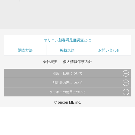
オリコン顧客満足度調査とは
調査方法
掲載規約
お問い合わせ
会社概要
個人情報保護方針
引用・転載について
利用者の声について
当サイトで公開されている情報（文字、写真、イラスト、画像データ等）及びこれらの配
置・編集および構造などについての著作権は株式会社oricon MEに帰属しております。
クッキーの使用について
当サイトに掲載している内容はすべてサービスの利用者が提出された見解・感想です。
これらの情報を権利者の許可なく無断転載・複製などの二次利用を行うことは固く禁じて
弊社が内容について正確性を含め一切保証するものではありません。
おります。
© oricon ME inc.
このサイトでは Cookie を使用して、ユーザーに合わせたコンテンツや広告の表示、ソー
弊社の見解・ 意見ではないことをご理解いただいた上でご覧ください。
シャル メディア機能の提供、広告の表示回数やクリック数の測定を行っています。
また、ユーザーによるサイトの利用状況についても情報を収集し、ソーシャル メディア
や広告配信、データ解析の各パートナーに提供しています。
各パートナーは、この情報とユーザーが各パートナーに提供した他の情報や、ユーザーが
各パートナーのサービスを使用したときに収集した他の情報を組み合わせて使用すること
があります。