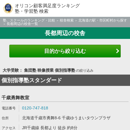
オリコン顧客満足度ランキング
塾・学習塾 検索
塾、スクールのランキング・比較
校舎検索
北海道の駅・市区町村から探す
長都周辺の校舎一覧
長都周辺の校舎
目的から絞り込む
大学受験： 集団塾 映像授業 個別指導塾
の絞り込み
個別指導塾スタンダード
千歳勇舞教室
0120-747-818
北海道千歳市勇舞8-6 千歳ゆうまいタウンプラザ
JR千歳線 長都より 徒歩 約8分