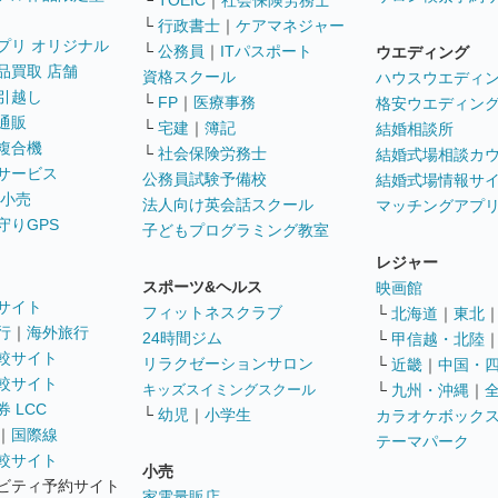
└
TOEIC
｜
社会保険労務士
└
行政書士
｜
ケアマネジャー
プリ オリジナル
└
公務員
｜
ITパスポート
ウエディング
品買取 店舗
資格スクール
ハウスウエディ
引越し
└
FP
｜
医療事務
格安ウエディン
通販
└
宅建
｜
簿記
結婚相談所
複合機
└
社会保険労務士
結婚式場相談カ
サービス
公務員試験予備校
結婚式場情報サ
 小売
法人向け英会話スクール
マッチングアプ
守りGPS
子どもプログラミング教室
レジャー
スポーツ&ヘルス
映画館
サイト
フィットネスクラブ
└
北海道
｜
東北
行
｜
海外旅行
24時間ジム
└
甲信越・北陸
較サイト
リラクゼーションサロン
└
近畿
｜
中国・
較サイト
キッズスイミングスクール
└
九州・沖縄
｜
 LCC
└
幼児
｜
小学生
カラオケボック
｜
国際線
テーマパーク
較サイト
小売
ビティ予約サイト
家電量販店