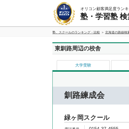
オリコン顧客満足度ランキ
塾・学習塾 検
塾、スクールのランキング・比較
北海道の路線検
東釧路周辺の校舎
大学受験
釧路練成会
緑ヶ岡スクール
0154-37-4555