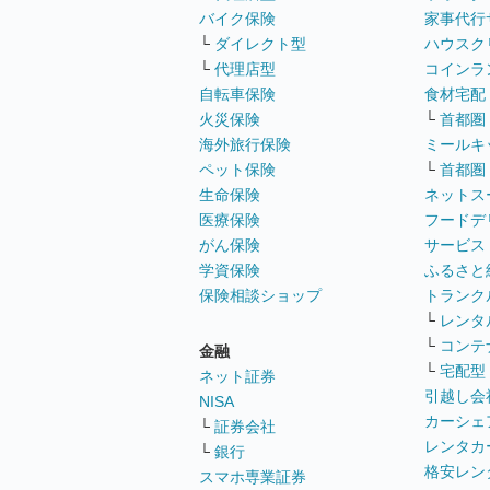
バイク保険
家事代行
└
ダイレクト型
ハウスク
└
代理店型
コインラ
自転車保険
食材宅配
火災保険
└
首都圏
海外旅行保険
ミールキ
ペット保険
└
首都圏
生命保険
ネットス
医療保険
フードデ
がん保険
サービス
学資保険
ふるさと
保険相談ショップ
トランク
└
レンタ
└
コンテ
金融
└
宅配型
ネット証券
引越し会
NISA
カーシェ
└
証券会社
レンタカ
└
銀行
格安レン
スマホ専業証券