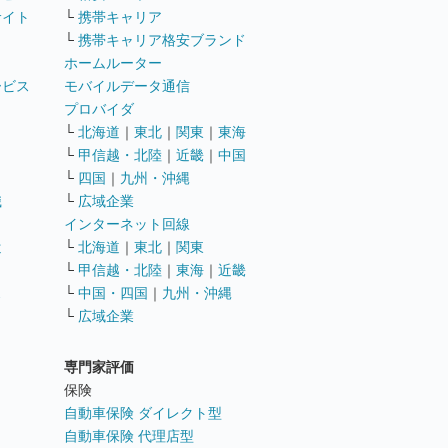
サイト
└
携帯キャリア
└
携帯キャリア格安ブランド
ホームルーター
ービス
モバイルデータ通信
ト
プロバイダ
└
北海道
｜
東北
｜
関東
｜
東海
└
甲信越・北陸
｜
近畿
｜
中国
└
四国
｜
九州・沖縄
職
└
広域企業
インターネット回線
遣
└
北海道
｜
東北
｜
関東
└
甲信越・北陸
｜
東海
｜
近畿
ス
└
中国・四国
｜
九州・沖縄
└
広域企業
専門家評価
ト
保険
自動車保険 ダイレクト型
自動車保険 代理店型