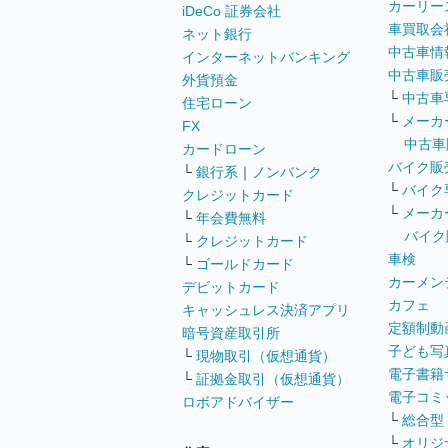
カーリー
iDeCo 証券会社
車買取会
ネット銀行
中古車情
インターネットバンキング
中古車販
外貨預金
└
中古車
住宅ローン
└
メーカ
FX
中古車
カードローン
バイク販
└
銀行系
｜
ノンバンク
└
バイク
クレジットカード
└
メーカ
└
年会費無料
バイク
└
クレジットカード
車検
└
ゴールドカード
カーメン
デビットカード
カフェ
キャッシュレス決済アプリ
定額制動
暗号資産取引所
子ども写
└
現物取引（仮想通貨）
電子書籍
└
証拠金取引（仮想通貨）
電子コミ
ロボアドバイザー
└
総合型
└
オリジ