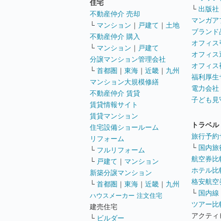
住宅
└
出版社
不動産仲介 売却
マンガア
└
マンション
｜
戸建て
｜
土地
ブランド
不動産仲介 購入
オフィス
└
マンション
｜
戸建て
オフィス
分譲マンション管理会社
オフィス
└
首都圏
｜
東海
｜
近畿
｜
九州
福利厚生
マンション大規模修繕
電力会社
不動産仲介 賃貸
子ども見
賃貸情報サイト
賃貸マンション
トラベル
住宅設備ショールーム
旅行予約
リフォーム
└
国内旅
└
フルリフォーム
航空券比
└
戸建て
｜
マンション
ホテル比
新築分譲マンション
格安航空券
└
首都圏
｜
東海
｜
近畿
｜
九州
└
国内線
ハウスメーカー 注文住宅
ツアー比
建売住宅
アクティ
└
ビルダー