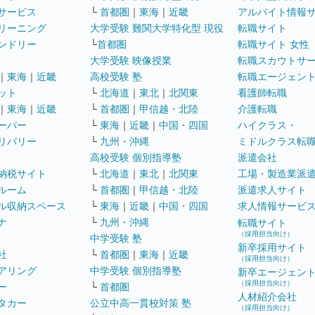
サービス
└
首都圏
｜
東海
｜
近畿
アルバイト情報
リーニング
大学受験 難関大学特化型 現役
転職サイト
ンドリー
└
首都圏
転職サイト 女性
大学受験 映像授業
転職スカウトサ
｜
東海
｜
近畿
高校受験 塾
転職エージェン
ット
└
北海道
｜
東北
｜
北関東
看護師転職
｜
東海
｜
近畿
└
首都圏
｜
甲信越・北陸
介護転職
ーパー
└
東海
｜
近畿
｜
中国・四国
ハイクラス・
リバリー
└
九州・沖縄
ミドルクラス転
高校受験 個別指導塾
派遣会社
納税サイト
└
北海道
｜
東北
｜
北関東
工場・製造業派
ルーム
└
首都圏
｜
甲信越・北陸
派遣求人サイト
ル収納スペース
└
東海
｜
近畿
｜
中国・四国
求人情報サービ
ナ
└
九州・沖縄
転職サイト
（採用担当向け）
中学受験 塾
新卒採用サイト
社
└
首都圏
｜
東海
｜
近畿
（採用担当向け）
アリング
中学受験 個別指導塾
新卒エージェン
（採用担当向け）
ー
└
首都圏
人材紹介会社
タカー
公立中高一貫校対策 塾
（採用担当向け）