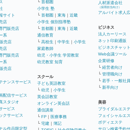
ス
└
首都圏
人材派遣会社
（採用担当向け）
社
小学生 塾
アルバイト求人
報サイト
└
首都圏
｜
東海
｜
近畿
売店
小学生 個別指導塾
ビジネス
専門販売店
└
首都圏
｜
東海
｜
近畿
法人カーリース
ー系
通信教育
ネット印刷通販
販売店
└
高校生
｜
中学生
｜
小学生
ビジネスチャッ
売店
家庭教師
Web会議ツール
専門販売店
幼児・小学生 学習教室
企業研修
ー系
幼児教室 知育
└
経営者向け
販売店
└
管理職向け
スクール
└
若手・一般社
テナンスサービス
子ども英語教室
└
新卒向け
└
幼児
｜
小学生
画配信サービス
英会話教室
真スタジオ
美容
オンライン英会話
サービス
ブライダルエス
通信講座
ックサービス
フェイシャルエ
└
FP
｜
医療事務
ボディエステ
└
宅建
｜
簿記
ナル作品限定型
サロン検索予約