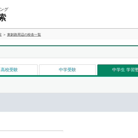
ング
索
索
東釧路周辺の校舎一覧
高校受験
中学受験
中学生 学習