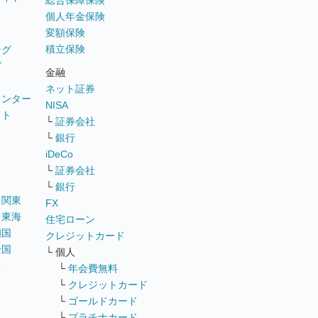
総合保障保険
個人年金保険
変額保険
積立保険
ング
グ
金融
ネット証券
ウンター
NISA
イト
└
証券会社
リ
└
銀行
iDeCo
└
証券会社
└
銀行
｜
関東
FX
｜
東海
住宅ローン
四国
クレジットカード
全国
└ 個人
ス
└
年会費無料
└
クレジットカード
└
ゴールドカード
└
プラチナカード