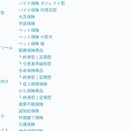
バイク保険 ダイレクト型
バイク保険 代理店型
広告
火災保険
学資保険
ペット保険
ペット保険 小型犬
ペット保険 猫
トツール
医療保険商品
└
終身型
｜
定期型
└
引受基準緩和型
生命保険商品
└
終身型
｜
定期型
員向け
└
収入保障保険
がん保険商品
└
終身型
｜
定期型
就業不能保険
テ
認知症保険
ステ
外貨建て保険
介護保険
サイト