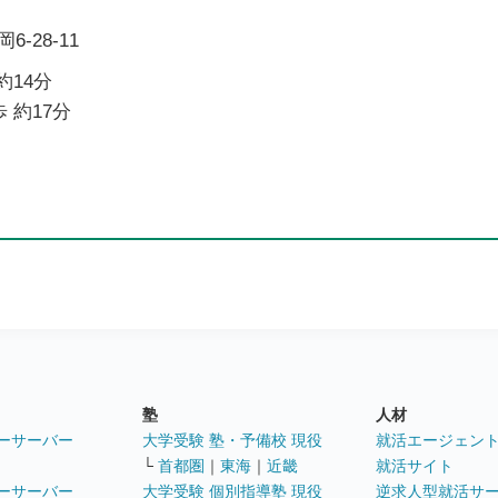
-28-11
約14分
 約17分
塾
人材
ーサーバー
大学受験 塾・予備校 現役
就活エージェン
└
首都圏
｜
東海
｜
近畿
就活サイト
ーサーバー
大学受験 個別指導塾 現役
逆求人型就活サ