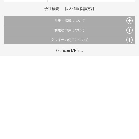
会社概要
個人情報保護方針
引用・転載について
利用者の声について
当サイトで公開されている情報（文字、写真、イラスト、画像データ等）及びこれらの配
置・編集および構造などについての著作権は株式会社oricon MEに帰属しております。
クッキーの使用について
当サイトに掲載している内容はすべてサービスの利用者が提出された見解・感想です。
これらの情報を権利者の許可なく無断転載・複製などの二次利用を行うことは固く禁じて
弊社が内容について正確性を含め一切保証するものではありません。
おります。
© oricon ME inc.
このサイトでは Cookie を使用して、ユーザーに合わせたコンテンツや広告の表示、ソー
弊社の見解・ 意見ではないことをご理解いただいた上でご覧ください。
シャル メディア機能の提供、広告の表示回数やクリック数の測定を行っています。
また、ユーザーによるサイトの利用状況についても情報を収集し、ソーシャル メディア
や広告配信、データ解析の各パートナーに提供しています。
各パートナーは、この情報とユーザーが各パートナーに提供した他の情報や、ユーザーが
各パートナーのサービスを使用したときに収集した他の情報を組み合わせて使用すること
があります。