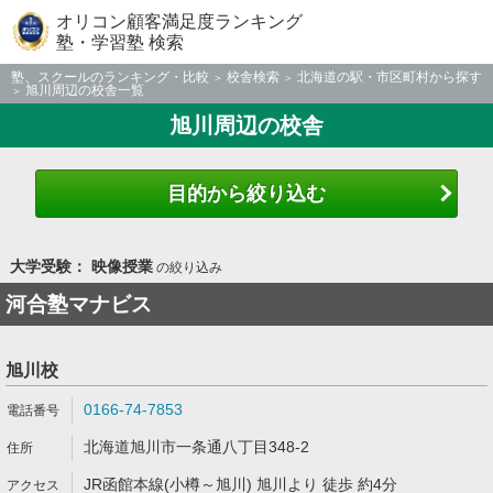
オリコン顧客満足度ランキング
塾・学習塾 検索
塾、スクールのランキング・比較
校舎検索
北海道の駅・市区町村から探す
旭川周辺の校舎一覧
旭川周辺の校舎
目的から絞り込む
大学受験： 映像授業
の絞り込み
河合塾マナビス
旭川校
0166-74-7853
北海道旭川市一条通八丁目348-2
JR函館本線(小樽～旭川) 旭川より 徒歩 約4分