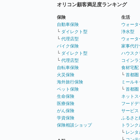
オリコン顧客満足度ランキング
保険
生活
自動車保険
ウォータ
└
ダイレクト型
浄水型
└
代理店型
ウォータ
バイク保険
家事代行
└
ダイレクト型
ハウスク
└
代理店型
コインラ
自転車保険
食材宅配
火災保険
└
首都圏
海外旅行保険
ミールキ
ペット保険
└
首都圏
生命保険
ネットス
医療保険
フードデ
がん保険
サービス
学資保険
ふるさと
保険相談ショップ
トランク
└
レンタ
└
コンテ