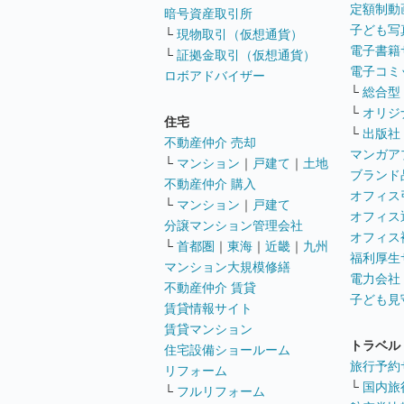
定額制動
暗号資産取引所
子ども写
└
現物取引（仮想通貨）
電子書籍
└
証拠金取引（仮想通貨）
電子コミ
ロボアドバイザー
└
総合型
└
オリジ
住宅
└
出版社
不動産仲介 売却
マンガア
└
マンション
｜
戸建て
｜
土地
ブランド
不動産仲介 購入
オフィス
└
マンション
｜
戸建て
オフィス
分譲マンション管理会社
オフィス
└
首都圏
｜
東海
｜
近畿
｜
九州
福利厚生
マンション大規模修繕
電力会社
不動産仲介 賃貸
子ども見
賃貸情報サイト
賃貸マンション
トラベル
住宅設備ショールーム
旅行予約
リフォーム
└
国内旅
└
フルリフォーム