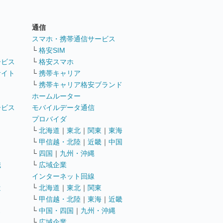
通信
ト
スマホ・携帯通信サービス
└
格安SIM
ービス
└
格安スマホ
サイト
└
携帯キャリア
└
携帯キャリア格安ブランド
ホームルーター
ービス
モバイルデータ通信
ト
プロバイダ
└
北海道
｜
東北
｜
関東
｜
東海
└
甲信越・北陸
｜
近畿
｜
中国
└
四国
｜
九州・沖縄
職
└
広域企業
インターネット回線
遣
└
北海道
｜
東北
｜
関東
└
甲信越・北陸
｜
東海
｜
近畿
ス
└
中国・四国
｜
九州・沖縄
└
広域企業