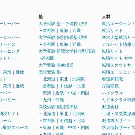
塾
人材
ーサーバー
大学受験 塾・予備校 現役
就活エージェン
└
首都圏
｜
東海
｜
近畿
就活サイト
ーサーバー
大学受験 個別指導塾 現役
逆求人型就活サ
サービス
└
首都圏
｜
東海
｜
近畿
アルバイト情報
リーニング
大学受験 難関大学特化型 現役
転職サイト
ンドリー
└
首都圏
転職サイト 女性
大学受験 映像授業
転職スカウトサ
｜
東海
｜
近畿
高校受験 塾
転職エージェン
ット
└
北海道
｜
東北
｜
北関東
看護師転職
｜
東海
｜
近畿
└
首都圏
｜
甲信越・北陸
介護転職
ーパー
└
東海
｜
近畿
｜
中国・四国
ハイクラス・
リバリー
└
九州・沖縄
ミドルクラス転
高校受験 個別指導塾
派遣会社
納税サイト
└
北海道
｜
東北
｜
北関東
工場・製造業派
ルーム
└
首都圏
｜
甲信越・北陸
派遣求人サイト
ル収納スペース
└
東海
｜
近畿
｜
中国・四国
求人情報サービ
ナ
└
九州・沖縄
転職サイト