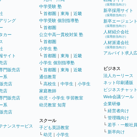
（採用担当向け）
中学受験 塾
新卒採用サイト
社
└
首都圏
｜
東海
｜
近畿
（採用担当向け）
アリング
中学受験 個別指導塾
新卒エージェン
（採用担当向け）
ー
└
首都圏
人材紹介会社
タカー
公立中高一貫校対策 塾
（採用担当向け）
ス
└
首都圏
人材派遣会社
（採用担当向け）
社
小学生 塾
アルバイト求人
報サイト
└
首都圏
｜
東海
｜
近畿
売店
小学生 個別指導塾
ビジネス
専門販売店
└
首都圏
｜
東海
｜
近畿
法人カーリース
ー系
通信教育
ネット印刷通販
販売店
└
高校生
｜
中学生
｜
小学生
ビジネスチャッ
売店
家庭教師
Web会議ツール
専門販売店
幼児・小学生 学習教室
企業研修
ー系
幼児教室 知育
└
経営者向け
販売店
└
管理職向け
スクール
└
若手・一般社
テナンスサービス
子ども英語教室
└
新卒向け
└
幼児
｜
小学生