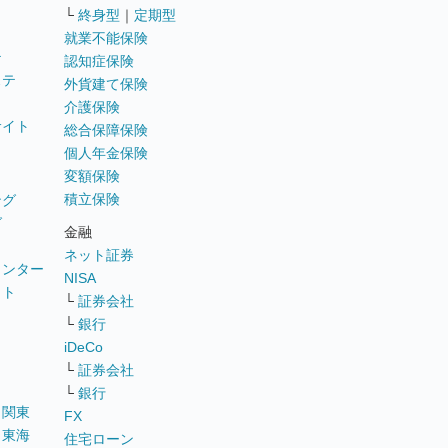
└
終身型
｜
定期型
就業不能保険
テ
認知症保険
ステ
外貨建て保険
介護保険
サイト
総合保障保険
個人年金保険
変額保険
積立保険
ング
グ
金融
ネット証券
ウンター
NISA
イト
└
証券会社
リ
└
銀行
iDeCo
└
証券会社
└
銀行
｜
関東
FX
｜
東海
住宅ローン