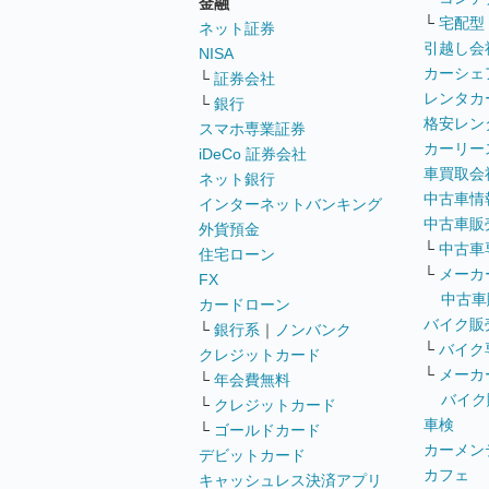
金融
└
宅配型
ネット証券
引越し会
NISA
カーシェ
└
証券会社
レンタカ
└
銀行
格安レン
スマホ専業証券
カーリー
iDeCo 証券会社
車買取会
ネット銀行
中古車情
インターネットバンキング
中古車販
外貨預金
└
中古車
住宅ローン
└
メーカ
FX
中古車
カードローン
バイク販
└
銀行系
｜
ノンバンク
└
バイク
クレジットカード
└
メーカ
└
年会費無料
バイク
└
クレジットカード
車検
└
ゴールドカード
カーメン
デビットカード
カフェ
キャッシュレス決済アプリ