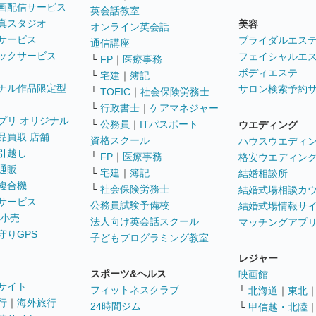
画配信サービス
英会話教室
真スタジオ
美容
オンライン英会話
サービス
ブライダルエス
通信講座
ックサービス
フェイシャルエ
└
FP
｜
医療事務
ボディエステ
└
宅建
｜
簿記
ナル作品限定型
サロン検索予約
└
TOEIC
｜
社会保険労務士
└
行政書士
｜
ケアマネジャー
プリ オリジナル
└
公務員
｜
ITパスポート
ウエディング
品買取 店舗
資格スクール
ハウスウエディ
引越し
└
FP
｜
医療事務
格安ウエディン
通販
└
宅建
｜
簿記
結婚相談所
複合機
└
社会保険労務士
結婚式場相談カ
サービス
公務員試験予備校
結婚式場情報サ
 小売
法人向け英会話スクール
マッチングアプ
守りGPS
子どもプログラミング教室
レジャー
スポーツ&ヘルス
映画館
サイト
フィットネスクラブ
└
北海道
｜
東北
行
｜
海外旅行
24時間ジム
└
甲信越・北陸