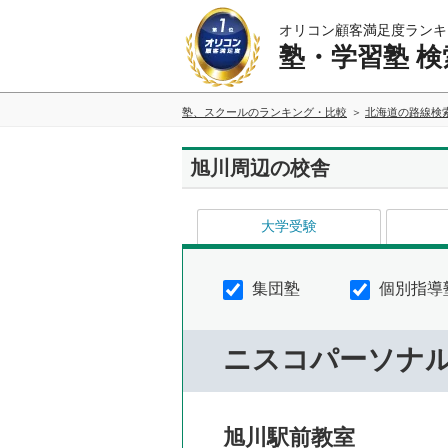
オリコン顧客満足度ランキ
塾・学習塾 検
塾、スクールのランキング・比較
北海道の路線検
旭川周辺の校舎
大学受験
集団塾
個別指導
ニスコパーソナ
旭川駅前教室