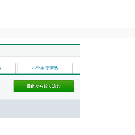
塾
小学生 学習塾