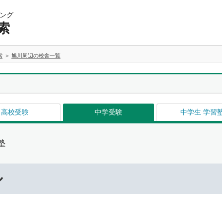
ング
索
索
旭川周辺の校舎一覧
高校受験
中学受験
中学生 学習
塾
ル