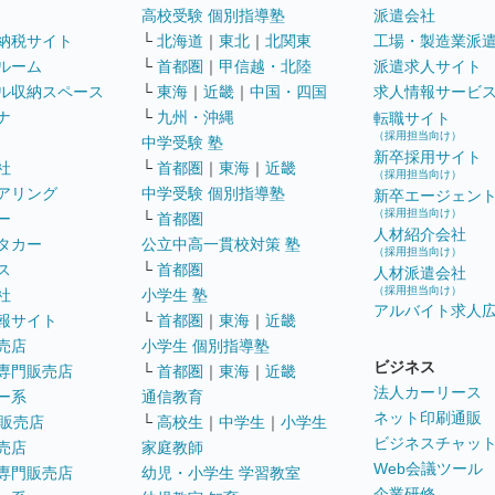
高校受験 個別指導塾
派遣会社
納税サイト
└
北海道
｜
東北
｜
北関東
工場・製造業派
ルーム
└
首都圏
｜
甲信越・北陸
派遣求人サイト
ル収納スペース
└
東海
｜
近畿
｜
中国・四国
求人情報サービ
ナ
└
九州・沖縄
転職サイト
（採用担当向け）
中学受験 塾
新卒採用サイト
社
└
首都圏
｜
東海
｜
近畿
（採用担当向け）
アリング
中学受験 個別指導塾
新卒エージェン
（採用担当向け）
ー
└
首都圏
人材紹介会社
タカー
公立中高一貫校対策 塾
（採用担当向け）
ス
└
首都圏
人材派遣会社
（採用担当向け）
社
小学生 塾
アルバイト求人
報サイト
└
首都圏
｜
東海
｜
近畿
売店
小学生 個別指導塾
ビジネス
専門販売店
└
首都圏
｜
東海
｜
近畿
法人カーリース
ー系
通信教育
ネット印刷通販
販売店
└
高校生
｜
中学生
｜
小学生
ビジネスチャッ
売店
家庭教師
Web会議ツール
専門販売店
幼児・小学生 学習教室
企業研修