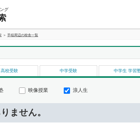
ング
索
索
手稲周辺の校舎一覧
高校受験
中学受験
中学生 学習
塾
映像授業
浪人生
ありません。