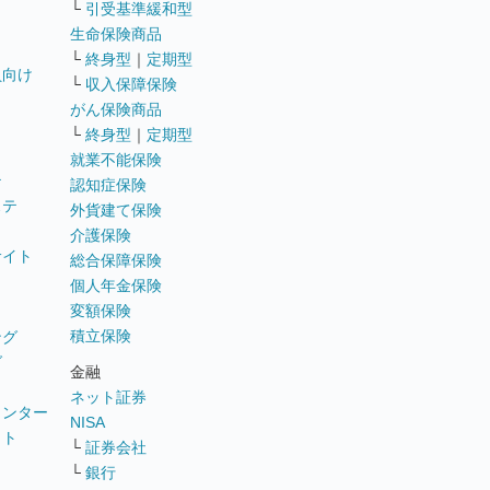
└
引受基準緩和型
生命保険商品
└
終身型
｜
定期型
員向け
└
収入保障保険
がん保険商品
└
終身型
｜
定期型
就業不能保険
テ
認知症保険
ステ
外貨建て保険
介護保険
サイト
総合保障保険
個人年金保険
変額保険
積立保険
ング
グ
金融
ネット証券
ウンター
NISA
イト
└
証券会社
リ
└
銀行