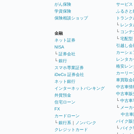
がん保険
サービス
学資保険
ふるさと
保険相談ショップ
トランク
└
レンタ
└
コンテ
金融
└
宅配型
ネット証券
引越し会
NISA
カーシェ
└
証券会社
レンタカ
└
銀行
格安レン
スマホ専業証券
カーリー
iDeCo 証券会社
車買取会
ネット銀行
中古車情
インターネットバンキング
中古車販
外貨預金
└
中古車
住宅ローン
└
メーカ
FX
中古車
カードローン
バイク販
└
銀行系
｜
ノンバンク
└
バイク
クレジットカード