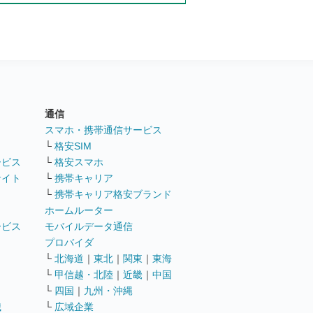
通信
ト
スマホ・携帯通信サービス
└
格安SIM
ービス
└
格安スマホ
サイト
└
携帯キャリア
└
携帯キャリア格安ブランド
ホームルーター
ービス
モバイルデータ通信
ト
プロバイダ
└
北海道
｜
東北
｜
関東
｜
東海
└
甲信越・北陸
｜
近畿
｜
中国
└
四国
｜
九州・沖縄
職
└
広域企業