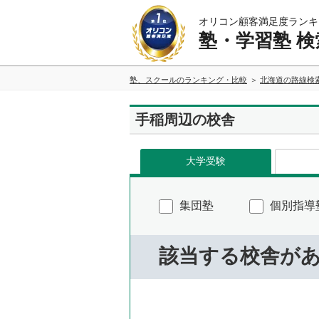
オリコン顧客満足度ランキ
塾・学習塾 検
塾、スクールのランキング・比較
北海道の路線検
手稲周辺の校舎
大学受験
集団塾
個別指導
該当する校舎が