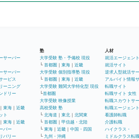
塾
人材
ーサーバー
大学受験 塾・予備校 現役
就活エージェン
└
首都圏
｜
東海
｜
近畿
就活サイト
ーサーバー
大学受験 個別指導塾 現役
逆求人型就活サ
サービス
└
首都圏
｜
東海
｜
近畿
アルバイト情報
リーニング
大学受験 難関大学特化型 現役
転職サイト
ンドリー
└
首都圏
転職サイト 女性
大学受験 映像授業
転職スカウトサ
｜
東海
｜
近畿
高校受験 塾
転職エージェン
ット
└
北海道
｜
東北
｜
北関東
看護師転職
｜
東海
｜
近畿
└
首都圏
｜
甲信越・北陸
介護転職
ーパー
└
東海
｜
近畿
｜
中国・四国
ハイクラス・
リバリー
└
九州・沖縄
ミドルクラス転