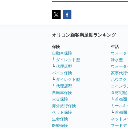
オリコン顧客満足度ランキング
保険
生活
自動車保険
ウォータ
└
ダイレクト型
浄水型
└
代理店型
ウォータ
バイク保険
家事代行
└
ダイレクト型
ハウスク
└
代理店型
コインラ
自転車保険
食材宅配
火災保険
└
首都圏
海外旅行保険
ミールキ
ペット保険
└
首都圏
生命保険
ネットス
医療保険
フードデ