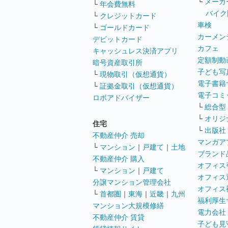
└
メーカ
└
年会費無料
バイク
└
クレジットカード
車検
└
ゴールドカード
カーメン
デビットカード
カフェ
キャッシュレス決済アプリ
定額制動
暗号資産取引所
子ども写
└
現物取引（仮想通貨）
電子書籍
└
証拠金取引（仮想通貨）
電子コミ
ロボアドバイザー
└
総合型
└
オリジ
住宅
└
出版社
不動産仲介 売却
マンガア
└
マンション
｜
戸建て
｜
土地
ブランド
不動産仲介 購入
オフィス
└
マンション
｜
戸建て
オフィス
分譲マンション管理会社
オフィス
└
首都圏
｜
東海
｜
近畿
｜
九州
福利厚生
マンション大規模修繕
電力会社
不動産仲介 賃貸
子ども見