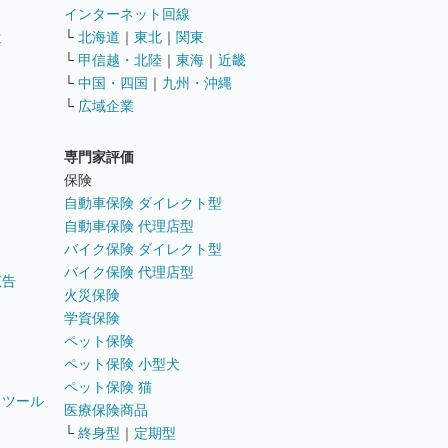
インターネット回線
遣
└
北海道
｜
東北
｜
関東
└
甲信越・北陸
｜
東海
｜
近畿
ス
└
中国・四国
｜
九州・沖縄
└
広域企業
専門家評価
ト
保険
自動車保険 ダイレクト型
自動車保険 代理店型
バイク保険 ダイレクト型
バイク保険 代理店型
広告
火災保険
学資保険
ペット保険
ペット保険 小型犬
ペット保険 猫
トツール
医療保険商品
└
終身型
｜
定期型