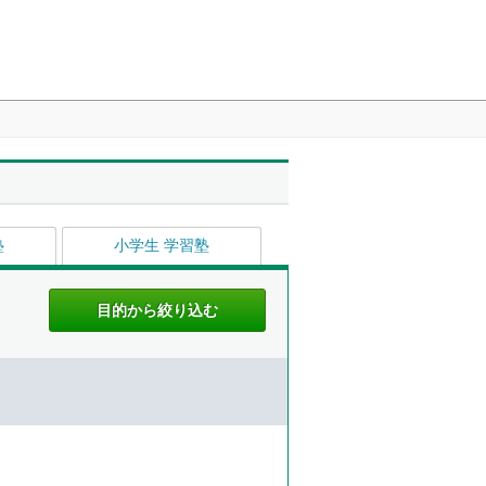
塾
小学生 学習塾