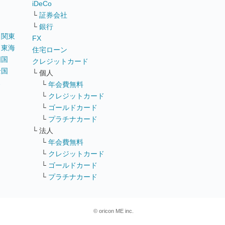
iDeCo
└
証券会社
└
銀行
｜
関東
FX
｜
東海
住宅ローン
四国
クレジットカード
全国
└ 個人
ス
└
年会費無料
└
クレジットカード
└
ゴールドカード
└
プラチナカード
└ 法人
└
年会費無料
└
クレジットカード
└
ゴールドカード
└
プラチナカード
© oricon ME inc.