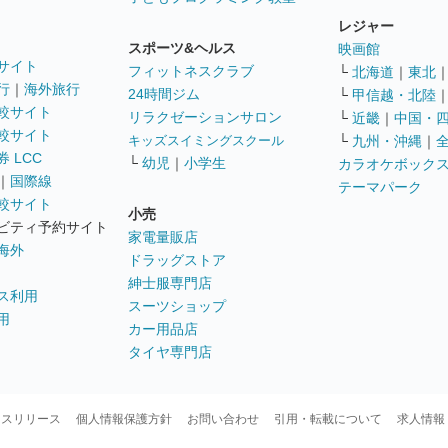
レジャー
スポーツ&ヘルス
映画館
サイト
フィットネスクラブ
└
北海道
｜
東北
行
｜
海外旅行
24時間ジム
└
甲信越・北陸
較サイト
リラクゼーションサロン
└
近畿
｜
中国・
較サイト
キッズスイミングスクール
└
九州・沖縄
｜
 LCC
└
幼児
｜
小学生
カラオケボック
｜
国際線
テーマパーク
較サイト
小売
ビティ予約サイト
家電量販店
海外
ドラッグストア
紳士服専門店
ス利用
スーツショップ
用
カー用品店
タイヤ専門店
ースリリース
個人情報保護方針
お問い合わせ
引用・転載について
求人情報