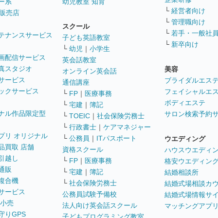
ー系
幼児教室 知育
└
経営者向け
販売店
└
管理職向け
スクール
└
若手・一般社
テナンスサービス
子ども英語教室
└
新卒向け
└
幼児
｜
小学生
画配信サービス
英会話教室
真スタジオ
美容
オンライン英会話
サービス
ブライダルエス
通信講座
ックサービス
フェイシャルエ
└
FP
｜
医療事務
ボディエステ
└
宅建
｜
簿記
ナル作品限定型
サロン検索予約
└
TOEIC
｜
社会保険労務士
└
行政書士
｜
ケアマネジャー
プリ オリジナル
└
公務員
｜
ITパスポート
ウエディング
品買取 店舗
資格スクール
ハウスウエディ
引越し
└
FP
｜
医療事務
格安ウエディン
通販
└
宅建
｜
簿記
結婚相談所
複合機
└
社会保険労務士
結婚式場相談カ
サービス
公務員試験予備校
結婚式場情報サ
 小売
法人向け英会話スクール
マッチングアプ
守りGPS
子どもプログラミング教室