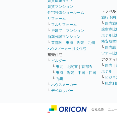
賃貸情報サイト
賃貸マンション
トラベル
住宅設備ショールーム
旅行予約
リフォーム
└
国内旅
└
フルリフォーム
航空券比
└
戸建て
｜
マンション
ホテル比
新築分譲マンション
格安航空券
└
首都圏
｜
東海
｜
近畿
｜
九州
└
国内線
ハウスメーカー 注文住宅
ツアー比
建売住宅
アクティ
└
ビルダー
└
国内
｜
└
東北
｜
北関東
｜
首都圏
ホテル
└
東海
｜
近畿
｜
中国・四国
└
ビジネ
└
九州
└
観光利
└
ハウスメーカー
└
デベロッパー
会社概要
ニュ