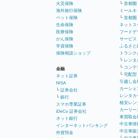
火災保険
└
首都圏
海外旅行保険
ミールキ
ペット保険
└
首都圏
生命保険
ネットス
医療保険
フードデ
がん保険
サービス
学資保険
ふるさと
保険相談ショップ
トランク
└
レンタ
└
コンテ
金融
└
宅配型
ネット証券
引越し会
NISA
カーシェ
└
証券会社
レンタカ
└
銀行
格安レン
スマホ専業証券
カーリー
iDeCo 証券会社
車買取会
ネット銀行
中古車情
インターネットバンキング
中古車販
外貨預金