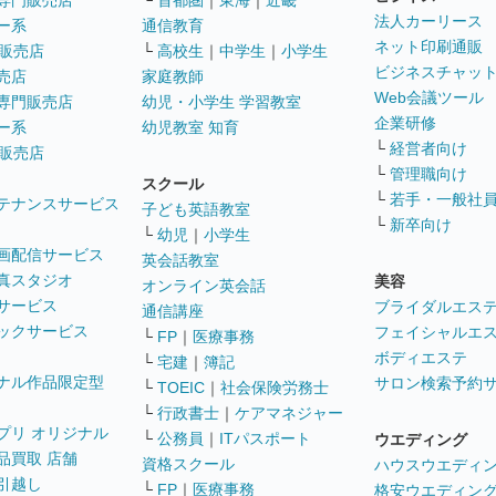
専門販売店
└
首都圏
｜
東海
｜
近畿
法人カーリース
ー系
通信教育
ネット印刷通販
販売店
└
高校生
｜
中学生
｜
小学生
ビジネスチャッ
売店
家庭教師
Web会議ツール
専門販売店
幼児・小学生 学習教室
企業研修
ー系
幼児教室 知育
└
経営者向け
販売店
└
管理職向け
スクール
└
若手・一般社
テナンスサービス
子ども英語教室
└
新卒向け
└
幼児
｜
小学生
画配信サービス
英会話教室
真スタジオ
美容
オンライン英会話
サービス
ブライダルエス
通信講座
ックサービス
フェイシャルエ
└
FP
｜
医療事務
ボディエステ
└
宅建
｜
簿記
ナル作品限定型
サロン検索予約
└
TOEIC
｜
社会保険労務士
└
行政書士
｜
ケアマネジャー
プリ オリジナル
└
公務員
｜
ITパスポート
ウエディング
品買取 店舗
資格スクール
ハウスウエディ
引越し
└
FP
｜
医療事務
格安ウエディン