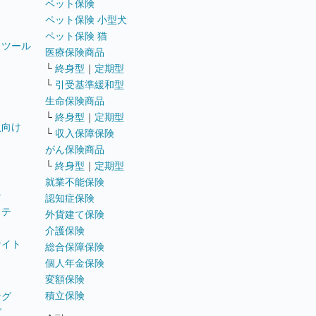
ペット保険
ペット保険 小型犬
ペット保険 猫
トツール
医療保険商品
└
終身型
｜
定期型
└
引受基準緩和型
生命保険商品
└
終身型
｜
定期型
員向け
└
収入保障保険
がん保険商品
└
終身型
｜
定期型
就業不能保険
テ
認知症保険
ステ
外貨建て保険
介護保険
サイト
総合保障保険
個人年金保険
変額保険
積立保険
ング
グ