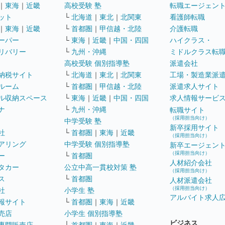
｜
東海
｜
近畿
高校受験 塾
転職エージェン
ット
└
北海道
｜
東北
｜
北関東
看護師転職
｜
東海
｜
近畿
└
首都圏
｜
甲信越・北陸
介護転職
ーパー
└
東海
｜
近畿
｜
中国・四国
ハイクラス・
リバリー
└
九州・沖縄
ミドルクラス転
高校受験 個別指導塾
派遣会社
納税サイト
└
北海道
｜
東北
｜
北関東
工場・製造業派
ルーム
└
首都圏
｜
甲信越・北陸
派遣求人サイト
ル収納スペース
└
東海
｜
近畿
｜
中国・四国
求人情報サービ
ナ
└
九州・沖縄
転職サイト
（採用担当向け）
中学受験 塾
新卒採用サイト
社
└
首都圏
｜
東海
｜
近畿
（採用担当向け）
アリング
中学受験 個別指導塾
新卒エージェン
（採用担当向け）
ー
└
首都圏
人材紹介会社
タカー
公立中高一貫校対策 塾
（採用担当向け）
ス
└
首都圏
人材派遣会社
（採用担当向け）
社
小学生 塾
アルバイト求人
報サイト
└
首都圏
｜
東海
｜
近畿
売店
小学生 個別指導塾
ビジネス