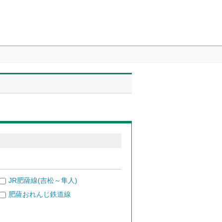
JR肥薩線(吉松～隼人)
肥薩おれんじ鉄道線