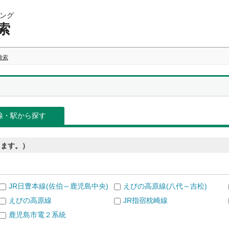
ング
索
検索
線・駅から探す
きます。）
JR日豊本線(佐伯～鹿児島中央)
えびの高原線(八代～吉松)
えびの高原線
JR指宿枕崎線
鹿児島市電２系統