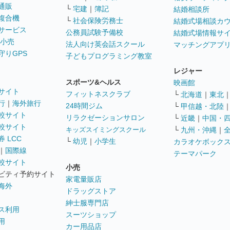
通販
└
宅建
｜
簿記
結婚相談所
複合機
└
社会保険労務士
結婚式場相談カ
サービス
公務員試験予備校
結婚式場情報サ
 小売
法人向け英会話スクール
マッチングアプ
守りGPS
子どもプログラミング教室
レジャー
スポーツ&ヘルス
映画館
サイト
フィットネスクラブ
└
北海道
｜
東北
行
｜
海外旅行
24時間ジム
└
甲信越・北陸
較サイト
リラクゼーションサロン
└
近畿
｜
中国・
較サイト
キッズスイミングスクール
└
九州・沖縄
｜
 LCC
└
幼児
｜
小学生
カラオケボック
｜
国際線
テーマパーク
較サイト
小売
ビティ予約サイト
家電量販店
海外
ドラッグストア
紳士服専門店
ス利用
スーツショップ
用
カー用品店