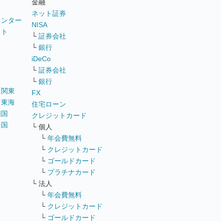
金融
ネット証券
ウンター
NISA
イト
└
証券会社
リ
└
銀行
iDeCo
└
証券会社
└
銀行
｜
関東
FX
｜
東海
住宅ローン
四国
クレジットカード
全国
└ 個人
ス
└
年会費無料
└
クレジットカード
└
ゴールドカード
└
プラチナカード
└ 法人
└
年会費無料
└
クレジットカード
└
ゴールドカード