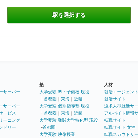
塾
人材
ーサーバー
大学受験 塾・予備校 現役
就活エージェン
└
首都圏
｜
東海
｜
近畿
就活サイト
ーサーバー
大学受験 個別指導塾 現役
逆求人型就活サ
サービス
└
首都圏
｜
東海
｜
近畿
アルバイト情報
リーニング
大学受験 難関大学特化型 現役
転職サイト
ンドリー
└
首都圏
転職サイト 女性
大学受験 映像授業
転職スカウトサ