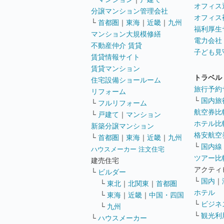
オフィス
分譲マンション管理会社
オフィス
└
首都圏
｜
東海
｜
近畿
｜
九州
福利厚生
マンション大規模修繕
電力会社
不動産仲介 賃貸
子ども見
賃貸情報サイト
賃貸マンション
トラベル
住宅設備ショールーム
旅行予約
リフォーム
└
国内旅
└
フルリフォーム
航空券比
└
戸建て
｜
マンション
ホテル比
新築分譲マンション
格安航空券
└
首都圏
｜
東海
｜
近畿
｜
九州
└
国内線
ハウスメーカー 注文住宅
ツアー比
建売住宅
アクティ
└
ビルダー
└
国内
｜
└
東北
｜
北関東
｜
首都圏
ホテル
└
東海
｜
近畿
｜
中国・四国
└
ビジネ
└
九州
└
観光利
└
ハウスメーカー