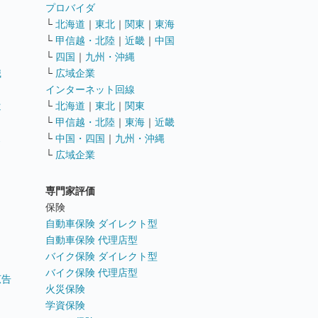
ト
プロバイダ
└
北海道
｜
東北
｜
関東
｜
東海
└
甲信越・北陸
｜
近畿
｜
中国
└
四国
｜
九州・沖縄
職
└
広域企業
インターネット回線
遣
└
北海道
｜
東北
｜
関東
└
甲信越・北陸
｜
東海
｜
近畿
ス
└
中国・四国
｜
九州・沖縄
└
広域企業
専門家評価
ト
保険
自動車保険 ダイレクト型
自動車保険 代理店型
バイク保険 ダイレクト型
バイク保険 代理店型
広告
火災保険
学資保険