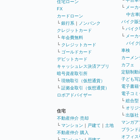
└
中古車
住宅ローン
└
メーカ
FX
中古車
カードローン
バイク販
└
銀行系
｜
ノンバンク
└
バイク
クレジットカード
└
メーカ
└
年会費無料
バイク
└
クレジットカード
車検
└
ゴールドカード
カーメン
デビットカード
カフェ
キャッシュレス決済アプリ
定額制動
暗号資産取引所
子ども写
└
現物取引（仮想通貨）
電子書籍
└
証拠金取引（仮想通貨）
電子コミ
ロボアドバイザー
└
総合型
└
オリジ
住宅
└
出版社
不動産仲介 売却
マンガア
└
マンション
｜
戸建て
｜
土地
ブランド
不動産仲介 購入
オフィス
└
マンション
｜
戸建て