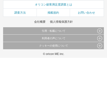
オリコン顧客満足度調査とは
調査方法
掲載規約
お問い合わせ
会社概要
個人情報保護方針
引用・転載について
利用者の声について
当サイトで公開されている情報（文字、写真、イラスト、画像データ等）及びこれらの配
置・編集および構造などについての著作権は株式会社oricon MEに帰属しております。
クッキーの使用について
当サイトに掲載している内容はすべてサービスの利用者が提出された見解・感想です。
これらの情報を権利者の許可なく無断転載・複製などの二次利用を行うことは固く禁じて
弊社が内容について正確性を含め一切保証するものではありません。
おります。
© oricon ME inc.
このサイトでは Cookie を使用して、ユーザーに合わせたコンテンツや広告の表示、ソー
弊社の見解・ 意見ではないことをご理解いただいた上でご覧ください。
シャル メディア機能の提供、広告の表示回数やクリック数の測定を行っています。
また、ユーザーによるサイトの利用状況についても情報を収集し、ソーシャル メディア
や広告配信、データ解析の各パートナーに提供しています。
各パートナーは、この情報とユーザーが各パートナーに提供した他の情報や、ユーザーが
各パートナーのサービスを使用したときに収集した他の情報を組み合わせて使用すること
があります。