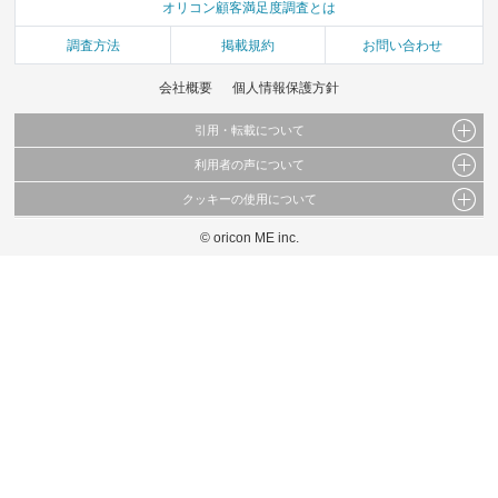
オリコン顧客満足度調査とは
調査方法
掲載規約
お問い合わせ
会社概要
個人情報保護方針
引用・転載について
利用者の声について
当サイトで公開されている情報（文字、写真、イラスト、画像データ等）及びこれらの配
置・編集および構造などについての著作権は株式会社oricon MEに帰属しております。
クッキーの使用について
当サイトに掲載している内容はすべてサービスの利用者が提出された見解・感想です。
これらの情報を権利者の許可なく無断転載・複製などの二次利用を行うことは固く禁じて
弊社が内容について正確性を含め一切保証するものではありません。
おります。
© oricon ME inc.
このサイトでは Cookie を使用して、ユーザーに合わせたコンテンツや広告の表示、ソー
弊社の見解・ 意見ではないことをご理解いただいた上でご覧ください。
シャル メディア機能の提供、広告の表示回数やクリック数の測定を行っています。
また、ユーザーによるサイトの利用状況についても情報を収集し、ソーシャル メディア
や広告配信、データ解析の各パートナーに提供しています。
各パートナーは、この情報とユーザーが各パートナーに提供した他の情報や、ユーザーが
各パートナーのサービスを使用したときに収集した他の情報を組み合わせて使用すること
があります。