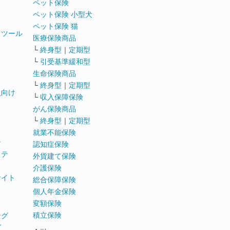
ペット保険
ペット保険 小型犬
ペット保険 猫
トツール
医療保険商品
└
終身型
｜
定期型
└
引受基準緩和型
生命保険商品
└
終身型
｜
定期型
員向け
└
収入保障保険
がん保険商品
└
終身型
｜
定期型
就業不能保険
テ
認知症保険
ステ
外貨建て保険
介護保険
サイト
総合保障保険
個人年金保険
変額保険
積立保険
ング
グ