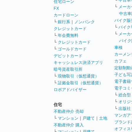
└
中古車
住宅ローン
└
メーカ
FX
中古車
カードローン
バイク販
└
銀行系
｜
ノンバンク
└
バイク
クレジットカード
└
メーカ
└
年会費無料
バイク
└
クレジットカード
車検
└
ゴールドカード
カーメン
デビットカード
カフェ
キャッシュレス決済アプリ
定額制動
暗号資産取引所
子ども写
└
現物取引（仮想通貨）
電子書籍
└
証拠金取引（仮想通貨）
電子コミ
ロボアドバイザー
└
総合型
└
オリジ
住宅
└
出版社
不動産仲介 売却
マンガア
└
マンション
｜
戸建て
｜
土地
ブランド
不動産仲介 購入
オフィス
└
マンション
｜
戸建て