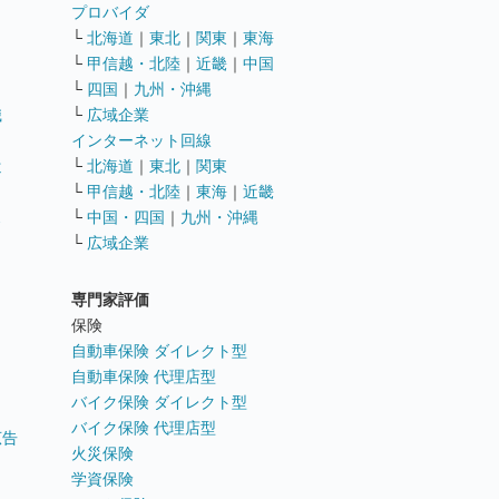
ト
プロバイダ
└
北海道
｜
東北
｜
関東
｜
東海
└
甲信越・北陸
｜
近畿
｜
中国
└
四国
｜
九州・沖縄
職
└
広域企業
インターネット回線
遣
└
北海道
｜
東北
｜
関東
└
甲信越・北陸
｜
東海
｜
近畿
ス
└
中国・四国
｜
九州・沖縄
└
広域企業
専門家評価
ト
保険
自動車保険 ダイレクト型
自動車保険 代理店型
バイク保険 ダイレクト型
バイク保険 代理店型
広告
火災保険
学資保険