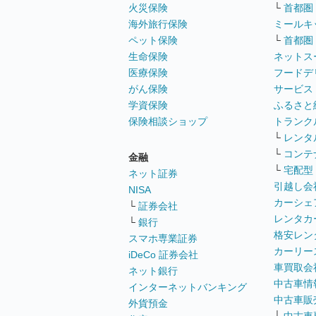
火災保険
└
首都圏
海外旅行保険
ミールキ
ペット保険
└
首都圏
生命保険
ネットス
医療保険
フードデ
がん保険
サービス
学資保険
ふるさと
保険相談ショップ
トランク
└
レンタ
└
コンテ
金融
└
宅配型
ネット証券
引越し会
NISA
カーシェ
└
証券会社
レンタカ
└
銀行
格安レン
スマホ専業証券
カーリー
iDeCo 証券会社
車買取会
ネット銀行
中古車情
インターネットバンキング
中古車販
外貨預金