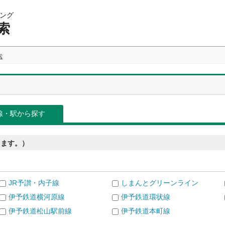
ング
索
索
線・駅から探す
きます。）
JR予讃・内子線
しまんとグリーンライン
伊予鉄道横河原線
伊予鉄道環状線
伊予鉄道松山駅前線
伊予鉄道本町線