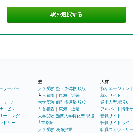
塾
人材
ーサーバー
大学受験 塾・予備校 現役
就活エージェン
└
首都圏
｜
東海
｜
近畿
就活サイト
ーサーバー
大学受験 個別指導塾 現役
逆求人型就活サ
サービス
└
首都圏
｜
東海
｜
近畿
アルバイト情報
リーニング
大学受験 難関大学特化型 現役
転職サイト
ンドリー
└
首都圏
転職サイト 女性
大学受験 映像授業
転職スカウトサ