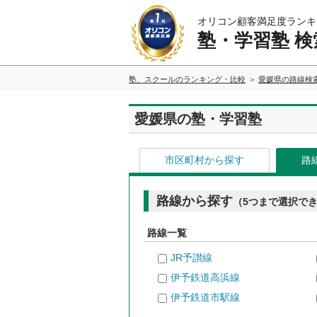
オリコン顧客満足度ランキ
塾・学習塾 検
塾、スクールのランキング・比較
愛媛県の路線検
愛媛県の塾・学習塾
市区町村から探す
路
路線から探す
（5つまで選択で
路線一覧
JR予讃線
伊予鉄道高浜線
伊予鉄道市駅線