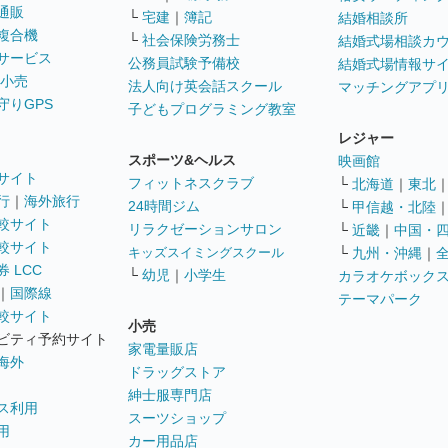
通販
└
宅建
｜
簿記
結婚相談所
複合機
└
社会保険労務士
結婚式場相談カ
サービス
公務員試験予備校
結婚式場情報サ
 小売
法人向け英会話スクール
マッチングアプ
守りGPS
子どもプログラミング教室
レジャー
スポーツ&ヘルス
映画館
サイト
フィットネスクラブ
└
北海道
｜
東北
行
｜
海外旅行
24時間ジム
└
甲信越・北陸
較サイト
リラクゼーションサロン
└
近畿
｜
中国・
較サイト
キッズスイミングスクール
└
九州・沖縄
｜
 LCC
└
幼児
｜
小学生
カラオケボック
｜
国際線
テーマパーク
較サイト
小売
ビティ予約サイト
家電量販店
海外
ドラッグストア
紳士服専門店
ス利用
スーツショップ
用
カー用品店