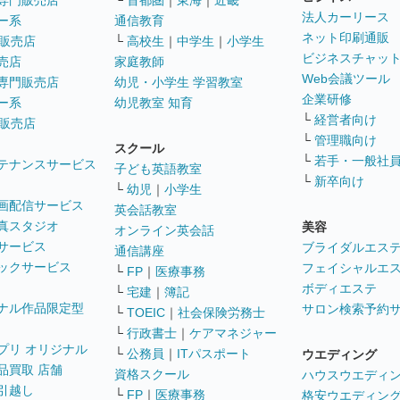
専門販売店
└
首都圏
｜
東海
｜
近畿
法人カーリース
ー系
通信教育
ネット印刷通販
販売店
└
高校生
｜
中学生
｜
小学生
ビジネスチャッ
売店
家庭教師
Web会議ツール
専門販売店
幼児・小学生 学習教室
企業研修
ー系
幼児教室 知育
└
経営者向け
販売店
└
管理職向け
スクール
└
若手・一般社
テナンスサービス
子ども英語教室
└
新卒向け
└
幼児
｜
小学生
画配信サービス
英会話教室
真スタジオ
美容
オンライン英会話
サービス
ブライダルエス
通信講座
ックサービス
フェイシャルエ
└
FP
｜
医療事務
ボディエステ
└
宅建
｜
簿記
ナル作品限定型
サロン検索予約
└
TOEIC
｜
社会保険労務士
└
行政書士
｜
ケアマネジャー
プリ オリジナル
└
公務員
｜
ITパスポート
ウエディング
品買取 店舗
資格スクール
ハウスウエディ
引越し
└
FP
｜
医療事務
格安ウエディン