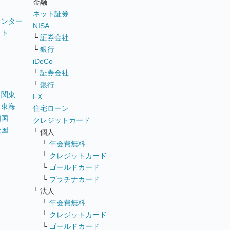
金融
ネット証券
ウンター
NISA
イト
└
証券会社
リ
└
銀行
iDeCo
└
証券会社
└
銀行
｜
関東
FX
｜
東海
住宅ローン
四国
クレジットカード
全国
└ 個人
ス
└
年会費無料
└
クレジットカード
└
ゴールドカード
└
プラチナカード
└ 法人
└
年会費無料
└
クレジットカード
└
ゴールドカード