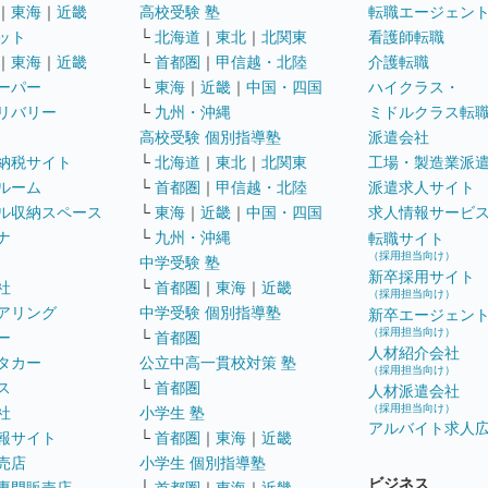
｜
東海
｜
近畿
高校受験 塾
転職エージェン
ット
└
北海道
｜
東北
｜
北関東
看護師転職
｜
東海
｜
近畿
└
首都圏
｜
甲信越・北陸
介護転職
ーパー
└
東海
｜
近畿
｜
中国・四国
ハイクラス・
リバリー
└
九州・沖縄
ミドルクラス転
高校受験 個別指導塾
派遣会社
納税サイト
└
北海道
｜
東北
｜
北関東
工場・製造業派
ルーム
└
首都圏
｜
甲信越・北陸
派遣求人サイト
ル収納スペース
└
東海
｜
近畿
｜
中国・四国
求人情報サービ
ナ
└
九州・沖縄
転職サイト
（採用担当向け）
中学受験 塾
新卒採用サイト
社
└
首都圏
｜
東海
｜
近畿
（採用担当向け）
アリング
中学受験 個別指導塾
新卒エージェン
（採用担当向け）
ー
└
首都圏
人材紹介会社
タカー
公立中高一貫校対策 塾
（採用担当向け）
ス
└
首都圏
人材派遣会社
（採用担当向け）
社
小学生 塾
アルバイト求人
報サイト
└
首都圏
｜
東海
｜
近畿
売店
小学生 個別指導塾
ビジネス