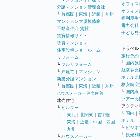
オフィス
分譲マンション管理会社
オフィス
└
首都圏
｜
東海
｜
近畿
｜
九州
福利厚生
マンション大規模修繕
電力会社
不動産仲介 賃貸
子ども見
賃貸情報サイト
賃貸マンション
トラベル
住宅設備ショールーム
旅行予約
リフォーム
└
国内旅
└
フルリフォーム
航空券比
└
戸建て
｜
マンション
ホテル比
新築分譲マンション
格安航空券
└
首都圏
｜
東海
｜
近畿
｜
九州
└
国内線
ハウスメーカー 注文住宅
ツアー比
建売住宅
アクティ
└
ビルダー
└
国内
｜
└
東北
｜
北関東
｜
首都圏
ホテル
└
東海
｜
近畿
｜
中国・四国
└
ビジネ
└
九州
└
観光利
└
ハウスメーカー