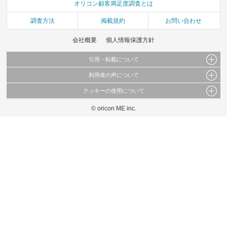
オリコン顧客満足度調査とは
調査方法
掲載規約
お問い合わせ
会社概要
個人情報保護方針
引用・転載について
利用者の声について
当サイトで公開されている情報（文字、写真、イラスト、画像データ等）及びこれらの配
置・編集および構造などについての著作権は株式会社oricon MEに帰属しております。
クッキーの使用について
当サイトに掲載している内容はすべてサービスの利用者が提出された見解・感想です。
これらの情報を権利者の許可なく無断転載・複製などの二次利用を行うことは固く禁じて
弊社が内容について正確性を含め一切保証するものではありません。
おります。
© oricon ME inc.
このサイトでは Cookie を使用して、ユーザーに合わせたコンテンツや広告の表示、ソー
弊社の見解・ 意見ではないことをご理解いただいた上でご覧ください。
シャル メディア機能の提供、広告の表示回数やクリック数の測定を行っています。
また、ユーザーによるサイトの利用状況についても情報を収集し、ソーシャル メディア
や広告配信、データ解析の各パートナーに提供しています。
各パートナーは、この情報とユーザーが各パートナーに提供した他の情報や、ユーザーが
各パートナーのサービスを使用したときに収集した他の情報を組み合わせて使用すること
があります。