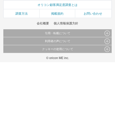
オリコン顧客満足度調査とは
調査方法
掲載規約
お問い合わせ
会社概要
個人情報保護方針
引用・転載について
利用者の声について
当サイトで公開されている情報（文字、写真、イラスト、画像データ等）及びこれらの配
置・編集および構造などについての著作権は株式会社oricon MEに帰属しております。
クッキーの使用について
当サイトに掲載している内容はすべてサービスの利用者が提出された見解・感想です。
これらの情報を権利者の許可なく無断転載・複製などの二次利用を行うことは固く禁じて
弊社が内容について正確性を含め一切保証するものではありません。
おります。
© oricon ME inc.
このサイトでは Cookie を使用して、ユーザーに合わせたコンテンツや広告の表示、ソー
弊社の見解・ 意見ではないことをご理解いただいた上でご覧ください。
シャル メディア機能の提供、広告の表示回数やクリック数の測定を行っています。
また、ユーザーによるサイトの利用状況についても情報を収集し、ソーシャル メディア
や広告配信、データ解析の各パートナーに提供しています。
各パートナーは、この情報とユーザーが各パートナーに提供した他の情報や、ユーザーが
各パートナーのサービスを使用したときに収集した他の情報を組み合わせて使用すること
があります。