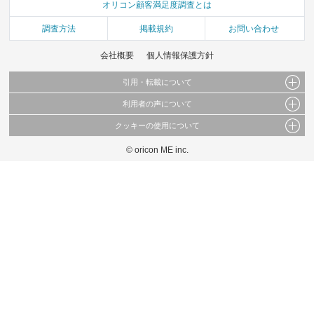
オリコン顧客満足度調査とは
調査方法
掲載規約
お問い合わせ
会社概要
個人情報保護方針
引用・転載について
利用者の声について
当サイトで公開されている情報（文字、写真、イラスト、画像データ等）及びこれらの配
置・編集および構造などについての著作権は株式会社oricon MEに帰属しております。
クッキーの使用について
当サイトに掲載している内容はすべてサービスの利用者が提出された見解・感想です。
これらの情報を権利者の許可なく無断転載・複製などの二次利用を行うことは固く禁じて
弊社が内容について正確性を含め一切保証するものではありません。
おります。
© oricon ME inc.
このサイトでは Cookie を使用して、ユーザーに合わせたコンテンツや広告の表示、ソー
弊社の見解・ 意見ではないことをご理解いただいた上でご覧ください。
シャル メディア機能の提供、広告の表示回数やクリック数の測定を行っています。
また、ユーザーによるサイトの利用状況についても情報を収集し、ソーシャル メディア
や広告配信、データ解析の各パートナーに提供しています。
各パートナーは、この情報とユーザーが各パートナーに提供した他の情報や、ユーザーが
各パートナーのサービスを使用したときに収集した他の情報を組み合わせて使用すること
があります。