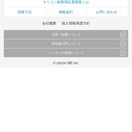
オリコン顧客満足度調査とは
調査方法
掲載規約
お問い合わせ
会社概要
個人情報保護方針
引用・転載について
利用者の声について
当サイトで公開されている情報（文字、写真、イラスト、画像データ等）及びこれらの配
置・編集および構造などについての著作権は株式会社oricon MEに帰属しております。
クッキーの使用について
当サイトに掲載している内容はすべてサービスの利用者が提出された見解・感想です。
これらの情報を権利者の許可なく無断転載・複製などの二次利用を行うことは固く禁じて
弊社が内容について正確性を含め一切保証するものではありません。
おります。
© oricon ME inc.
このサイトでは Cookie を使用して、ユーザーに合わせたコンテンツや広告の表示、ソー
弊社の見解・ 意見ではないことをご理解いただいた上でご覧ください。
シャル メディア機能の提供、広告の表示回数やクリック数の測定を行っています。
また、ユーザーによるサイトの利用状況についても情報を収集し、ソーシャル メディア
や広告配信、データ解析の各パートナーに提供しています。
各パートナーは、この情報とユーザーが各パートナーに提供した他の情報や、ユーザーが
各パートナーのサービスを使用したときに収集した他の情報を組み合わせて使用すること
があります。