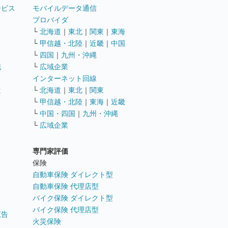
ービス
モバイルデータ通信
ト
プロバイダ
└
北海道
｜
東北
｜
関東
｜
東海
└
甲信越・北陸
｜
近畿
｜
中国
└
四国
｜
九州・沖縄
職
└
広域企業
インターネット回線
遣
└
北海道
｜
東北
｜
関東
└
甲信越・北陸
｜
東海
｜
近畿
ス
└
中国・四国
｜
九州・沖縄
└
広域企業
専門家評価
ト
保険
自動車保険 ダイレクト型
自動車保険 代理店型
バイク保険 ダイレクト型
バイク保険 代理店型
広告
火災保険