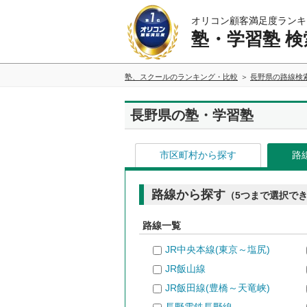
オリコン顧客満足度ランキ
塾・学習塾 検
塾、スクールのランキング・比較
長野県の路線検
長野県の塾・学習塾
市区町村から探す
路
路線から探す
（5つまで選択で
路線一覧
JR中央本線(東京～塩尻)
JR飯山線
JR飯田線(豊橋～天竜峡)