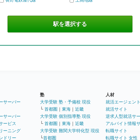
長野電鉄屋代線
上高地線
塾
人材
ーサーバー
大学受験 塾・予備校 現役
就活エージェン
└
首都圏
｜
東海
｜
近畿
就活サイト
ーサーバー
大学受験 個別指導塾 現役
逆求人型就活サ
サービス
└
首都圏
｜
東海
｜
近畿
アルバイト情報
リーニング
大学受験 難関大学特化型 現役
転職サイト
ンドリー
└
首都圏
転職サイト 女性