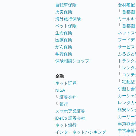
自転車保険
食材宅配
火災保険
└
首都圏
海外旅行保険
ミールキ
ペット保険
└
首都圏
生命保険
ネットス
医療保険
フードデ
がん保険
サービス
学資保険
ふるさと
保険相談ショップ
トランク
└
レンタ
└
コンテ
金融
└
宅配型
ネット証券
引越し会
NISA
カーシェ
└
証券会社
レンタカ
└
銀行
格安レン
スマホ専業証券
カーリー
iDeCo 証券会社
車買取会
ネット銀行
中古車情
インターネットバンキング