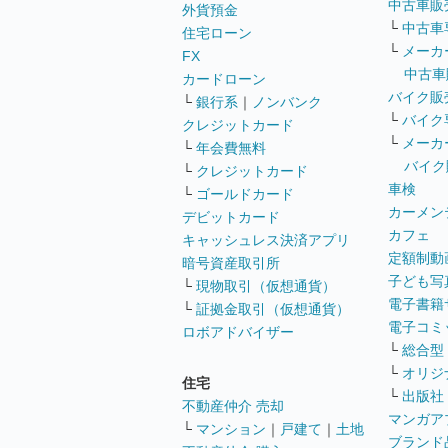
中古車販
外貨預金
└
中古車
住宅ローン
└
メーカ
FX
中古車
カードローン
バイク販
└
銀行系
｜
ノンバンク
└
バイク
クレジットカード
└
メーカ
└
年会費無料
バイク
└
クレジットカード
車検
└
ゴールドカード
カーメン
デビットカード
カフェ
キャッシュレス決済アプリ
定額制動
暗号資産取引所
子ども写
└
現物取引（仮想通貨）
電子書籍
└
証拠金取引（仮想通貨）
電子コミ
ロボアドバイザー
└
総合型
└
オリジ
住宅
└
出版社
不動産仲介 売却
マンガア
└
マンション
｜
戸建て
｜
土地
ブランド