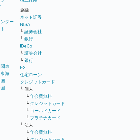
ング
グ
金融
ネット証券
ウンター
NISA
イト
└
証券会社
リ
└
銀行
iDeCo
└
証券会社
└
銀行
｜
関東
FX
｜
東海
住宅ローン
四国
クレジットカード
全国
└ 個人
ス
└
年会費無料
└
クレジットカード
└
ゴールドカード
└
プラチナカード
└ 法人
└
年会費無料
└
クレジットカード