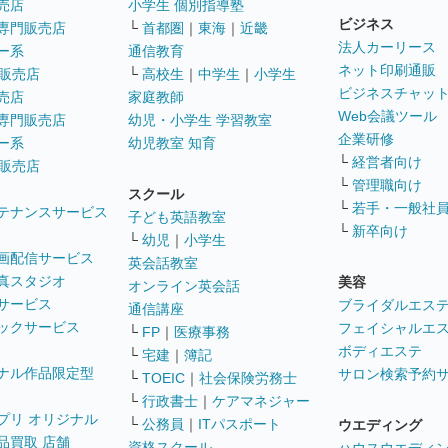
売店
小学生 個別指導塾
ビジネス
専門販売店
└
首都圏
｜
東海
｜
近畿
法人カーリース
ー系
通信教育
ネット印刷通販
販売店
└
高校生
｜
中学生
｜
小学生
ビジネスチャッ
売店
家庭教師
Web会議ツール
専門販売店
幼児・小学生 学習教室
企業研修
ー系
幼児教室 知育
└
経営者向け
販売店
└
管理職向け
スクール
└
若手・一般社
テナンスサービス
子ども英語教室
└
新卒向け
└
幼児
｜
小学生
画配信サービス
英会話教室
真スタジオ
美容
オンライン英会話
サービス
ブライダルエス
通信講座
ックサービス
フェイシャルエ
└
FP
｜
医療事務
ボディエステ
└
宅建
｜
簿記
ナル作品限定型
サロン検索予約
└
TOEIC
｜
社会保険労務士
└
行政書士
｜
ケアマネジャー
プリ オリジナル
└
公務員
｜
ITパスポート
ウエディング
品買取 店舗
資格スクール