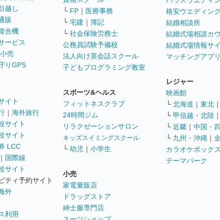
ハウスウエディ
引越し
└
FP
｜
医療事務
格安ウエディン
通販
└
宅建
｜
簿記
結婚相談所
複合機
└
社会保険労務士
結婚式場相談カ
サービス
公務員試験予備校
結婚式場情報サ
 小売
法人向け英会話スクール
マッチングアプ
守りGPS
子どもプログラミング教室
レジャー
スポーツ&ヘルス
映画館
サイト
フィットネスクラブ
└
北海道
｜
東北
行
｜
海外旅行
24時間ジム
└
甲信越・北陸
較サイト
リラクゼーションサロン
└
近畿
｜
中国・
較サイト
キッズスイミングスクール
└
九州・沖縄
｜
 LCC
└
幼児
｜
小学生
カラオケボック
｜
国際線
テーマパーク
較サイト
小売
ビティ予約サイト
家電量販店
海外
ドラッグストア
紳士服専門店
ス利用
スーツショップ