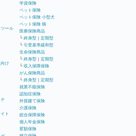
学資保険
ペット保険
ペット保険 小型犬
ペット保険 猫
トツール
医療保険商品
└
終身型
｜
定期型
└
引受基準緩和型
生命保険商品
└
終身型
｜
定期型
員向け
└
収入保障保険
がん保険商品
└
終身型
｜
定期型
就業不能保険
テ
認知症保険
ステ
外貨建て保険
介護保険
サイト
総合保障保険
個人年金保険
変額保険
積立保険