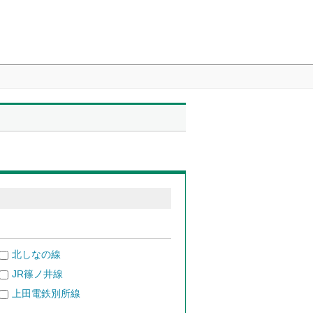
北しなの線
JR篠ノ井線
上田電鉄別所線