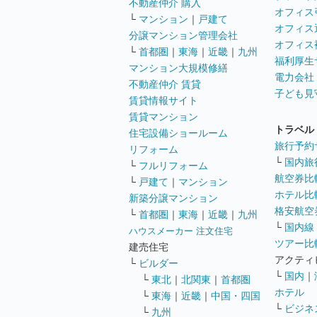
不動産仲介 購入
オフィス
└
マンション
｜
戸建て
オフィス
分譲マンション管理会社
オフィス
└
首都圏
｜
東海
｜
近畿
｜
九州
福利厚生
マンション大規模修繕
電力会社
不動産仲介 賃貸
子ども見
賃貸情報サイト
賃貸マンション
トラベル
住宅設備ショールーム
旅行予約
リフォーム
└
国内旅
└
フルリフォーム
航空券比
└
戸建て
｜
マンション
ホテル比
新築分譲マンション
格安航空券
└
首都圏
｜
東海
｜
近畿
｜
九州
└
国内線
ハウスメーカー 注文住宅
ツアー比
建売住宅
アクティ
└
ビルダー
└
国内
｜
└
東北
｜
北関東
｜
首都圏
ホテル
└
東海
｜
近畿
｜
中国・四国
└
ビジネ
└
九州