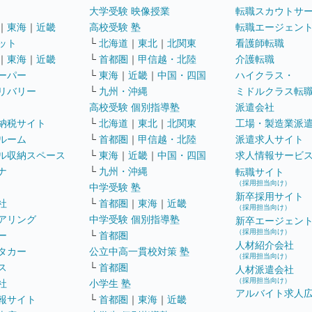
大学受験 映像授業
転職スカウトサ
｜
東海
｜
近畿
高校受験 塾
転職エージェン
ット
└
北海道
｜
東北
｜
北関東
看護師転職
｜
東海
｜
近畿
└
首都圏
｜
甲信越・北陸
介護転職
ーパー
└
東海
｜
近畿
｜
中国・四国
ハイクラス・
リバリー
└
九州・沖縄
ミドルクラス転
高校受験 個別指導塾
派遣会社
納税サイト
└
北海道
｜
東北
｜
北関東
工場・製造業派
ルーム
└
首都圏
｜
甲信越・北陸
派遣求人サイト
ル収納スペース
└
東海
｜
近畿
｜
中国・四国
求人情報サービ
ナ
└
九州・沖縄
転職サイト
（採用担当向け）
中学受験 塾
新卒採用サイト
社
└
首都圏
｜
東海
｜
近畿
（採用担当向け）
アリング
中学受験 個別指導塾
新卒エージェン
（採用担当向け）
ー
└
首都圏
人材紹介会社
タカー
公立中高一貫校対策 塾
（採用担当向け）
ス
└
首都圏
人材派遣会社
（採用担当向け）
社
小学生 塾
アルバイト求人
報サイト
└
首都圏
｜
東海
｜
近畿