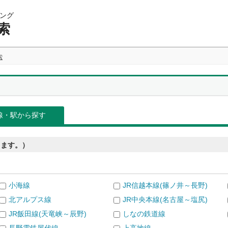
ング
索
索
線・駅から探す
きます。）
小海線
JR信越本線(篠ノ井～長野)
北アルプス線
JR中央本線(名古屋～塩尻)
JR飯田線(天竜峡～辰野)
しなの鉄道線