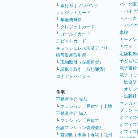
バイク販
└
銀行系
｜
ノンバンク
└
バイク
クレジットカード
└
メーカ
└
年会費無料
バイク
└
クレジットカード
車検
└
ゴールドカード
カーメン
デビットカード
カフェ
キャッシュレス決済アプリ
定額制動
暗号資産取引所
子ども写
└
現物取引（仮想通貨）
電子書籍
└
証拠金取引（仮想通貨）
電子コミ
ロボアドバイザー
└
総合型
└
オリジ
住宅
└
出版社
不動産仲介 売却
マンガア
└
マンション
｜
戸建て
｜
土地
ブランド
不動産仲介 購入
オフィス
└
マンション
｜
戸建て
オフィス
分譲マンション管理会社
オフィス
└
首都圏
｜
東海
｜
近畿
｜
九州