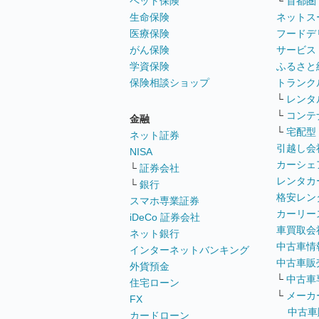
ペット保険
└
首都圏
生命保険
ネットス
医療保険
フードデ
がん保険
サービス
学資保険
ふるさと
保険相談ショップ
トランク
└
レンタ
└
コンテ
金融
└
宅配型
ネット証券
引越し会
NISA
カーシェ
└
証券会社
レンタカ
└
銀行
格安レン
スマホ専業証券
カーリー
iDeCo 証券会社
車買取会
ネット銀行
中古車情
インターネットバンキング
中古車販
外貨預金
└
中古車
住宅ローン
└
メーカ
FX
中古車
カードローン