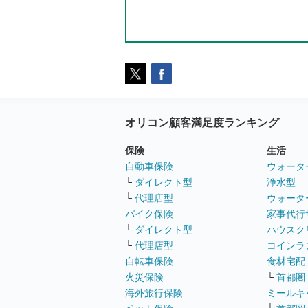
オリコン顧客満足度ランキング
保険
生活
自動車保険
ウォータ
└
ダイレクト型
浄水型
└
代理店型
ウォータ
バイク保険
家事代行
└
ダイレクト型
ハウスク
└
代理店型
コインラ
自転車保険
食材宅配
火災保険
└
首都圏
海外旅行保険
ミールキ