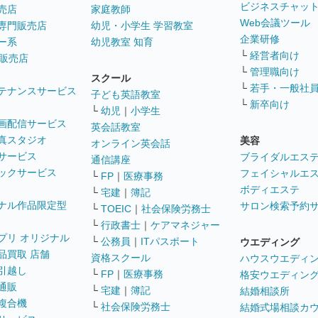
ビジネスチャッ
売店
家庭教師
Web会議ツール
専門販売店
幼児・小学生 学習教室
企業研修
ー系
幼児教室 知育
└
経営者向け
販売店
└
管理職向け
スクール
└
若手・一般社
テナンスサービス
子ども英語教室
└
新卒向け
└
幼児
｜
小学生
画配信サービス
英会話教室
真スタジオ
美容
オンライン英会話
サービス
ブライダルエス
通信講座
ックサービス
フェイシャルエ
└
FP
｜
医療事務
ボディエステ
└
宅建
｜
簿記
ナル作品限定型
サロン検索予約
└
TOEIC
｜
社会保険労務士
└
行政書士
｜
ケアマネジャー
プリ オリジナル
└
公務員
｜
ITパスポート
ウエディング
品買取 店舗
資格スクール
ハウスウエディ
引越し
└
FP
｜
医療事務
格安ウエディン
通販
└
宅建
｜
簿記
結婚相談所
複合機
└
社会保険労務士
結婚式場相談カ