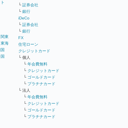
イト
└
証券会社
リ
└
銀行
iDeCo
└
証券会社
└
銀行
｜
関東
FX
｜
東海
住宅ローン
四国
クレジットカード
全国
└ 個人
ス
└
年会費無料
└
クレジットカード
└
ゴールドカード
└
プラチナカード
└ 法人
└
年会費無料
└
クレジットカード
└
ゴールドカード
└
プラチナカード