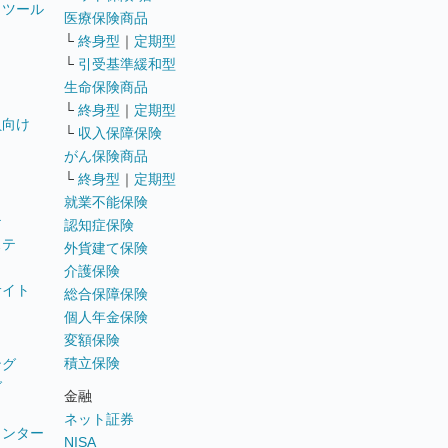
トツール
医療保険商品
└
終身型
｜
定期型
└
引受基準緩和型
生命保険商品
└
終身型
｜
定期型
員向け
└
収入保障保険
がん保険商品
└
終身型
｜
定期型
就業不能保険
テ
認知症保険
ステ
外貨建て保険
介護保険
サイト
総合保障保険
個人年金保険
変額保険
積立保険
ング
グ
金融
ネット証券
ウンター
NISA