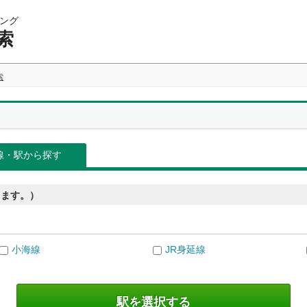
ング
索
索
線・駅から探す
きます。）
小海線
JR身延線