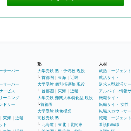
塾
人材
ーサーバー
大学受験 塾・予備校 現役
就活エージェン
└
首都圏
｜
東海
｜
近畿
就活サイト
ーサーバー
大学受験 個別指導塾 現役
逆求人型就活サ
サービス
└
首都圏
｜
東海
｜
近畿
アルバイト情報
リーニング
大学受験 難関大学特化型 現役
転職サイト
ンドリー
└
首都圏
転職サイト 女性
大学受験 映像授業
転職スカウトサ
｜
東海
｜
近畿
高校受験 塾
転職エージェン
ット
└
北海道
｜
東北
｜
北関東
看護師転職