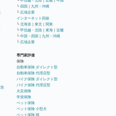
└
甲信越・北陸
｜
近畿
｜
中国
└
四国
｜
九州・沖縄
職
└
広域企業
インターネット回線
遣
└
北海道
｜
東北
｜
関東
└
甲信越・北陸
｜
東海
｜
近畿
ス
└
中国・四国
｜
九州・沖縄
└
広域企業
専門家評価
ト
保険
自動車保険 ダイレクト型
自動車保険 代理店型
バイク保険 ダイレクト型
バイク保険 代理店型
広告
火災保険
学資保険
ペット保険
ペット保険 小型犬
ペット保険 猫