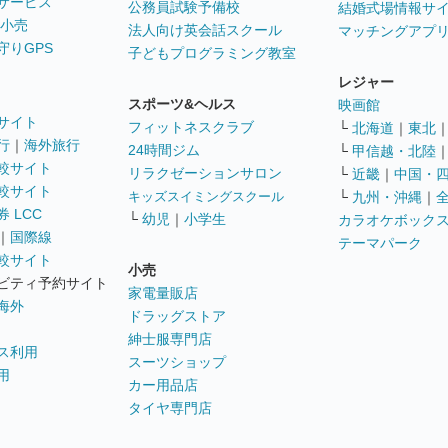
サービス
公務員試験予備校
結婚式場情報サ
 小売
法人向け英会話スクール
マッチングアプ
守りGPS
子どもプログラミング教室
レジャー
スポーツ&ヘルス
映画館
サイト
フィットネスクラブ
└
北海道
｜
東北
行
｜
海外旅行
24時間ジム
└
甲信越・北陸
較サイト
リラクゼーションサロン
└
近畿
｜
中国・
較サイト
キッズスイミングスクール
└
九州・沖縄
｜
 LCC
└
幼児
｜
小学生
カラオケボック
｜
国際線
テーマパーク
較サイト
小売
ビティ予約サイト
家電量販店
海外
ドラッグストア
紳士服専門店
ス利用
スーツショップ
用
カー用品店
タイヤ専門店