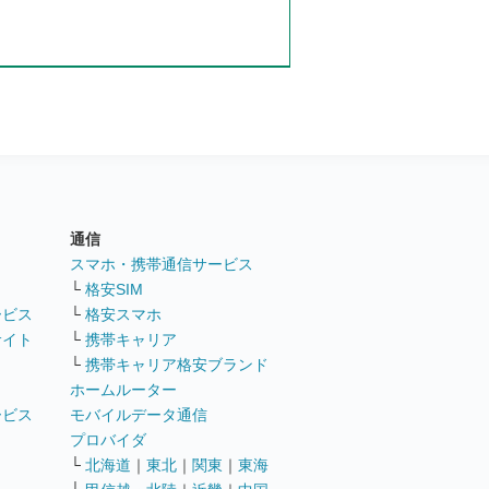
通信
ト
スマホ・携帯通信サービス
└
格安SIM
ービス
└
格安スマホ
サイト
└
携帯キャリア
└
携帯キャリア格安ブランド
ホームルーター
ービス
モバイルデータ通信
ト
プロバイダ
└
北海道
｜
東北
｜
関東
｜
東海