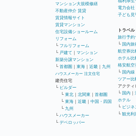
福利厚生
マンション大規模修繕
電力会社
不動産仲介 賃貸
子ども見
賃貸情報サイト
賃貸マンション
トラベル
住宅設備ショールーム
旅行予約
リフォーム
└
国内旅
└
フルリフォーム
航空券比
└
戸建て
｜
マンション
ホテル比
新築分譲マンション
格安航空券
└
首都圏
｜
東海
｜
近畿
｜
九州
└
国内線
ハウスメーカー 注文住宅
ツアー比
建売住宅
アクティ
└
ビルダー
└
国内
｜
└
東北
｜
北関東
｜
首都圏
ホテル
└
東海
｜
近畿
｜
中国・四国
└
ビジネ
└
九州
└
観光利
└
ハウスメーカー
└
デベロッパー