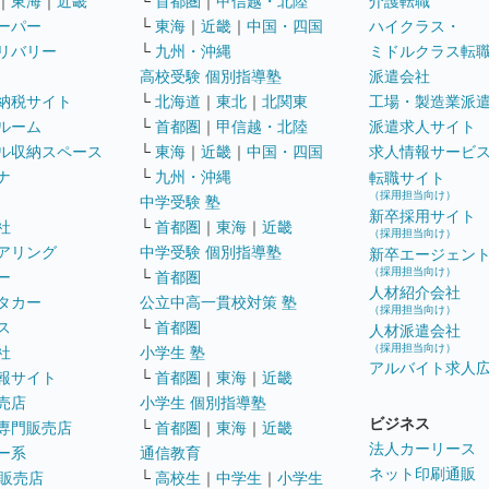
｜
東海
｜
近畿
└
首都圏
｜
甲信越・北陸
介護転職
ーパー
└
東海
｜
近畿
｜
中国・四国
ハイクラス・
リバリー
└
九州・沖縄
ミドルクラス転
高校受験 個別指導塾
派遣会社
納税サイト
└
北海道
｜
東北
｜
北関東
工場・製造業派
ルーム
└
首都圏
｜
甲信越・北陸
派遣求人サイト
ル収納スペース
└
東海
｜
近畿
｜
中国・四国
求人情報サービ
ナ
└
九州・沖縄
転職サイト
（採用担当向け）
中学受験 塾
新卒採用サイト
社
└
首都圏
｜
東海
｜
近畿
（採用担当向け）
アリング
中学受験 個別指導塾
新卒エージェン
（採用担当向け）
ー
└
首都圏
人材紹介会社
タカー
公立中高一貫校対策 塾
（採用担当向け）
ス
└
首都圏
人材派遣会社
（採用担当向け）
社
小学生 塾
アルバイト求人
報サイト
└
首都圏
｜
東海
｜
近畿
売店
小学生 個別指導塾
ビジネス
専門販売店
└
首都圏
｜
東海
｜
近畿
法人カーリース
ー系
通信教育
ネット印刷通販
販売店
└
高校生
｜
中学生
｜
小学生