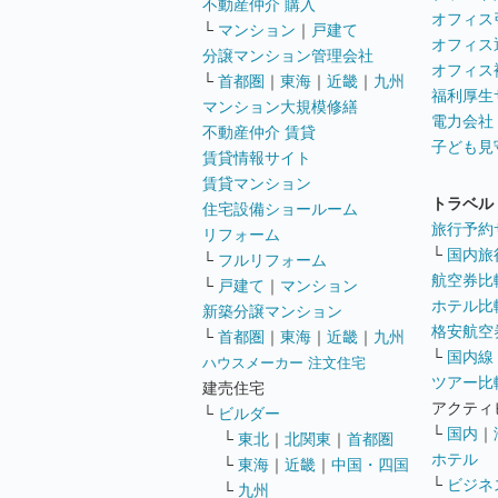
不動産仲介 購入
オフィス
└
マンション
｜
戸建て
オフィス
分譲マンション管理会社
オフィス
└
首都圏
｜
東海
｜
近畿
｜
九州
福利厚生
マンション大規模修繕
電力会社
不動産仲介 賃貸
子ども見
賃貸情報サイト
賃貸マンション
トラベル
住宅設備ショールーム
旅行予約
リフォーム
└
国内旅
└
フルリフォーム
航空券比
└
戸建て
｜
マンション
ホテル比
新築分譲マンション
格安航空券
└
首都圏
｜
東海
｜
近畿
｜
九州
└
国内線
ハウスメーカー 注文住宅
ツアー比
建売住宅
アクティ
└
ビルダー
└
国内
｜
└
東北
｜
北関東
｜
首都圏
ホテル
└
東海
｜
近畿
｜
中国・四国
└
ビジネ
└
九州