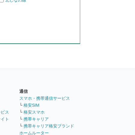
北しなの線
通信
ト
スマホ・携帯通信サービス
└
格安SIM
ービス
└
格安スマホ
サイト
└
携帯キャリア
└
携帯キャリア格安ブランド
ホームルーター