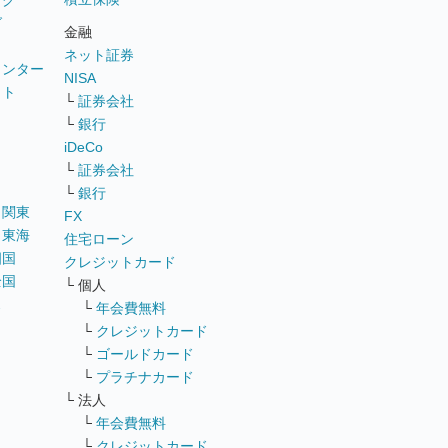
ング
グ
金融
ネット証券
ウンター
NISA
イト
└
証券会社
リ
└
銀行
iDeCo
└
証券会社
└
銀行
｜
関東
FX
｜
東海
住宅ローン
四国
クレジットカード
全国
└ 個人
ス
└
年会費無料
└
クレジットカード
└
ゴールドカード
└
プラチナカード
└ 法人
└
年会費無料
└
クレジットカード