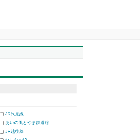
JR只見線
あいの風とやま鉄道線
JR越後線