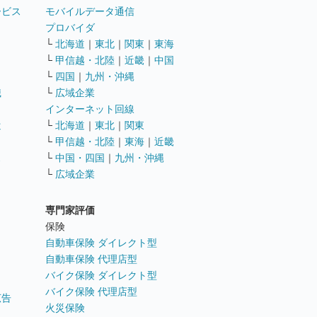
ービス
モバイルデータ通信
ト
プロバイダ
└
北海道
｜
東北
｜
関東
｜
東海
└
甲信越・北陸
｜
近畿
｜
中国
└
四国
｜
九州・沖縄
職
└
広域企業
インターネット回線
遣
└
北海道
｜
東北
｜
関東
└
甲信越・北陸
｜
東海
｜
近畿
ス
└
中国・四国
｜
九州・沖縄
└
広域企業
専門家評価
ト
保険
自動車保険 ダイレクト型
自動車保険 代理店型
バイク保険 ダイレクト型
バイク保険 代理店型
広告
火災保険