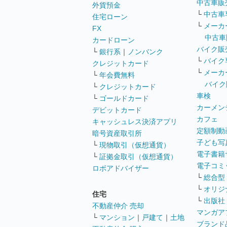
中古車販
外貨預金
└
中古車
住宅ローン
└
メーカ
FX
中古車
カードローン
バイク販
└
銀行系
｜
ノンバンク
└
バイク
クレジットカード
└
メーカ
└
年会費無料
バイク
└
クレジットカード
車検
└
ゴールドカード
カーメン
デビットカード
カフェ
キャッシュレス決済アプリ
定額制動
暗号資産取引所
子ども写
└
現物取引（仮想通貨）
電子書籍
└
証拠金取引（仮想通貨）
電子コミ
ロボアドバイザー
└
総合型
└
オリジ
住宅
└
出版社
不動産仲介 売却
マンガア
└
マンション
｜
戸建て
｜
土地
ブランド