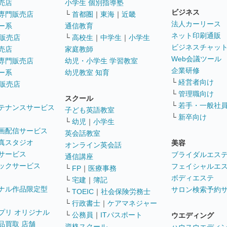
売店
小学生 個別指導塾
ビジネス
専門販売店
└
首都圏
｜
東海
｜
近畿
法人カーリース
ー系
通信教育
ネット印刷通販
販売店
└
高校生
｜
中学生
｜
小学生
ビジネスチャッ
売店
家庭教師
Web会議ツール
専門販売店
幼児・小学生 学習教室
企業研修
ー系
幼児教室 知育
└
経営者向け
販売店
└
管理職向け
スクール
└
若手・一般社
テナンスサービス
子ども英語教室
└
新卒向け
└
幼児
｜
小学生
画配信サービス
英会話教室
真スタジオ
美容
オンライン英会話
サービス
ブライダルエス
通信講座
ックサービス
フェイシャルエ
└
FP
｜
医療事務
ボディエステ
└
宅建
｜
簿記
ナル作品限定型
サロン検索予約
└
TOEIC
｜
社会保険労務士
└
行政書士
｜
ケアマネジャー
プリ オリジナル
└
公務員
｜
ITパスポート
ウエディング
品買取 店舗
資格スクール