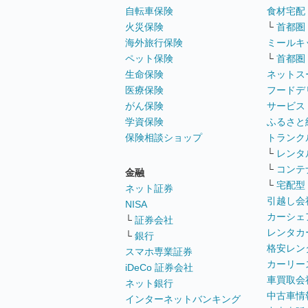
自転車保険
食材宅配
火災保険
└
首都圏
海外旅行保険
ミールキ
ペット保険
└
首都圏
生命保険
ネットス
医療保険
フードデ
がん保険
サービス
学資保険
ふるさと
保険相談ショップ
トランク
└
レンタ
└
コンテ
金融
└
宅配型
ネット証券
引越し会
NISA
カーシェ
└
証券会社
レンタカ
└
銀行
格安レン
スマホ専業証券
カーリー
iDeCo 証券会社
車買取会
ネット銀行
中古車情
インターネットバンキング