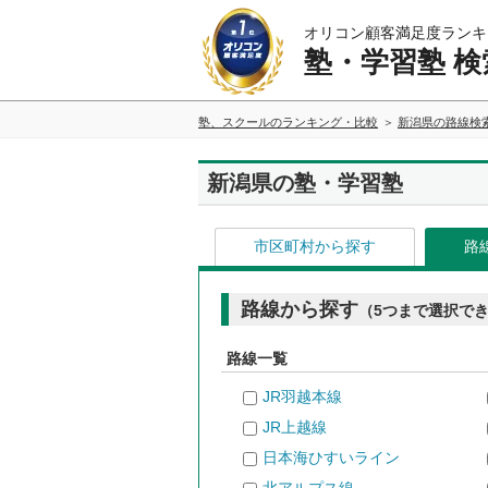
オリコン顧客満足度ランキ
塾・学習塾 検
塾、スクールのランキング・比較
新潟県の路線検
新潟県の塾・学習塾
市区町村から探す
路
路線から探す
（5つまで選択で
路線一覧
JR羽越本線
JR上越線
日本海ひすいライン