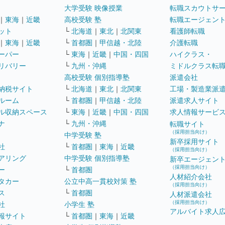
大学受験 映像授業
転職スカウトサ
｜
東海
｜
近畿
高校受験 塾
転職エージェン
ット
└
北海道
｜
東北
｜
北関東
看護師転職
｜
東海
｜
近畿
└
首都圏
｜
甲信越・北陸
介護転職
ーパー
└
東海
｜
近畿
｜
中国・四国
ハイクラス・
リバリー
└
九州・沖縄
ミドルクラス転
高校受験 個別指導塾
派遣会社
納税サイト
└
北海道
｜
東北
｜
北関東
工場・製造業派
ルーム
└
首都圏
｜
甲信越・北陸
派遣求人サイト
ル収納スペース
└
東海
｜
近畿
｜
中国・四国
求人情報サービ
ナ
└
九州・沖縄
転職サイト
（採用担当向け）
中学受験 塾
新卒採用サイト
社
└
首都圏
｜
東海
｜
近畿
（採用担当向け）
アリング
中学受験 個別指導塾
新卒エージェン
（採用担当向け）
ー
└
首都圏
人材紹介会社
タカー
公立中高一貫校対策 塾
（採用担当向け）
ス
└
首都圏
人材派遣会社
（採用担当向け）
社
小学生 塾
アルバイト求人
報サイト
└
首都圏
｜
東海
｜
近畿