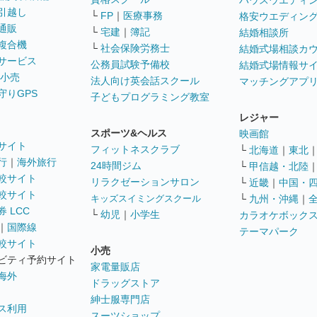
ハウスウエディ
引越し
└
FP
｜
医療事務
格安ウエディン
通販
└
宅建
｜
簿記
結婚相談所
複合機
└
社会保険労務士
結婚式場相談カ
サービス
公務員試験予備校
結婚式場情報サ
 小売
法人向け英会話スクール
マッチングアプ
守りGPS
子どもプログラミング教室
レジャー
スポーツ&ヘルス
映画館
サイト
フィットネスクラブ
└
北海道
｜
東北
行
｜
海外旅行
24時間ジム
└
甲信越・北陸
較サイト
リラクゼーションサロン
└
近畿
｜
中国・
較サイト
キッズスイミングスクール
└
九州・沖縄
｜
 LCC
└
幼児
｜
小学生
カラオケボック
｜
国際線
テーマパーク
較サイト
小売
ビティ予約サイト
家電量販店
海外
ドラッグストア
紳士服専門店
ス利用
スーツショップ