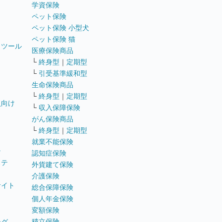
学資保険
ペット保険
ペット保険 小型犬
ペット保険 猫
トツール
医療保険商品
└
終身型
｜
定期型
└
引受基準緩和型
生命保険商品
└
終身型
｜
定期型
員向け
└
収入保障保険
がん保険商品
└
終身型
｜
定期型
就業不能保険
テ
認知症保険
ステ
外貨建て保険
介護保険
サイト
総合保障保険
個人年金保険
変額保険
積立保険