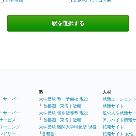
JR弥彦線
北越急行ほくほく線
塾
人材
ーサーバー
大学受験 塾・予備校 現役
就活エージェン
└
首都圏
｜
東海
｜
近畿
就活サイト
ーサーバー
大学受験 個別指導塾 現役
逆求人型就活サ
サービス
└
首都圏
｜
東海
｜
近畿
アルバイト情報
リーニング
大学受験 難関大学特化型 現役
転職サイト
ンドリー
└
首都圏
転職サイト 女性