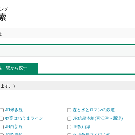
ング
索
索
線・駅から探す
きます。）
JR米坂線
森と水とロマンの鉄道
妙高はねうまライン
JR信越本線(直江津～新潟)
JR白新線
JR飯山線