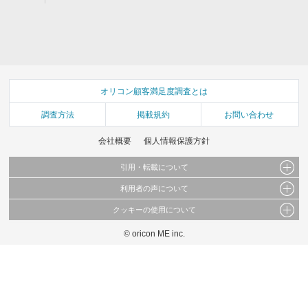
オリコン顧客満足度調査とは
調査方法
掲載規約
お問い合わせ
会社概要
個人情報保護方針
引用・転載について
利用者の声について
当サイトで公開されている情報（文字、写真、イラスト、画像データ等）及びこれらの配
置・編集および構造などについての著作権は株式会社oricon MEに帰属しております。
クッキーの使用について
当サイトに掲載している内容はすべてサービスの利用者が提出された見解・感想です。
これらの情報を権利者の許可なく無断転載・複製などの二次利用を行うことは固く禁じて
弊社が内容について正確性を含め一切保証するものではありません。
おります。
© oricon ME inc.
このサイトでは Cookie を使用して、ユーザーに合わせたコンテンツや広告の表示、ソー
弊社の見解・ 意見ではないことをご理解いただいた上でご覧ください。
シャル メディア機能の提供、広告の表示回数やクリック数の測定を行っています。
また、ユーザーによるサイトの利用状況についても情報を収集し、ソーシャル メディア
や広告配信、データ解析の各パートナーに提供しています。
各パートナーは、この情報とユーザーが各パートナーに提供した他の情報や、ユーザーが
各パートナーのサービスを使用したときに収集した他の情報を組み合わせて使用すること
があります。