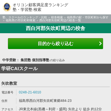
オリコン顧客満足度ランキング
塾・学習塾 検索
塾、スクールのランキング・比較
校舎検索
福島県の駅・市区町村から探す
福島県の市区町村検索
西白河郡矢吹町周辺の校舎一覧
西白河郡矢吹町周辺の校舎
目的から絞り込む
中学受験： 集団塾 個別指導塾
の絞り込み
学研CAIスクール
矢吹教室
0248-21-6010
福島県西白河郡矢吹町東郷484-23
JR東北本線(黒磯～利府・盛岡) 矢吹より 徒歩 約12分